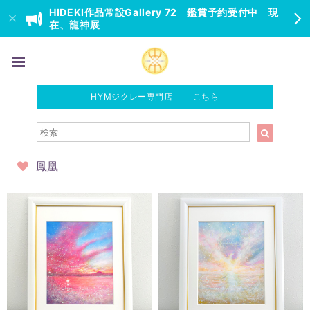
HIDEKI作品常設Gallery 72 鑑賞予約受付中 現
在、龍神展
HYMジクレー専門店 こちら
鳳凰