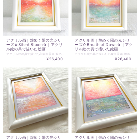
アクリル画｜煌めく陽の光シリ
アクリル画｜煌めく陽の光シリ
ーズ☆Silent Bloom☆｜アクリ
ーズ☆Breath of Dawn☆｜アク
ル絵の具で描いた絵画
リル絵の具で描いた絵画
アクリル絵の具で描いた心象風景画 煌めく陽の光シリーズ ☆Silent Bloom☆ 静かな目覚め 光は、声を持たずに咲く。 朝の気配がまだ世界を包むころ、 ひとすじの輝きが 静かに、そっと、内側へと広がっていく。 海は深い記憶のように揺れ、 空は新しい意識の扉を開く。 その境界で生まれる光は、 魂が目覚める瞬間の かすかな息づかい。 *･゜♡･*:.｡..｡･*:.｡. .｡.:*･♡゜ﾟ･* ☆アクリル画 ☆原画サイズ：140mm×180mm ☆額サイズ：250×198mm ☆前面ガラス 背面スタンド付き 壁掛け可 ※実物作品とモニター環境の違いでの多少の色の誤差があることをご了承ください。
アクリル絵の具で描いた心象風景画 煌めく陽の光シリーズ ☆Breath of Dawn☆ 夜明けの息吹 夜の名残がまだ空に溶けているころ、 ひとすじの光が静かに世界へ息を吹きかける。 海は深い記憶のように揺らぎ、 空は新しい意識の扉をそっと開く。 その境界で生まれる光は、 外の景色ではなく、 内なる魂の夜明けを映し出す。 光は、いつもあなたの内側から始まる。 *･゜♡･*:.｡..｡･*:.｡. .｡.:*･♡゜ﾟ･* ☆アクリル画 ☆原画サイズ：140mm×180mm ☆額サイズ：250×198mm ☆前面ガラス 背面スタンド付き 壁掛け可 ※実物作品とモニター環境の違いでの多少の色の誤差があることをご了承ください。
¥26,400
¥26,400
アクリル画｜煌めく陽の光シリ
アクリル画｜煌めく陽の光シリ