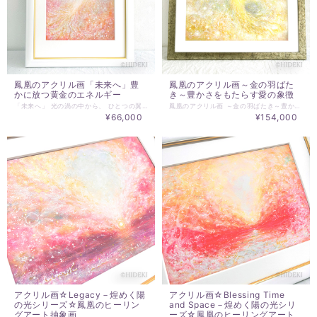
鳳凰のアクリル画「未来へ」豊
鳳凰のアクリル画～金の羽ばた
かに放つ黄金のエネルギー
き～豊かさをもたらす愛の象徴
「未来へ」 光の渦の中から、 ひとつの翼がそっと立ち上がる。 それはまだ形になりきらない“未来”の気配であり、 胸の奥に眠っていた願いが ようやく空を思い出した瞬間。 淡い桃色と金の光は、 過去の痛みをやさしく溶かし、 新しい旅路へと導く道標となる。 円環のように広がる光の輪は、 あなたを包む見えない祝福の証。 その中心で羽ばたく存在は、 鳥でも、炎でもなく、 あなた自身の“再生する力”そのもの。 未来は遠くにあるのではなく、 いま、あなたの内側から生まれている。 *･゜♡･*:.｡..｡･*:.｡. .｡.:*･♡゜ﾟ･* ☆額サイズ：約330ｍｍ×425ｍｍ ☆壁面掛け使用額。前面アクリルガラス。 ☆一点ものアクリル画原画作品です。 ☆写真のようにマット付額装済みでお届けいたします。 ☆この作品は、PCモニター、スマホ画面上での色の再現性が非常に困難です。多少の違いがあることをご理解の上ご注文ください。
鳳凰のアクリル画 ～金の羽ばたき～豊かさをもたらす愛の象徴 人にとっての本来の豊かさ それは、物質的なものでなく精神的なもの 心の豊かさが物の豊かさに連動し わたしの元に現れる ~~~~~~~~~~~~~~~~~~~~~~~~~~~~~~~~~ ＊アクリル絵画 原画 ＊絵サイズ：420×297mm ＊額は、当ショップ選定水彩画額となります。 ＊表示価格は、マット、額込の価格です。 ＊実際にお届けする作品とPC、スマホ画面では 若干の色違いが発生することがあります。 了解の上、ご注文ください。 ＊その他ご不明な点がございましたら、購入前にお問合わせください。 ＊発送は通常7日以内（土日祝日を除く）に対応させて頂いております。 お届け日時等にご指定がある場合は、購入時に備考欄へご記入ください。
¥66,000
¥154,000
アクリル画☆Legacy－煌めく陽
アクリル画☆Blessing Time
の光シリーズ☆鳳凰のヒーリン
and Space－煌めく陽の光シリ
グアート抽象画
ーズ☆鳳凰のヒーリングアート