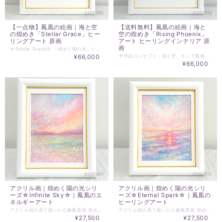
【一点物】鳳凰の絵画｜海と空
【送料無料】鳳凰の絵画｜海と
の煌めき「Stellar Grace」ヒー
空の煌めき「Rising Phoenix」
リングアート 原画
アート ヒーリングインテリア 原
画
☆Stellar Grace☆ 「煌めく陽の光」シリーズから、ひときわ神秘的なエネルギーを放つ新作が完成いたしました。 水平線から昇る陽光が、海と空を鮮やかな色彩で染め上げる一瞬。画面上部で赤紫色にたなびく雲は、悠久の時を生きる鳳凰の姿を彷彿とさせます。 ☆ 作品の持つエネルギー 本作品には「Stellar Grace（星の恩寵）」という名を授けました。 鳳凰の躍動感と、無数の光子が織りなす繊細なリズムは、日々の生活の中で疲れた心を解きほぐし、あなたを本来の自分へと戻してくれるようなヒーリングエネルギーを秘めています。お部屋に飾るだけで、そこが特別なパワースポットのような空間へと変わります。 ☆ 作品詳細 シリーズ名: 煌めく陽の光 タイトル: Stellar Grace 額サイズ: 約330mm × 425mm 仕様: 壁掛けタイプ。前面アクリルガラス仕様のため、軽量で安全性が高く、大切な原画を美しく永く保護します。 ☆アートとの出会い 空に浮かぶ鳳凰の気配と、降り注ぐ光子の調べを感じながら、日々の暮らしに特別な恩寵をお迎えください。 ※原画のため、一点限りの販売となります。 ※この作品は、PCモニター、スマホ画面上での色の再現性が非常に困難です。多少の違いがあることをご理解の上ご注文ください。
¥66,000
☆作品コンセプト：海と空、そして鳳凰の光☆ 「煌めく陽の光」シリーズから、鳳凰の力強いエネルギーを宿した一枚が誕生しました。 海と空が溶け合う黄金色の水平線。その中央から、光を纏った鳳凰が優雅に羽ばたこうとする瞬間を描いています。見る人の心に希望と活力をもたらすよう、色彩と光の粒を丁寧に重ね合わせました。 ☆このアートがもたらすエネルギー この作品は、単なるインテリアではありません。「上昇」と「再生」を象徴する鳳凰のエネルギーをテーマにしており、お部屋に飾ることで、空間そのものを明るく満たし、あなたの背中をそっと押してくれるような温かな存在感を放ちます。 日々の喧騒から離れ、ふとこの絵を見上げたとき、心が静かな情熱とポジティブな光で満たされるのを感じていただけるはずです。 ☆作品詳細 シリーズ名: 煌めく陽の光 タイトル：Rising Phoenix サイズ：額サイズ 約330mm × 425mm 仕様：壁掛けタイプ、前面アクリルガラス（軽量で扱いやすく、大切な原画を美しく保護します） ☆暮らしに彩りを リビング、寝室、あるいはあなたのパーソナルスペースに。 光の反射や角度によって、絵の中の鳳凰がより一層生き生きと輝きます。あなたの大切な日常に、永遠の輝きと鳳凰の恩恵をお迎えください。 ※原画のため、一点限りの販売となります。 ※この作品は、PCモニター、スマホ画面上での色の再現性が非常に困難です。多少の違いがあることをご理解の上ご注文ください。
¥66,000
アクリル画｜煌めく陽の光シリ
アクリル画｜煌めく陽の光シリ
ーズ☆Infinite Sky☆｜鳳凰のエ
ーズ☆Eternal Spark☆｜鳳凰の
ネルギーアート
ヒーリングアート
アクリル絵の具で描いた心象風景画 煌めく陽の光シリーズ ☆Infinite Sky☆ どこまでも広がる海と空が、柔らかな光の中でひとつに溶け合う瞬間を表現しました。 本作は「煌めく陽の光」シリーズの一枚であり、この世界を包み込む鳳凰の温かなエネルギーをテーマにしています。空を染める淡い色彩と、波打ち際に舞う光の粒子は、無限に広がる可能性と、心安らぐ静寂を象徴しています。 タイトルである「Infinite Sky（無限の空）」には、日々の忙しさから解放され、広大な空を見上げたときのような開放感と、あなた自身の魂が本来持っている自由な広がりを感じていただきたいという願いを込めました。 *･゜♡･*:.｡..｡･*:.｡. .｡.:*･♡゜ﾟ･* ☆アクリル画 ☆原画サイズ：140mm×180mm ☆額サイズ：250×198mm ☆前面ガラス 背面スタンド付き 壁掛け可 ※実物作品とモニター環境の違いでの多少の色の誤差があることをご了承ください。
アクリル絵の具で描いた心象風景画 煌めく陽の光シリーズ ☆Eternal Spark☆ 「煌めく陽の光」シリーズの一枚である本作は、日常の中に存在する神聖なエネルギーをテーマにしています。夜明けの柔らかな光は鳳凰の生命力を象徴し、水面に反射する無数の光の粒は、絶え間なく溢れ出す希望のエネルギーそのものです。 「Eternal Spark（永遠の煌めき）」と名付けたこの作品が、あなたの心に静かな情熱と、明日へのポジティブな光を灯す存在となりますように。 *･゜♡･*:.｡..｡･*:.｡. .｡.:*･♡゜ﾟ･* ☆アクリル画 ☆原画サイズ：140mm×180mm ☆額サイズ：250×198mm ☆前面ガラス 背面スタンド付き 壁掛け可 ※実物作品とモニター環境の違いでの多少の色の誤差があることをご了承ください。
¥27,500
¥27,500