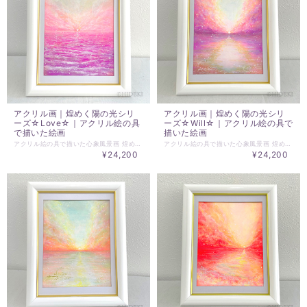
アクリル画｜煌めく陽の光シリ
アクリル画｜煌めく陽の光シリ
ーズ☆Love☆｜アクリル絵の具
ーズ☆Will☆｜アクリル絵の具で
で描いた絵画
描いた絵画
アクリル絵の具で描いた心象風景画 煌めく陽の光シリーズ ☆Love☆ 仕上げにパール系のアクリル絵の具を使い 煌めく陽の光を表現しています。 絵を見る角度、光の当たり方によって、 キラキラ✨と輝き 印象が変わります。 ☆アクリル画 ☆原画サイズ：H140mm×W180mm ☆額サイズ：250×198mm ☆前面ガラス 背面スタンド付き 壁掛け可 ※実物作品とモニター環境の違いでの多少の色の誤差があることをご了承ください。
アクリル絵の具で描いた心象風景画 煌めく陽の光シリーズ ☆Will☆ 仕上げにパール系のアクリル絵の具を使い 煌めく陽の光を表現しています。 絵を見る角度、光の当たり方によって、 キラキラ✨と輝き 印象が変わります。 ☆アクリル画 ☆原画サイズ：H140mm×W180mm ☆額サイズ：250×198mm ☆前面ガラス 背面スタンド付き 壁掛け可 ※実物作品とモニター環境の違いでの多少の色の誤差があることをご了承ください。
¥24,200
¥24,200