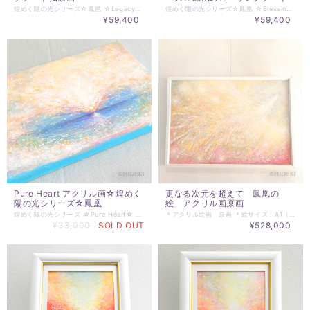
煌めく陽の光シリーズ☆鳳凰 ☆Legacy☆ 積み上げられた愛に基づく叡智 幾千万の時を超え 受け継がれる愛の叡智 旅はさらに続くが 受け継がれた愛の指針が行く道を照らす ☆☆☆☆☆☆☆☆☆☆☆☆☆☆ ☆原画サイズ：210ｍｍ×297ｍｍ 額サイズ：約330ｍｍ×425ｍｍ太子額-額の有無を選択してください。 ※額有の場合、前面は、軽量、安全性を考慮したアクリルガラスです。 ※額装無しの場合、裏面吊り紐付き木製パネル張りでのお届けになります。 ☆アクリル絵の具で描いた原画作品です。 ☆この作品は、PCモニター、スマホ画面上での色の再現性が非常に困難です。多少の違いがあることをご理解の上ご注文ください。 ☆☆☆☆☆☆☆☆☆☆☆☆☆☆ 【受け継がれる光の記憶】 アクリル画「Legacy」が照らす、希望に満ちた未来 水平線から昇る太陽、 そして刻々と変化する空と海の色。 アクリル画「Legacy」は、夜明けの神秘的な美しさを捉えた、 煌めく陽の光シリーズの一作品です。 この作品は、単なる絵画ではありません。 スピリチュアルアート、エネルギーアート、 ヒーリングアートの要素を融合させ、 見る者の心に希望と勇気、 そして未来への光をもたらす、特別なアート作品です。 日の出をモチーフにしたこの作品は、 過去から未来へと受け継がれる光の記憶、希望、 そして新たな始まりのエネルギーに満ち溢れています。 繊細な筆致と鮮やかな色彩で描かれた夜明けの光景は、 見る者の心を温かく包み込み、 癒しと安らぎを与えてくれるでしょう。 アクリル画ならではの透明感と奥行きのある表現は、 光のエネルギーを最大限に引き出し、 空間全体に神聖な雰囲気をもたらします。 忙しい日常の中で、この作品を眺めることで、 心が解き放たれ、未来への希望を感じることができるでしょう。 ☆「Legacy」は、以下のような方におすすめです。 ・過去を振り返り、未来への希望を見つけたい ・新たな始まり、希望、そして勇気のエネルギーを感じたい ・お部屋を神聖で癒される空間にしたい ・大切な方へのプレゼントを探している ・日の出の神秘的な美しさに魅了される この作品を飾ることで、日常に希望と勇気の光がもたらされ、 心が穏やかに満たされるだけでなく、 未来への道を照らす光となることでしょう。 ☆作品に込められた想い： 「Legacy」には、作者であるHIDEKIの深い祈りが込められています。 それは、夜明けの光がもたらす希望と勇気のエネルギーを分かち合い、 過去から未来へと受け継がれる光の記憶を大切にしてほしいという願いです。 この作品は、あなたの魂を優しく包み込み、 未来への道を照らす光となるでしょう。
煌めく陽の光シリーズ☆鳳凰 ☆Blessing Time and Space☆ 光にあふれ、愛にあふれている この時空 時空は、わたしの意識の反映でもあり わたしの精神性の写し鏡 今この時を感じらることが 今この時を味わえることが とても大切 ☆☆☆☆☆☆☆☆☆☆☆☆☆☆ ☆原画サイズ：210ｍｍ×297ｍｍ 額サイズ：約330ｍｍ×425ｍｍ太子額-額の有無を選択してください。 ※額有の場合、前面は、軽量、安全性を考慮したアクリルガラスです。 ※額装無しの場合、裏面吊り紐付き木製パネル張りでのお届けになります。 ☆アクリル絵の具で描いた原画作品です。 ☆この作品は、PCモニター、スマホ画面上での色の再現性が非常に困難です。多少の違いがあることをご理解の上ご注文ください。 ☆☆☆☆☆☆☆☆☆☆☆☆☆☆ 【夜明けの光が導く祝福】 アクリル画「Blessing Time and Space」で至福の瞬間を 水平線から昇る太陽、 そして刻々と変化する空と海の色。 アクリル画「Blessing Time and Space」は、 夜明けの神秘的な美しさを捉えた、 煌めく陽の光シリーズの一作品です。 この作品は、単なる絵画ではありません。 スピリチュアルアート、エネルギーアート、ヒーリングアートの要素を融合させ、 見る者の心に希望と安らぎをもたらす、特別なアート作品です。 日の出をモチーフにしたこの作品は、 新たな始まり、希望、そして祝福のエネルギーに満ち溢れています。 繊細な筆致と鮮やかな色彩で描かれた夜明けの光景は、 見る者の心を温かく包み込み、 癒しと安らぎを与えてくれるでしょう。 アクリル画ならではの透明感と奥行きのある表現は、 光のエネルギーを最大限に引き出し、 空間全体に神聖な雰囲気をもたらします。 忙しい日常の中で、この作品を眺めることで、 心が解き放たれ、至福の瞬間を感じることができるでしょう。 「Blessing Time and Space」は、以下のような方におすすめです。 ◇日々の疲れを癒し、心の安らぎを求めている ◇新たな始まり、希望、そして祝福のエネルギーを感じたい ◇お部屋を神聖で癒される空間にしたい ◇大切な方へのプレゼントを探している ◇日の出の神秘的な美しさに魅了される この作品を飾ることで、日常に希望と安らぎの光がもたらされ、 心が穏やかに満たされるだけでなく、 新たな始まりへの活力が湧いてくることでしょう。 ∞作品に込められた想い∞ 「Blessing Time and Space」には、作者であるHIDEKIの深い祈りが込められています。 それは、夜明けの光がもたらす希望と祝福のエネルギーを分かち合い、 見る人の心を癒し、新たな始まりへと導きたいという願いです。 この作品は、あなたの魂を優しく包み込み、 至福の瞬間をもたらすでしょう！
¥59,400
¥59,400
Pure Heart アクリル画☆煌めく
更なる次元を超えて 鳳凰の
陽の光シリーズ☆鳳凰
絵 アクリル画原画
煌めく陽の光シリーズ ☆Pure Heart☆ 天より受ける愛の光 ピュアなハートがつなぐ光 天真爛漫にこの世界の彩を愛でる 新たな始まりを象徴し、明るい未来を感じさせる 心の奥深くまで温かさと希望を届ける ～～～～～～～～～～ ＊アクリル画 サイズ／H158mm×W227mm ＊実際にお届けする作品とPC、スマホ画面では若干の色違いが発生することがあります。了解の上、ご注文ください。 ＊その他ご不明な点がございましたら、購入前にお問合わせください。 ＊発送は通常7日以内（土日祝日を除く）に対応させて頂いております。額装をご希望の場合、入荷状況により変動いたします。お届け日時等にご指定がある場合は、購入時に備考欄へご記入ください。
＊アクリル絵画 原画 ＊絵サイズ：A1（841×594mm）木製パネル貼り ＊額は、別途ご相談となります。 ＊表示価格は、絵画のみの価格です。 額装はありませんが、ご相談に応じます。 ＊実際にお届けする作品とPC、スマホ画面では 若干の色違いが発生することがあります。 了解の上、ご注文ください。 ＊その他ご不明な点がございましたら、購入前にお問合わせください。 ＊発送は通常7日以内（土日祝日を除く）に対応させて頂いております。 額装をご希望の場合、入荷状況により変動いたします。 お届け日時等にご指定がある場合は、購入時に備考欄へご記入ください。
¥33,000
SOLD OUT
¥528,000