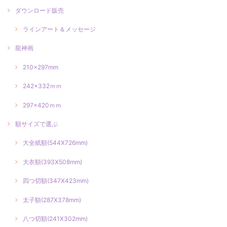
ダウンロード販売
ラインアート＆メッセージ
龍神画
210×297mm
242×332ｍｍ
297×420ｍｍ
額サイズで選ぶ
大全紙額(544X726mm)
大衣額(393X508mm)
四つ切額(347X423mm)
太子額(287X378mm)
八つ切額(241X302mm)