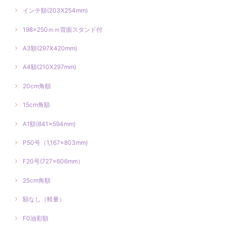
インチ額(203X254mm)
198×250ｍｍ背面スタンド付
A3額(297X420mm)
A4額(210X297mm)
20cm角額
15cm角額
A1額(841×594mm)
P50号（1,167×803mm)
F20号(727×606mm）
25cm角額
額なし（軽量）
F0油彩額