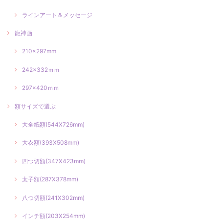
ラインアート＆メッセージ
龍神画
210×297mm
242×332ｍｍ
297×420ｍｍ
額サイズで選ぶ
大全紙額(544X726mm)
大衣額(393X508mm)
四つ切額(347X423mm)
太子額(287X378mm)
八つ切額(241X302mm)
インチ額(203X254mm)