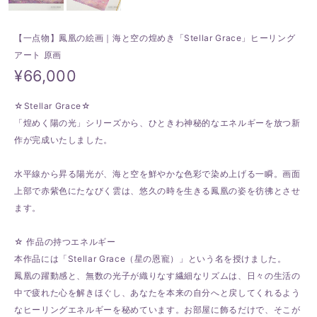
【一点物】鳳凰の絵画｜海と空の煌めき「Stellar Grace」ヒーリング
アート 原画
¥66,000
☆Stellar Grace☆
「煌めく陽の光」シリーズから、ひときわ神秘的なエネルギーを放つ新
作が完成いたしました。
水平線から昇る陽光が、海と空を鮮やかな色彩で染め上げる一瞬。画面
上部で赤紫色にたなびく雲は、悠久の時を生きる鳳凰の姿を彷彿とさせ
ます。
☆ 作品の持つエネルギー
本作品には「Stellar Grace（星の恩寵）」という名を授けました。
鳳凰の躍動感と、無数の光子が織りなす繊細なリズムは、日々の生活の
中で疲れた心を解きほぐし、あなたを本来の自分へと戻してくれるよう
なヒーリングエネルギーを秘めています。お部屋に飾るだけで、そこが