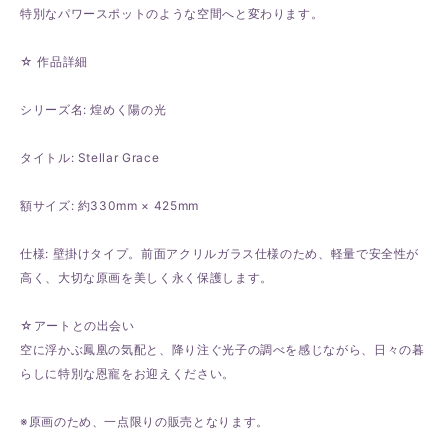
特別なパワースポットのような空間へと変わります。
☆ 作品詳細
シリーズ名: 煌めく陽の光
タイトル: Stellar Grace
額サイズ: 約330mm × 425mm
仕様: 壁掛けタイプ。前面アクリルガラス仕様のため、軽量で安全性が
高く、大切な原画を美しく永く保護します。
☆アートとの出会い
空に浮かぶ鳳凰の気配と、降り注ぐ光子の調べを感じながら、日々の暮
らしに特別な恩寵をお迎えください。
※原画のため、一点限りの販売となります。