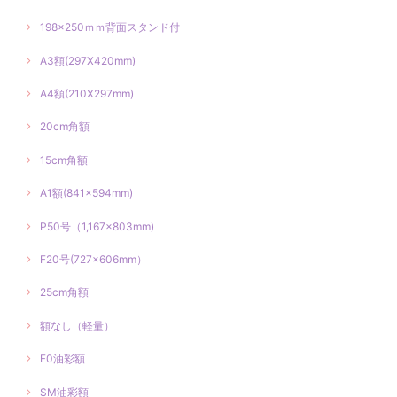
198×250ｍｍ背面スタンド付
A3額(297X420mm)
A4額(210X297mm)
20cm角額
15cm角額
A1額(841×594mm)
P50号（1,167×803mm)
F20号(727×606mm）
25cm角額
額なし（軽量）
F0油彩額
SM油彩額