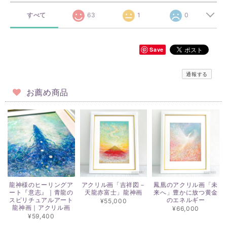
すべて
63
1
0
Save
通報する
お薦め商品
龍神様のヒーリングア
アクリル画「吉祥図－
鳳凰のアクリル画「未
ート『意志』｜青龍の
天龍赤富士」龍神画
来へ」豊かに放つ黄金
スピリチュアルアート
のエネルギー
¥55,000
龍神画｜アクリル画
¥66,000
¥59,400