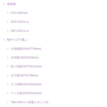
龍神画
210×297mm
242×332ｍｍ
297×420ｍｍ
額サイズで選ぶ
大全紙額(544X726mm)
大衣額(393X508mm)
四つ切額(347X423mm)
太子額(287X378mm)
八つ切額(241X302mm)
インチ額(203X254mm)
198×250ｍｍ背面スタンド付