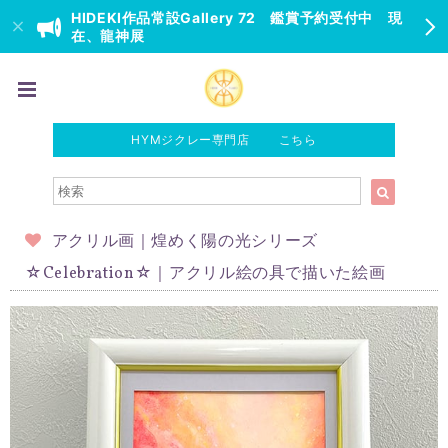
HIDEKI作品常設Gallery 72 鑑賞予約受付中 現
在、龍神展
HYMジクレー専門店 こちら
アクリル画｜煌めく陽の光シリーズ
☆Celebration☆｜アクリル絵の具で描いた絵画