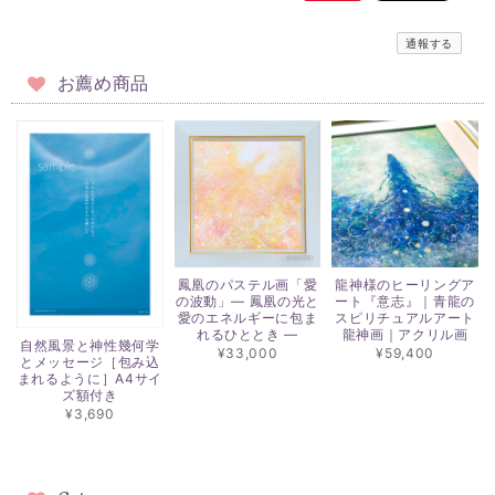
通報する
お薦め商品
鳳凰のパステル画「愛
龍神様のヒーリングア
の波動」― 鳳凰の光と
ート『意志』｜青龍の
愛のエネルギーに包ま
スピリチュアルアート
れるひととき ―
龍神画｜アクリル画
自然風景と神性幾何学
¥33,000
¥59,400
とメッセージ［包み込
まれるように］A4サイ
ズ額付き
¥3,690