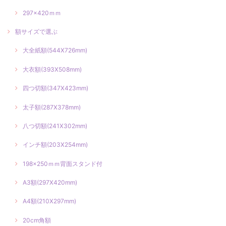
297×420ｍｍ
額サイズで選ぶ
大全紙額(544X726mm)
大衣額(393X508mm)
四つ切額(347X423mm)
太子額(287X378mm)
八つ切額(241X302mm)
インチ額(203X254mm)
198×250ｍｍ背面スタンド付
A3額(297X420mm)
A4額(210X297mm)
20cm角額