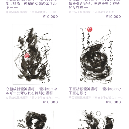
受け取る、神秘的な光のエネル
気を引き寄せ、幸運を導く神秘
ギー ―
的な存在 ―
開運招福龍神護符 『幸運の使者』 ― 龍神の力を受け取る、神秘的な光のエネルギー ― 護符サイズ：約１２×１８ｃｍ 開運招福のために龍神様に顕現いただきました。 この護符は、道を開くエネルギーに満ちており、行く人に道を示すような、導いてくれるような印象を受けます。 人それぞれに、何を幸せ、何を福とするかは、違うと思います。現象としての豊かさ、モノとしての豊かさだけが幸せであるとは限りません。多くの方と出逢い、感じることは、モノやお金の豊かさが幸せの物差しではなく、心がいかに豊かであるかということこそがとても大切なのだと思います。他人の歓ぶ心こそが、自分の幸せであると若かりし日に聞き、直観的にその通りだと思い、人生の経験する中でそのことは事実なのだと、あらためて経験しています。このことは、わたしにとっての事実なのですが、そうは思わない方も多くいらっしゃると思います。 人は、その時その時に、「こうあることが幸せである」と思うことに変化が起きます。寂しいときには、心を分かち合える友人がいることこそが幸せと感じるでしょう。お金がわずかしかなければ、多くのお金があることこそが幸せと感じるでしょう。不足していると感じることに対して、満たされることが幸せと感じます。 運招福の龍神護符は、すでに幸せ只中にいることに気づかせてくれるものでもあります。心、モノの見方の変化を起こすことで、幸せは、すぐ手に届きます。そして、龍神様の御業でその道が示されてきます。開運招福とは、運を良くし、幸福を招くことですが、現象がどうにかなるということも大切ですが、モノの見方に革新を起こすことのほうがさらに重要です。現象や物に変化を求めることは、一時的には必要なこともありますが、モノの見方自体に変化を起こすことで当たり前にあるものに豊かさを感じる心が育ちます。開運招福の龍神護符は、龍神様の御業にてご依頼される方の心に開運招福をもたらすことでしょう。時と場合、人により、幸せを感じられる大きな出来事が起きることが必要なこととしてあれば、そのことをいとも簡単に起こしてくださるのが龍神様の御業です。 ※お届けは、お振込確認後、二週間を越えない範囲でベストなタイミングに描き、お届けいたします。 ※掲載の龍神護符は、一例であり、ご依頼してくださった方に合わせて、龍神様の顕現が変わります。ご依頼された護符は、一年を目処に交換されることをお勧めいたします。一年もすれば、ご依頼の内容に変化が現れますし、少なからず様々な気に龍神護符が干渉を受けてしまうことがあります。 ※どの護符を選んでいいのか決めきれない方は、龍神様にすべてお任せの護符、オーダーメイドの護符をお勧めいたします。 https://www.malu.jp/items/8791119 ********** お願い ********** HYM PLANETより直接メールにてご連絡させていただくこともありますので、ご注文時のメールアドレスの受信設定で、＠essentialart.infoのドメイン指定解除をお願いします。－使用メールアドレス会社、各携帯会社のドメイン指定解除方法は、各社異なりますのでご契約の各会社でお問い合わせください。
多士済々龍神護符 「守護のエネルギー」 ― あなたの運気を引き寄せ、幸運を導く神秘的な存在 ― 護符サイズ：約１２×１８ｃｍ 多士済々の意味は、優れた能力や才能に溢れた人が多く集まっていることの意味ですが、その状況を望むのは、どのようなときでしょうか。 例えば、会社、団体、グループ、プロジェクトなど目的をもって人が集まるときなどが挙げられると思います。目的は様々にあるとして、その目的が達成できるかどうかは、そこに集まった方がどんなに優れた方であったとしても、総合力としてどうなのか、バランスが鍵を握ることになるでしょう。集合意識は、様々な方向への広がりを常に秘めています。人が集まることで、集合的な意識が出来上がり、目標に向かって進んでいきます。 ひとり一人の人は、個性のある存在です。個性は他者との共鳴を起こすことで想像以上の結果をもたらします。会社であれば、経営理念がどのような方向を向いているのか、集合意識としての方向性が大切です。会社の代表である社長の意識が、会社としての集合意識の方向性にズレができれば、社内は徐々に混乱の度合いは増していきます。 良い気のところには、人が集まります。その気を感じ取れる方、魅かれる方が集まります。類は友を呼びます。友は、共鳴し、新たな扉を開いていきます。 多士済々の龍神護符を目的の結束点としていただくことで、その氣に魅かれる方が集まってくることでしょう。 ※お届けは、お振込確認後、二週間を越えない範囲でベストなタイミングに描き、お届けいたします。 ※掲載の龍神護符は、一例であり、ご依頼してくださった方に合わせて、龍神様の顕現が変わります。ご依頼された護符は、一年を目処に交換されることをお勧めいたします。一年もすれば、ご依頼の内容に変化が現れますし、少なからず様々な気に龍神護符が干渉を受けてしまうことがあります。 ※龍神護符についてもっと詳しくは、https://www.soraumi.info ※どの護符を選んでいいのか決めきれない方は、龍神様にすべてお任せの護符、オーダーメイドの護符をお勧めいたします。 https://www.malu.jp/items/8791119 ********** お願い ********** HYM PLANETより直接メールにてご連絡させていただくこともありますので、ご注文時のメールアドレスの受信設定で、＠essentialart.infoのドメイン指定解除をお願いします。－使用メールアドレス会社、各携帯会社のドメイン指定解除方法は、各社異なりますのでご契約の各会社でお問い合わせください。
¥10,000
¥10,000
心願成就龍神護符― 龍神のエネ
子宝祈願龍神護符― 龍神の力で
ルギーに守られる特別な護符 ―
子宝を願う ―
心願成就龍神護符 「願いを叶える力」 ― 龍神のエネルギーに守られる特別な護符 ― 護符サイズ：約１２×１８ｃｍ 心に成就を願うことは何ですか？ 人は、心に願いを抱きます。 その願いは、人それぞれ。恋愛、仕事、金運、安全など願いは、対象も質も様々にあります。基本的には、人の欲求の段階は、まず、生命の安全、そして、生命の安全を願いながらも、心の豊かさに変化していきます。 「しあわせでありたい」多くの方が願うでしょう。しあわせと感じるには、心の作用ですから、自分の置かれている状況をどう受け止めるかによって、幸せの度合いに違いが出てくるのではないでしょうか。人の願いのほとんどは、幸せになるための一つの手段です。人生楽あれば、苦あり、苦あれば、楽あり。常に、未来は、変化の可能性を秘めています。 心願成就を龍神様にご依頼し、絶え間ない努力に励むことで、予想だにしない未来が、可能性の扉が開けていきます。 しあわせになりましょう。しあわせが感じられる人になりましょう。 それは、すぐにでも可能なことです。龍神様がお力添えをしてくださいます。 ※お届けは、お振込確認後、二週間を越えない範囲でベストなタイミングに描き、お届けいたします。 ※掲載の龍神護符は、一例であり、ご依頼してくださった方に合わせて、龍神様の顕現が変わります。ご依頼された護符は、一年を目処に交換されることをお勧めいたします。一年もすれば、ご依頼の内容に変化が現れますし、少なからず様々な気に龍神護符が干渉を受けてしまうことがあります。 ※どの護符を選んでいいのか決めきれない方は、龍神様にすべてお任せの護符、オーダーメイドの護符をお勧めいたします。 https://www.malu.jp/items/8791119 ********** お 願 い ********** HYM PLANETより直接メールにてご連絡させていただくこともありますので、ご注文時のメールアドレスの受信設定で、＠essentialart.infoのドメイン指定解除をお願いします。－使用メールアドレス会社、各携帯会社のドメイン指定解除方法は、各社異なりますのでご契約の各会社でお問い合わせください。
子宝祈願龍神護符 「幸せを呼び込む」 ― 龍神の力で子宝を願う ― 護符サイズ：約１２×１８ｃｍ 子を願う方にとって、その思いはとても大きなことであると思います。 「子は、親を選んで生まれてくる」、こんな話を聞いたことはありませんか？ 龍神様曰く、「この世で親と子の関係を持つことは、親子共に魂の深いところでの様々な思い、意志があり、互いの了解のもと親子となる。」そうです。どちらかが一方的な関係性を持つことは、すごく稀なことだそうです。親には、親の思いがあり、子には、子の思いがあります。 子と親の関係は、縁のようなもので、人には到底理解の及ばない領域があるそうです。「縁は、異なもの味なもの。」親子にも当てはまるのですね。 龍神様は、親子となる魂のご縁も繋いでくださいます。巡り合う必要があるのに、何らかの原因で、出会うことができない魂の関係性もあります。龍神様は、ご本人たちにとって、必要なことを必要な時につないでくださいます。ただ、現世に親子としての関係性を持つことを望むかどうかは、ご本人たち次第です。子宝を祈願される方は、龍神様にご縁を繋いでいただいてください。最良の形でのご縁を繋いでくださることでしょう。そして、子宝祈願龍神護符には、子供たちへの深い慈愛をお持ちの、春日神社の神様のエネルギーとも繋がっています。 ※お届けは、お振込確認後、二週間を越えない範囲でベストなタイミングに描き、お届けいたします。 ※掲載の龍神護符は、一例であり、ご依頼してくださった方に合わせて、龍神様の顕現が変わります。ご依頼された護符は、一年を目処に交換されることをお勧めいたします。一年もすれば、ご依頼の内容に変化が現れますし、少なからず様々な気に龍神護符が干渉を受けてしまうことがあります。 ※どの護符を選んでいいのか決めきれない方は、龍神様にすべてお任せの護符、オーダーメイドの護符をお勧めいたします。 https://www.malu.jp/items/8791119 ********** お願い ********** HYM PLANETより直接メールにてご連絡させていただくこともありますので、ご注文時のメールアドレスの受信設定で、＠essentialart.infoのドメイン指定解除をお願いします。－使用メールアドレス会社、各携帯会社のドメイン指定解除方法は、各社異なりますのでご契約の各会社でお問い合わせください。
¥10,000
¥10,000