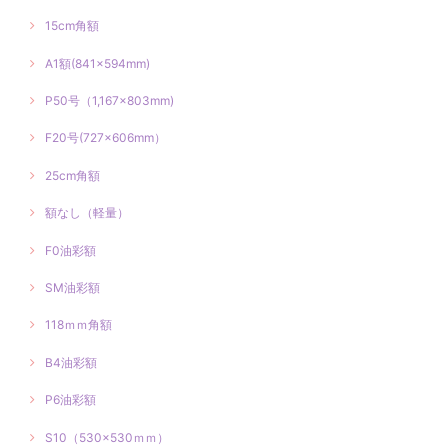
15cm角額
A1額(841×594mm)
P50号（1,167×803mm)
F20号(727×606mm）
25cm角額
額なし（軽量）
F0油彩額
SM油彩額
118ｍｍ角額
B4油彩額
P6油彩額
S10（530×530ｍｍ）