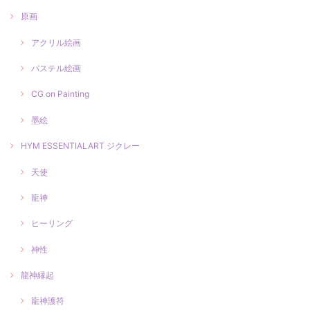
原画
アクリル絵画
パステル絵画
CG on Painting
墨絵
HYM ESSENTIALART ジクレー
天使
龍神
ヒーリング
神性
龍神縁起
龍神護符