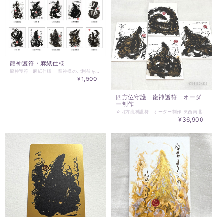
龍神護符・麻紙仕様
龍神護符・麻紙仕様 龍神様のご利益を形にした龍神護符は、皆様のご自宅に身近な存在としてお貼りいただくことができます。必要と思われるご利益をお選びいただき、お祀りいただくことで、龍神様がいつも見守ってくださっているようなそんな温かい空間になります。 龍神護符・麻紙仕様は以下の10種類の中からお選びください。 ①心願成就 ②健康 ③対人関係 ④商売繁盛 ⑤仕事運 ⑥良縁 ⑦家内守護 ⑧合格祈願 ⑨子孫繁栄 ⑩魔除け ※オプションで、ご依頼者様用に調整した、 手描きライトランゲージ（光の文字）入り護符もお選びいただけます。 ＊ サイズ：タテ約148mm・ヨコ約105mm ＊ 麻紙使用印刷 ＊ クリックポストでお届けいたします ※清龍手描きの龍神護符は、下記からご依頼ください https://www.malu.jp/categories/770211 ☆☆☆☆☆☆☆☆☆☆☆ 龍神護符のお祀りの方法 ☆☆☆☆☆☆☆☆☆☆☆ 目線より高い位置の各方角にお貼りください。 それぞれのご家庭の事情により貼る素材（テープ・ノリ）はお選びください。 1年が終わりましたら、氏神様かいつもお詣りに行かれる神社の古神札納め所にお礼とともにお返しください。
¥1,500
四方位守護 龍神護符 オーダ
ー制作
☆四方龍神護符 オーダー制作 東西南北の方位を守護する龍神護符。 方位は宇宙の天体の動きと共に、そのエネルギーは変化をします。 ご依頼者様ご希望の場所のエネルギーに合わせて、 より良い空間になることを願い、龍神護符を作成いたします。 大切な空間をお守りしてくださる四方位守護の龍神護符をお祀りし、 豊かな1年をお過ごしください。 ＊東西南北の４枚の護符１セット ＊サイズ：約120mm×約180mm ＊1ｍｍ厚紙に墨描き ＊クリックポストでお届けいたします ☆☆☆☆☆☆☆☆☆☆☆ 龍神護符のお祀りの方法 ☆☆☆☆☆☆☆☆☆☆☆ 目線より高い位置の各方角にお貼りください。 それぞれのご家庭の事情により貼る素材（テープ・ノリ）はお選びください。 1年が終わりましたら、氏神様かいつもお詣りに行かれる神社の古神札納め所にお礼とともにお返しください。
¥36,900