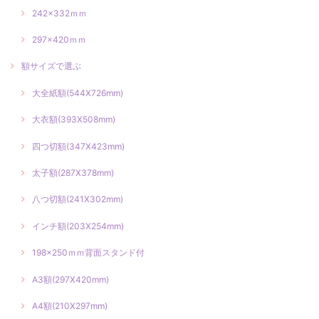
242×332ｍｍ
297×420ｍｍ
額サイズで選ぶ
大全紙額(544X726mm)
大衣額(393X508mm)
四つ切額(347X423mm)
太子額(287X378mm)
八つ切額(241X302mm)
インチ額(203X254mm)
198×250ｍｍ背面スタンド付
A3額(297X420mm)
A4額(210X297mm)