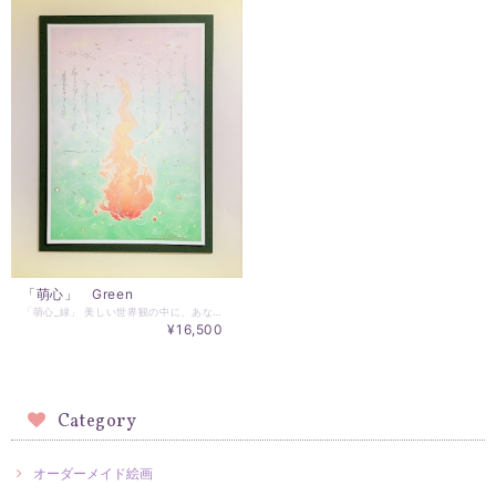
「萌心」 Green
「萌心_緑」 美しい世界観の中に、あなたの内なる炎と、 タマシイの故郷を観じていただけます。 このアートがそばにあることで、 いつもわたしは、最高のわたしを思い出す。 環境は、心を維持し、育てます。 心は、環境を維持し、育てます。 愛、真実、美、調和・・・ アートと共にある生活をはじめませんか？ コンピューターグラフィックスを基礎ベースとして、 ご依頼者様用にチューニングして描き上げる作品です。 掲載画像がＣＧ、これに加筆します。 一枚一枚がオーダーメイド作品となります。 ご注文には、手元に置かれる方のお名前をお聞かせください。 絵サイズ18cm×12cm インチ板額付き(ホワイト) ※額の在庫状況により、額の仕様を変更します。 ご注文後の作成となります。 実物作品とモニターの多少の色の誤差があることをご了承ください。 ご注文後はキャンセルはできませんのでご注意ください。 作品のお届けには、2～3週間のご猶予をいただきたく思います。
¥16,500
Category
オーダーメイド絵画