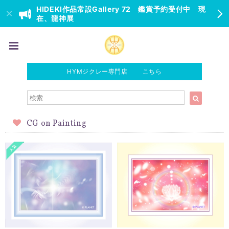
HIDEKI作品常設Gallery 72 鑑賞予約受付中 現
在、龍神展
HYMジクレー専門店 こちら
CG on Painting