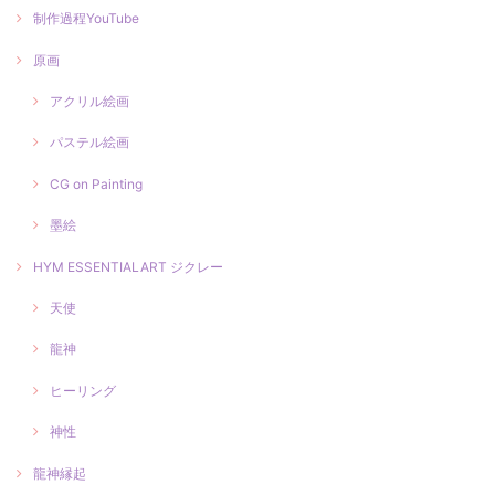
制作過程YouTube
原画
アクリル絵画
パステル絵画
CG on Painting
墨絵
HYM ESSENTIALART ジクレー
天使
龍神
ヒーリング
神性
龍神縁起