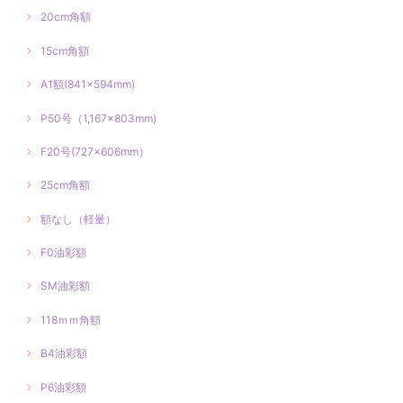
20cm角額
15cm角額
A1額(841×594mm)
P50号（1,167×803mm)
F20号(727×606mm）
25cm角額
額なし（軽量）
F0油彩額
SM油彩額
118ｍｍ角額
B4油彩額
P6油彩額