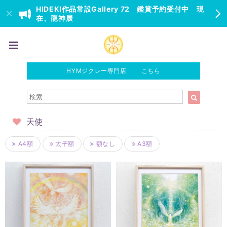
HIDEKI作品常設Gallery 72 鑑賞予約受付中 現
在、龍神展
HYMジクレー専門店 こちら
天使
A4額
太子額
額なし
A3額