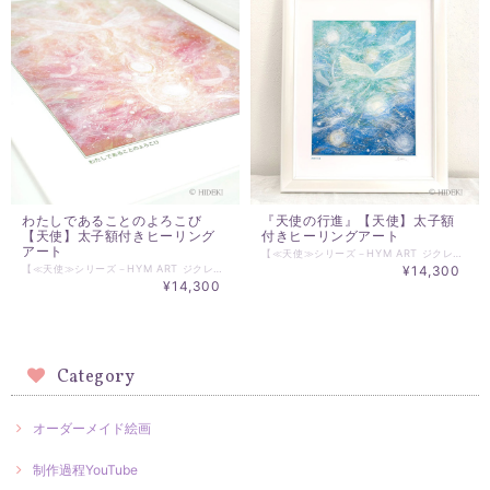
わたしであることのよろこび
『天使の行進』【天使】太子額
【天使】太子額付きヒーリング
付きヒーリングアート
アート
【≪天使≫シリーズ－HYM ART ジクレー】 『天使の行進』 天使はいつも朗らかに、 私たちのそばで見守っている。 悲しいときは、勇気づけてくれ、 うれしいときは、一緒に歓んでくれる。 そっと、見守り続けてくれる。 私たちの目に、見えることは少ないけど、 確かに存在している。 今日も天使たちの行進で、 愛に気づく人がいる。 ☆☆☆☆☆☆☆☆☆☆☆☆ ☆額付き絵画。壁掛け仕様。額サイズ：338×430㎜ パールホワイト仕様。前面は、軽量安全なアクリルガラスを使用。 ☆HIDEKIの直筆サイン入り、ブランドロゴをエンボス加工。 ＊HYMジクレーには、UV処理を行っています。 ＊実際にお届けするヒーリングアート作品とPC、スマホ画面では 若干の色違いが発生することがあります。 了解の上、ご注文ください。 ☆☆☆☆☆☆☆☆☆☆☆☆ ＊HYM ESSENTIALARTジクレーについて ジクレーとは、 フランス語で吹き付けるという意味があります。通常、デジタル化したものを色修正せず、印刷した場合、ほぼ間違いなく原画とは程遠いものになってしまいます。HYMジクレーでは、グラフィックデザイナーでもあるHIDEKIのパートナー、ヒーラーでもあるYUMICOが、HIDEKI監修のもと、デジタル化した原画を、原画のエネルギーを損なわないように、印刷に適した色合いを再構成して完成させた、もう一つの原画といえるものです。 ☆☆☆☆☆☆☆☆☆☆☆☆ ※お気に入りの絵を飾ることで、 暮らしに豊かさを取り入れることが可能です。 生活空間を、こころを豊かにすることができます。 会社や自宅、客間、トイレ、キッチン、リビング、寝室、 ベッドルーム、子供部屋など暮らしの中に取り入れることは簡単です。 新築祝いや引っ越し祝い、クリスマスプレゼントや誕生日プレゼント、 記念日や贈り物として、プレゼントやギフトとして、 また、女性へプレゼントとしてＸｍａｓ（クリスマス）やホワイトデーにも考えられます。 壁、卓上、机上に癒しのポイントがあることで気持ちがほぐれます。 ホテル、病院、個人病院、待合室、パブリックスペースであれば、 その効果は多くの人に波及する可能性があります。 HIDEKIの絵には、創造性や癒しのエッセンスが多分に含まれています。 歓びの中で創作された絵には、必ず歓びのエッセンスが含まれています。 見る人は、それを感じ取ることができます。 お気に入りの一枚をぜひとも探してみてください。
【≪天使≫シリーズ－HYM ART ジクレー】 『わたしであることのよろこび』 わたしは、だれ？ ほんとうのわたしは？ 多くの人が、自分を探そうとする あなたがあなたであるとき あなたが何かを選択したとき 選択しないとき どんなあなたも、あなた以下でも、あなた以上でもない あなたは、そのまますべてがあなたです 何かになろうとすることさえ必要はないのかもしれません 成りたいと思って、なれたあなたがあなた なれないあなたも、また、あなた 大切なことは、楽しむこと 今のあなたは、あなた どんなあなたも、あなたです あなたであることが、 全ての存在に貢献できる、歓びでもあります 大切なあなたという、個性 かけがえのない、あなたという、ヒカリ ☆☆☆☆☆☆☆☆☆☆☆☆ ☆額付き絵画。壁掛け仕様。額サイズ：338×430㎜ パールホワイト仕様。おしゃれな、品のあるパールホワイト仕様。 前面は、軽量安全なアクリルガラスを使用。 ☆HIDEKIの直筆サイン入り、ブランドロゴをエンボス加工。 ＊HYMジクレーには、UV処理を行っています。 ＊実際にお届けするヒーリングアート作品とPC、スマホ画面では 若干の色違いが発生することがあります。 了解の上、ご注文ください。 ☆☆☆☆☆☆☆☆☆☆☆☆ ＊HYM ESSENTIALARTジクレーについて ジクレーとは、 フランス語で吹き付けるという意味があります。通常、デジタル化したものを色修正せず、印刷した場合、ほぼ間違いなく原画とは程遠いものになってしまいます。HYMジクレーでは、グラフィックデザイナーでもあるHIDEKIのパートナー、ヒーラーでもあるYUMICOが、HIDEKI監修のもと、デジタル化した原画を、原画のエネルギーを損なわないように、印刷に適した色合いを再構成して完成させた、もう一つの原画といえるものです。 ☆☆☆☆☆☆☆☆☆☆☆☆ ※お気に入りの絵を飾ることで、 暮らしに豊かさを取り入れることが可能です。 生活空間を、こころを豊かにすることができます。 会社や自宅、客間、トイレ、キッチン、リビング、寝室、 ベッドルーム、子供部屋など暮らしの中に取り入れることは簡単です。 新築祝いや引っ越し祝い、クリスマスプレゼントや誕生日プレゼント、 記念日や贈り物として、プレゼントやギフトとして、 また、女性へプレゼントとしてＸｍａｓ（クリスマス）やホワイトデーにも考えられます。 壁、卓上、机上に癒しのポイントがあることで気持ちがほぐれます。 ホテル、病院、個人病院、待合室、パブリックスペースであれば、 その効果は多くの人に波及する可能性があります。 HIDEKIの絵には、創造性や癒しのエッセンスが多分に含まれています。 歓びの中で創作された絵には、必ず歓びのエッセンスが含まれています。 見る人は、それを感じ取ることができます。 お気に入りの一枚をぜひとも探してみてください。
¥14,300
¥14,300
Category
オーダーメイド絵画
制作過程YouTube