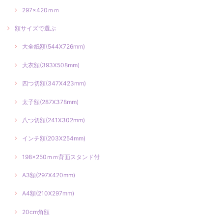
297×420ｍｍ
額サイズで選ぶ
大全紙額(544X726mm)
大衣額(393X508mm)
四つ切額(347X423mm)
太子額(287X378mm)
八つ切額(241X302mm)
インチ額(203X254mm)
198×250ｍｍ背面スタンド付
A3額(297X420mm)
A4額(210X297mm)
20cm角額