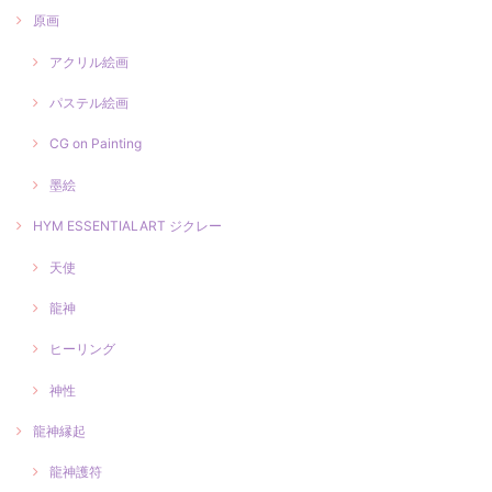
原画
アクリル絵画
パステル絵画
CG on Painting
墨絵
HYM ESSENTIALART ジクレー
天使
龍神
ヒーリング
神性
龍神縁起
龍神護符