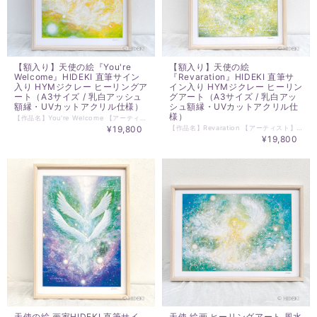
【額入り】天使の絵『You're
【額入り】天使の絵
Welcome』HIDEKI 直筆サイン
『Revaration』HIDEKI 直筆サ
入り HYMジクレー ヒーリングア
イン入り HYMジクレー ヒーリン
ート（A3サイズ / 乳白アッシュ
グアート（A3サイズ / 乳白アッ
額縁・UVカットアクリル仕様）
シュ額縁・UVカットアクリル仕
様）
【作品名】You're Welcome 【アーティスト】HIDEKI 【技法】HYMジクレー（HYMエンブレム・エンボス加工／HIDEKI直筆サイン入り） 「ようこそ」「どういたしまして」という温かな歓迎と感謝のエネルギーが込められた、作品『You're Welcome』。 優しく包み込むようなピンクとゴールドの暖かな光、大空にかかる鮮やかな虹のアーチ、そして優美に羽ばたく純白の天使が描かれた高波動のヒーリングアートです。 輝く光の粒子や祝福の虹、繊細な幾何学模様が画面全体に広がり、見る人の心に深い愛と調和、そしてあたたかな受け入れと祝福のエネルギーをもたらすスピリチュアルアートです。 温もりと華やかさを併せ持つ色彩は、空間全体をパッと明るく幸福感で満たしてくれます。玄関（ウェルカムアート）やリビング、寝室、サロン、ワークスペースのインテリアとして飾ることで、お部屋の波動を穏やかに整えます。ご自身への特別なご褒美や、新築祝い・結婚祝い・開店祝いなど、大切な方へのギフトにも最適です ■ 作品・額装のこだわり仕様 【高品質ジクレープリント（HYMジクレー）】 原画の持つ柔らかなグラデーションや光の透明感を忠実に再現した高精細「HYMジクレー」でお届けします。 作品には、真作の証である「HYMエンブレム・エンボス加工」と「HIDEKI直筆サイン」が入っています。 【上質な乳白アッシュ材の額縁】 木目の美しさを活かしたシンプルで上品な乳白アッシュ材の額縁を採用。ナチュラル、北欧風、モダンインテリアなど、どんなお部屋の雰囲気にも優しく調和します。 【安心・安全のアクリルガラス＆UVカット】 前面には軽量で割れにくいアクリルガラスを採用。万が一の落下時にもガラスの飛び散りを防ぐ安全仕様です。さらにUVスプレー処理（紫外線カット加工）を施しているため、日焼けや色あせを防ぎ、美しい発色を長期間お楽しみいただけます。 ■ 商品詳細情報 ・作品タイトル：You're Welcome ・アーティスト名：HIDEKI ・技法：HYMジクレー（HYMエンブレム・エンボス加工、直筆サイン入り） ・額サイズ：A3サイズ対応額（外寸目安：約 縦438mm × 横315mm） ・額仕様：乳白アッシュ材、前面アクリルガラス（軽量・安全仕様）、UVスプレー処理済 ・付属品：壁掛け用紐付き ※お使いのモニター環境により、実際の色味と多少異なる場合がございます。あらかじめご了承ください。 ※HYMジクレーの全種類は、HIDEKI PRINTART SHOPで販売中。 https://hideki.shop-inframe.jp/ ※原画については、お問い合わせください。
¥19,800
【作品名】Revaration 【アーティスト】HIDEKI 【技法】HYMジクレー（HYMエンブレム・エンボス加工／HIDEKI直筆サイン入り） 澄み渡るエメラルドグリーンと明るいイエローゴールドの光に包まれ、大空へと羽ばたく天使を描いたヒーリングアート作品『Revaration』。 上部から降り注ぐ聖なる光の星（クロス）と、空間に紡がれた神聖図形・幾何学模様が調和し、見る人に新たな気づきや開花、魂の目覚め（Revelation）を感じさせるエネルギーに満ち溢れています。 生き生きとしたグリーンのグラデーションは、お部屋に爽やかな清涼感と深い安心感をもたらします。リビングや寝室、サロン、ワークスペースのインテリアとして飾ることで、空間全体の波動を心地よく整えます。ご自身への特別なご褒美や、大切な方へのギフト・お祝いにもおすすめです。 ■ 作品・額装のこだわり仕様 【高品質ジクレープリント（HYMジクレー）】 原画の繊細な色彩と透明感のある光のグラデーションを忠実に再現した「HYMジクレー」でお届けします。 作品には、真作の証である「HYMエンブレム・エンボス加工」と「HIDEKI直筆サイン」が入っています。 【上質な乳白アッシュ材の額縁】 木目の美しさを活かしたシンプルで上品な乳白アッシュ材の額縁を採用。ナチュラル、北欧風、モダンインテリアなど、どんなお部屋にも優しく調和します。 【安心・安全のアクリルガラス＆UVカット】 前面には軽量で割れにくいアクリルガラスを採用。万が一の落下時にもガラスの飛び散りを防ぐ安全仕様です。さらにUVスプレー処理（紫外線カット加工）を施しているため、日焼けや色あせを防ぎ、美しい発色を長期間お楽しみいただけます。 ■ 商品詳細情報 ・作品タイトル：Revaration ・アーティスト名：HIDEKI ・技法：HYMジクレー（HYMエンブレム・エンボス加工、直筆サイン入り） ・額サイズ：A3サイズ対応額（外寸目安：約 縦438mm × 横315mm） ・額仕様：乳白アッシュ材、前面アクリルガラス（軽量・安全仕様）、UVスプレー処理済 ・付属品：壁掛け用紐付き ※お使いのモニター環境により、実際の色味と多少異なる場合がございます。あらかじめご了承ください ※HYMジクレーの全種類は、HIDEKI PRINTART SHOPで販売中。 https://hideki.shop-inframe.jp/ ※原画については、お問い合わせください。
¥19,800
天使の絵 画家HIDEKI 直筆サイ
天使 絵画 ヒーリングアート 風水