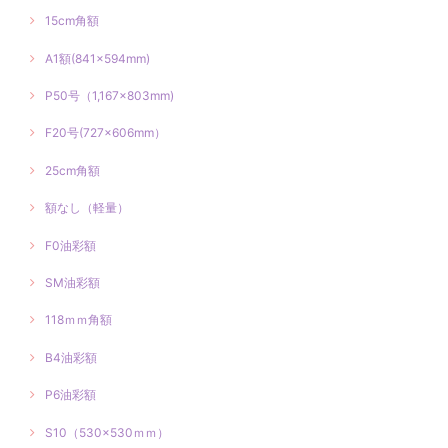
15cm角額
A1額(841×594mm)
P50号（1,167×803mm)
F20号(727×606mm）
25cm角額
額なし（軽量）
F0油彩額
SM油彩額
118ｍｍ角額
B4油彩額
P6油彩額
S10（530×530ｍｍ）