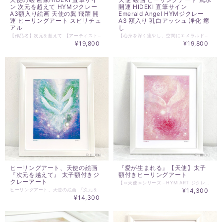
ン 次元を超えて HYMジクレー
開運 HIDEKI 直筆サイン
A3額入り絵画 天使の翼 飛躍 開
Emerald Angel HYMジクレー
運 ヒーリングアート スピリチュ
A3 額入り 乳白アッシュ 浄化 癒
アル
し
【作品名】次元を超えて 【アーティスト】HIDEKI 【技法】HYMジクレー（HYMエンブレム・エンボス加工／HIDEKI直筆サイン入り） 広大な宇宙のエネルギーと、高次元の光を纏った天使の翼を描いたヒーリングアート作品『次元を超えて』。 繊細で澄み渡るブルー・グリーン・パープルのグラデーションと、美しく羽ばたく純白の翼、神秘的な光の粒子や記号が調和し、見る人の心に深い癒しと静寂、そして新たな次元へと導く強さと解放感をもたらします。 リビングや寝室、ワークスペース、サロンのインテリアとして飾っていただくことで、お部屋全体の波動を整え、心地よい空間を演出します。自分へのご褒美や、大切な方への特別なギフト・お祝いにもおすすめです。 ■ 作品・額装のこだわり仕様 【高品質ジクレープリント（HYMジクレー）】 高精細で原画の美しい発色・グラデーションを忠実に再現した「HYMジクレー」でお届けします。 作品には、真作の証である「HYMエンブレム・エンボス加工」と「HIDEKI直筆サイン」が入っています。 【上質な乳白アッシュ材の額縁】 木目の美しさを活かしたシンプルで上品な乳白アッシュ材の額縁を採用。北欧インテリアやモダン、和洋問わずどんなお部屋の雰囲気にも優しく馴染みます。 【安心・安全のアクリルガラス＆UVカット】 前面には軽量で割れにくいアクリルガラスを採用。地震などの際にも万が一の破損リスクを軽減する安全仕様です。さらにUVスプレー処理（紫外線カット加工）を施しているため、日焼けや色あせを防ぎ、美しい発色を長期間お楽しみいただけます。 ■ 商品詳細情報 ・作品タイトル：次元を超えて ・アーティスト名：HIDEKI ・技法：HYMジクレー（HYMエンブレム・エンボス加工、直筆サイン入り） ・額サイズ：A3サイズ対応額（外寸目安：約 縦436cm × 横315ｍm ） ・額仕様：乳白アッシュ材、前面アクリルガラス（軽量・安全仕様）、UVスプレー処理済 ・付属品：壁掛け用紐付き ※お使いのモニター環境により、実際の色味と多少異なる場合がございます。あらかじめご了承ください。 ※HYMジクレーの全種類は、HIDEKI PRINTART SHOPで販売中。 https://hideki.shop-inframe.jp/ ※原画については、お問い合わせください。
【心身を深く癒やし、空間にエメラルドグリーンの清らかな調和と守護をもたらす天使のヒーリングアート】 神秘的なエメラルドグリーンとターコイズブルーの美しい光の中、まばゆい翼を広げて舞い降りる天使を描いたスピリチュアルアート作品「Emerald Angel」。 高精細なHYMジクレー技法により、原画の繊細な光の粒子、柔らかな色彩のグラデーション、神聖な質感を忠実に再現した最高品質の額入り絵画です。表面には耐久性と美しさを保つUVカットコーティングスプレー処理を施しています。 作品には画家HIDEKIによる「直筆サイン」とエンボス加工（HYMエンブレム）が施され、お部屋の滞った気を優しく浄化し、心身に深い安らぎと高次元の開運波動をもたらします。 額縁には、作品の優しい雰囲気を惹き立てるシンプルで上品な「乳白アッシュ材（天然木）」を使用。前面は軽量で割れにくい安全なアクリルガラス仕様となっており、リビング、寝室、玄関、書斎、ヒーリングサロンやオフィスのインテリアとしても安心してお飾りいただけます。 風水においてエメラルドグリーン（緑・青緑）は、心身の癒やし・健康運・調和・再生・成長を象徴する大変縁起の良いカラーです。空間を優しく澄み切った波動で満たしたい方はもちろん、新築祝い、開店祝い、結婚祝い、誕生日など特別な方の記念日のギフト・プレゼントにもおすすめです。 【商品仕様】 タイトル：Emerald Angel（エメラルド エンジェル） 作家名：HIDEKI 技法：HYMジクレー（表面UVスプレー処理／HYMエンブレム・エンボス加工／HIDEKI直筆サイン入り） 額縁サイズ：A3額サイズ（横構図） 額縁仕様：乳白アッシュ材（天然木・シンプル＆上品デザイン） 前面板：アクリルガラス（軽量・安全仕様） 付属品：額縁、掛け紐 【こんな方・こんなシーンにおすすめ】 ＜こんな方におすすめ＞ 天使（エンジェル）や大天使、エメラルドグリーンの光、心身の深い癒やし・浄化をテーマにしたヒーリングアートをお探しの方 日常の疲労やストレスを和らげ、心穏やかで満たされた静寂を取り戻したい方 風水で健康運・対人運の調和・全体運を高め、お部屋を高波動なパワースポットに整えたい方 作家の直筆サインとエンボスが入った質の高いジクレー版画作品をお部屋に飾りたい方 リビング、寝室、玄関、ヒーリングサロン、ヨガスタジオ、カウンセリングルームなどを優しい癒やしの気で満たしたい方 ＜おすすめのギフト・お祝いシーン＞ 新築祝い・引っ越し祝い：ご家庭に優しさと調和の気を呼び込み、家族全員が安らげる空間づくりを祝う開運インテリア額装作品として 開店祝い・サロンオープン祝い：訪れるお客様の心を優しく解きほぐし、至福の癒やし時間を提供する上質な贈り物に 結婚祝い・記念日：お二人の穏やかな暮らしと温かな絆を祈願する最高のお祝い品として 誕生日・自分へのご褒美：自分自身のハートチャクラを解き放ち、愛と調和の光で満たされるための特別なパートナーに ※HYMジクレーの全種類は、HIDEKI PRINTART SHOPで販売中。 https://hideki.shop-inframe.jp/ ※原画については、お問い合わせください。
¥19,800
¥19,800
ヒーリングアート、天使の絵画
『愛が生まれる』【天使】太子
『次元を越えて』 太子額付きジ
額付きヒーリングアート
クレーアート
【≪天使≫シリーズ－HYM ART ジクレー】 『愛が生まれる』 天の父母と天使に見守られ、 今、新たなタマシイが生まれる 愛がカタチになり、 わたしたちの核となる タマシイとなる 愛のヒカリは満ち満ちて、 タマシイの耀きと共鳴する 生まれる歓び 見守る歓び 愛の歓び 存在することの歓び ☆☆☆☆☆☆☆☆☆☆☆☆ ☆額付き絵画。壁掛け仕様。 額サイズ：338×430㎜ パールホワイト仕様。 前面は、軽量安全なアクリルガラスを使用。 ☆HIDEKIの直筆サイン入り、ブランドロゴをエンボス加工。 ＊HYMジクレーには、UV処理を行っています。 ＊実際にお届けするヒーリングアート作品とPC、スマホ画面では 若干の色違いが発生することがあります。 了解の上、ご注文ください。 ☆☆☆☆☆☆☆☆☆☆☆☆ ＊HYM ESSENTIALARTジクレーについて ジクレーとは、 フランス語で吹き付けるという意味があります。通常、デジタル化したものを色修正せず、印刷した場合、ほぼ間違いなく原画とは程遠いものになってしまいます。HYMジクレーでは、グラフィックデザイナーでもあるHIDEKIのパートナー、ヒーラーでもあるYUMICOが、HIDEKI監修のもと、デジタル化した原画を、原画のエネルギーを損なわないように、印刷に適した色合いを再構成して完成させた、もう一つの原画といえるものです。 ☆☆☆☆☆☆☆☆☆☆☆☆ ※お気に入りの絵を飾ることで、 暮らしに豊かさを取り入れることが可能です。 生活空間を、こころを豊かにすることができます。 会社や自宅、客間、トイレ、キッチン、リビング、寝室、 ベッドルーム、子供部屋など暮らしの中に取り入れることは簡単です。 新築祝いや引っ越し祝い、クリスマスプレゼントや誕生日プレゼント、 記念日や贈り物として、プレゼントやギフトとして、 また、女性へプレゼントとしてＸｍａｓ（クリスマス）やホワイトデーにも考えられます。 壁、卓上、机上に癒しのポイントがあることで気持ちがほぐれます。 ホテル、病院、個人病院、待合室、パブリックスペースであれば、 その効果は多くの人に波及する可能性があります。 HIDEKIの絵には、創造性や癒しのエッセンスが多分に含まれています。 歓びの中で創作された絵には、必ず歓びのエッセンスが含まれています。 見る人は、それを感じ取ることができます。 お気に入りの一枚をぜひとも探してみてください。
ヒーリングアート、天使の絵画 『次元を越えて』 次元を超えたその先には 新たな世界が待っている この世界との懸け橋は、既に架かっていて わたしたちの意志と行動で渡ることができる これまでの、苦しみや悲しみは、歓びに変わり 二元性の世界での捉われはなくなっていく 愛の豊かさを全身で感じ、自らも愛となる 次元を超えた先に待つのは、愛の豊かさ ＿＿＿＿＿＿＿＿＿＿＿＿＿＿＿＿＿ 額サイズ：338×430㎜ パールホワイト仕様。 前面は、軽量安全なアクリルガラスを使用。 額装のHYMジクレーは、UV処理を行っております。 洗練された美しいフォルムの高級感を感じられる額となっています。 どのようなお部屋にもマッチすることでしょう！ ＿＿＿＿＿＿＿＿＿＿＿＿＿＿＿＿＿ ※お気に入りの絵を飾ることで、 暮らしに豊かさを取り入れることが可能です。 生活空間を、こころを豊かにすることができます。 会社や自宅、客間、トイレ、キッチン、リビング、寝室、 ベッドルーム、子供部屋など暮らしの中に取り入れることは簡単です。 新築祝いや引っ越し祝い、クリスマスプレゼントや誕生日プレゼント、 記念日や贈り物として、プレゼントやギフトとして、 また、女性へプレゼントとしてＸｍａｓ（クリスマス）やホワイトデーにも考えられます。 壁、卓上、机上に癒しのポイントがあることで気持ちがほぐれます。 ホテル、病院、個人病院、待合室、パブリックスペースであれば、 その効果は多くの人に波及する可能性があります。 HIDEKIの絵には、創造性や癒しのエッセンスが多分に含まれています。 歓びの中で創作された絵には、必ず歓びのエッセンスが含まれています。 見る人は、それを感じ取ることができます。 お気に入りの一枚をぜひとも探してみてください。 ＿＿＿＿＿＿＿＿＿＿＿＿＿＿＿＿＿ ※ご購入前に必ずお読みください。 ＊実際にお届けする作品とPC、スマホ画面では 若干の色違いが発生することがあります。 了解の上、ご注文ください。 ＊HYMジクレーについて ジクレーとは、フランス語で吹き付けるという意味があります。通常、デジタル化したものを色修正せず、印刷した場合、ほぼ間違いなく原画とは程遠いものになってしまいます。HYMジクレーでは、グラフィックデザイナーでもあるHIDEKIのパートナーであるYUMICOが、HIDEKI監修のもと、デジタル化した原画を、原画のエネルギーを損なわないように、印刷に適した色合いを再構成して完成させた、もう一つの原画といえるものであり、量産できるものとして完成させた作品です。印刷された、作品には、HYMのエンブレムをエンボス加工し、HIDEKIのサインをお入れしております。HIDEKIの天使ヒーリングアートをお楽しみください！
¥14,300
¥14,300