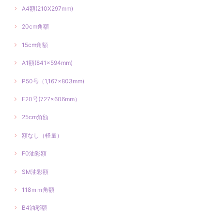
A4額(210X297mm)
20cm角額
15cm角額
A1額(841×594mm)
P50号（1,167×803mm)
F20号(727×606mm）
25cm角額
額なし（軽量）
F0油彩額
SM油彩額
118ｍｍ角額
B4油彩額