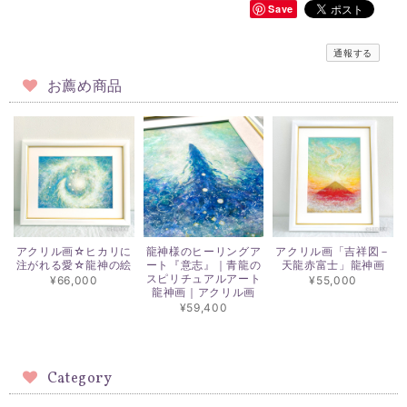
Save
通報する
お薦め商品
アクリル画☆ヒカリに
龍神様のヒーリングア
アクリル画「吉祥図－
注がれる愛☆龍神の絵
ート『意志』｜青龍の
天龍赤富士」龍神画
スピリチュアルアート
¥66,000
¥55,000
龍神画｜アクリル画
¥59,400
Category