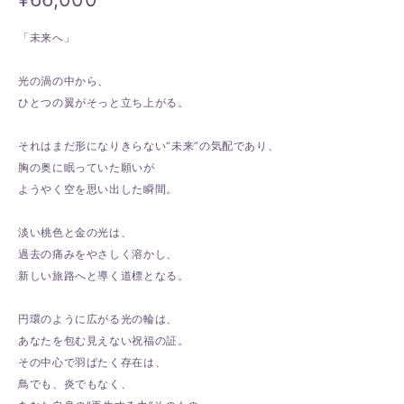
「未来へ」
光の渦の中から、
ひとつの翼がそっと立ち上がる。
それはまだ形になりきらない“未来”の気配であり、
胸の奥に眠っていた願いが
ようやく空を思い出した瞬間。
淡い桃色と金の光は、
過去の痛みをやさしく溶かし、
新しい旅路へと導く道標となる。
円環のように広がる光の輪は、
あなたを包む見えない祝福の証。
その中心で羽ばたく存在は、
鳥でも、炎でもなく、