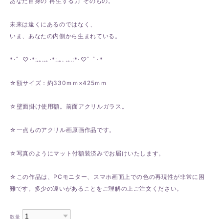
あなた自身の“再生する力”そのもの。
未来は遠くにあるのではなく、
いま、あなたの内側から生まれている。
*･゜♡･*:.｡..｡･*:.｡. .｡.:*･♡゜ﾟ･*
☆額サイズ：約330ｍｍ×425ｍｍ
☆壁面掛け使用額。前面アクリルガラス。
☆一点ものアクリル画原画作品です。
☆写真のようにマット付額装済みでお届けいたします。
☆この作品は、PCモニター、スマホ画面上での色の再現性が非常に困
難です。多少の違いがあることをご理解の上ご注文ください。
数量