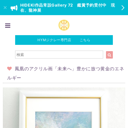
HIDEKI作品常設Gallery 72 鑑賞予約受付中 現
在、龍神展
HYMジクレー専門店 こちら
鳳凰のアクリル画「未来へ」豊かに放つ黄金のエネ
ルギー