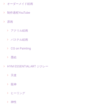
オーダーメイド絵画
制作過程YouTube
原画
アクリル絵画
パステル絵画
CG on Painting
墨絵
HYM ESSENTIALART ジクレー
天使
龍神
ヒーリング
神性