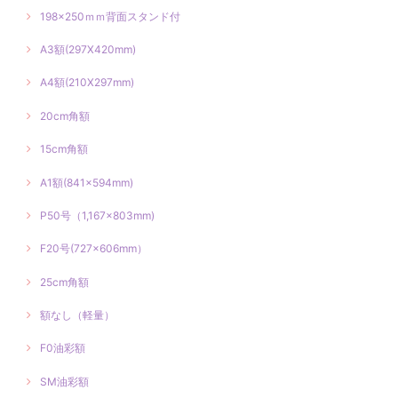
198×250ｍｍ背面スタンド付
A3額(297X420mm)
A4額(210X297mm)
20cm角額
15cm角額
A1額(841×594mm)
P50号（1,167×803mm)
F20号(727×606mm）
25cm角額
額なし（軽量）
F0油彩額
SM油彩額