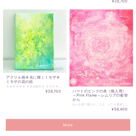
¥29,700
アクリル画☆光に輝くミモザ☆
ミモザの花の絵
☆☆☆☆☆☆ ☆受注制作☆ ☆☆☆☆☆☆ ご注文後に描かせていただく、受注制作作品。 ご依頼者の方用に描くため、若干の違いが生まれます☆ ☆アクリル画作品 ミモザの絵 『光に輝くミモザ』 ミモザの花々が 心を明るく照らす あなたの空間を華やかに彩り 癒しをもたらす ＿＿＿＿＿＿＿＿＿＿＿＿＿＿＿＿＿＿＿＿＿＿＿＿ 心温まるアクリル画、光に輝くミモザです。鮮やかな黄色の花々と繊細なタッチが織りなすこの作品は、見る人の心を優しく包み込み、穏やかな気持ちを誘います。 手描きの一点物として、世界に一つだけの特別なアートをお届け。ミモザの魅力が詰まったこの作品は、壁に飾ることで、お部屋を一層明るく、華やかな空間へと変貌させてくれるでしょう。 あなたの生活に彩りを添える、愛らしいアクリル画。ぜひ、心温まる瞬間を演出する一枚をお迎えください。 ～～～～～～～～～～ ＊アクリル画 サイズ／H158mm×W227mm ＊額装無しで軽量です。背面に吊り紐付属。 ＊実際にお届けする作品とPC、スマホ画面では若干の色違いが発生することがあります。了解の上、ご注文ください。 ＊その他ご不明な点がございましたら、購入前にお問合わせください。 ＊発送は通常14日以内（土日祝日を除く）に対応させて頂いております。 お届け日時等にご指定がある場合は、購入時に備考欄へご記入ください。
ハートのピンクの炎（個人用）
¥29,700
～Pink Flame～レムリアの叡智
から
自らを愛で満たすことは、とても重要です。 自らを満たすことで、他者にピュアな愛を注ぐことが可能です。 ハートのピンクの炎。 ハートのピンクの炎は、自他を愛で満たします。 自らが愛に満たされない状態では、愛は変移します。 絵のエネルギーを愛ののエネルギーに特化しました。 絵が手元にあるということは、愛のエネルギーがいつもそばにあり、 意識を向ければ、同期します。 エネルギーは、同調します。 ご依頼される方に、特別にチューニングした絵としてお届けします。 人の波動、オーラ、振動波、エネルギー、雰囲気は、 自ら変化させることが可能です。 ピンクの炎に自ら包むことで、 ハートのエネルギーをピンクの炎で満たすとき そのエネルギーのカタチは、花を形づくる。 愛のヒカリがハートに満ちたとき 光の花となり、波動となり、自他を愛で満たし始める。 +ｏ｡｡ｏ+ﾟ☆ﾟ+ｏ｡｡ｏ++ｏ｡｡ｏ+ﾟ☆ﾟ+ｏ｡｡ｏ++ｏ｡｡ｏ+ ハートのピンクの炎については、 https://www.essentialart.info/gallery/ordermade/pink-flame/ で、もう少し詳しく記事にしています。 ※お手元に置かれる方のお名前をお知らせください。(このページの写真は、参考です。) 絵サイズ：２２０×２７３mm 額サイズ：太子額 ２８８X３７８mmマット付 見本の額の仕様は、在庫状況により変更します。 発送は、ご入金確認後、約２～３週間を目処にお待ちくださいませ。 ※クレジット決済は、当サイトでは１回払いのみとなっており、 分割購入をご希望の方は、当サイトで決済後、 ご利用のカード会社に分割払いの申し込みをお願いします。 購入者向けヘルプはコチラ→ https://help.thebase.in/hc/ja
¥59,400
More