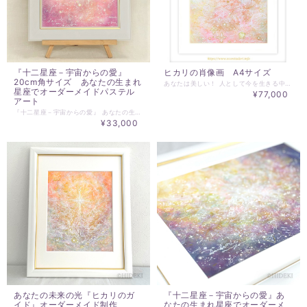
ヒカリの肖像画 A4サイズ
『十二星座－宇宙からの愛』
20cm角サイズ あなたの生まれ
あなたは美しい！ 人として今を生きる中で、 「自分がヒカリの存在である」 ということは、事実でありながら、 そのことを感じられる機会は、あまりありません。 人の核であるヒカリは、 全ての人みんなが素晴らしい輝きを放っています。 ヒカリの肖像画では、ご依頼される方のヒカリの耀きをカタチにします。 それは、自分の知らない一部であったり、 まだ表に現れていない未来のヒカリであったりします。 ヒカリの肖像画は、あなたのヒカリのカタチ。 あなたがヒカリの存在であることを教えてくれます。 あなたを豊かな歓びに誘います！ ヒカリの肖像画に現れるヒカリのカタチが、 今よりもっと、自分らしくしてくれることでしょう。 美しいヒカリをカタチにしてみませんか？ 「わたしは、素晴らしい！」 そのことに気づける機会がここにあります。 詳細は、→ https://www.essentialart.info/order-made/syouzouga/ わたしたちひとり一人は、見ている世界が違います。 今を幸せと感じる人は、物事を幸せと感じられるような見方をします。 不平や不満、不安を抱える人は、物事を不平や不満、不安に感じられるような見方をします。 詳細は、→https://www.essentialart.info/hikarinosyouzouga02/3184/ ヒカリの肖像画のご注文方法 ☆ご依頼には、対象となる方の氏名、生年月日をお知らせください。 お写真は必要ありません。 ☆肖像画のタイプをお選びください。 1. 天使 2. 女神 3. 菩薩 4. 龍 5. 光華 6. 抽象 7. HIDEKIにお任せ ☆このページの作品サイズは、A4（297×210mm） マット付額装での価格となっております。（額は、太子額 378×288mm） A4サイズの他には、A3サイズがあります。 A3サイズ https://www.malu.jp/items/13925453
星座でオーダーメイドパステル
¥77,000
アート
『十二星座－宇宙からの愛』 あなたの生まれ星座は、何座ですか？ お名前と生まれ星座をお知らせください。 生まれ星座からの愛をパステルアートでカタチにします。 『十二星座－宇宙からの愛』シリーズは、一年を通して、宇宙から注がれる愛を一般的に使われている、「～座生まれ」の黄道十二宮に分類にして、そのエネルギーをカタチにしたアートです。 星の位置を意識することは、人とのエネルギー的な共振を深めるきっかけになります。人が生まれるには、多大な愛が必要です。星の位置も、星からの愛も影響します。そして、人は生まれてからも愛なしでは生きられません。 『十二星座－宇宙からの愛』は、宇宙からの愛のヒカリの一部をカタチにしたものとなります。 星の位置、宇宙への意識を持つことでエネルギーとしての共振が起き、その人の生きる意識場は広く深く、愛に満ちた生となることでしょう。 わたしたちが人として誕生した時空間には、必ず優位となる宇宙の愛の流れが関係します。縁の深いエネルギーと言えるかもしれません。それが、本来「～座生まれ」として言われていることの意味としては近いのではないでしょうか。 『十二星座－宇宙からの愛』シリーズは、愛の存在である、あなたへの宇宙からのギフトです。 同じ星座生まれの方でも、色・カタチは様々になります。 HIDEKIの感性で星座からあなたへの愛の光を受け取りカタチにします。 あなただけのオリジナル作品となります。 ～～～～～～～～ ☆ご注文に際して ～～～～～～～～ お名前と生まれ星座をお知らせください。 ☆額：262×262mm 絵：20ｃｍ×20ｃｍ ※在庫により、縁色は白で変更在りませんが、 仕様に変更があります。 ※一回り小さい15cm角でご依頼の場合は https://www.malu.jp/items/9091151 ☆送料は、無料です。 ※購入にあたってのお願い ☆受注制作となります。キャンセルはできません。 ☆ご依頼をお受けして、約２週間で発送させていただきます。 ☆ご連絡用のメールアドレスは、＠essentialart.infoのドメイン指定解除をお願いします。
¥33,000
あなたの未来の光『ヒカリのガ
『十二星座－宇宙からの愛』あ
イド』オーダーメイド制作
なたの生まれ星座でオーダーメ