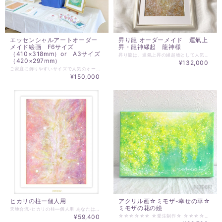
エッセンシャルアートオーダー
昇り龍 オーダーメイド 運氣上
メイド絵画 F6サイズ
昇・龍神縁起 龍神様
（410×318mm）or A3サイズ
昇り龍は、運氣上昇の縁起物として人気があります。 この作品は、ご注文をいただいてから描き上げる、 ご依頼者様のためだけの一点ものとしての作品となります。 ☆絵サイズ：220mm×500mm ☆マットサイズ：300mm×600mm（窓抜き 220mm×500mm) ☆額外寸：345mm×645mm（額種によって若干の変更があります） ☆制作・発送まで、３～４週間 額装は、作品によって選定させていただきますが、基本は、白・ベージュ系となります。 ～～～～～～～～～～～～～～ ご注文時にお知らせください ～～～～～～～～～～～～～～ ☆対象とする方のお名前 ☆龍神様の色 黄 青 赤 虹 のいずれか ※お届けは、制作・発送まで1～2週間 ☆☆☆☆☆☆☆☆☆☆☆☆ 各色の龍神様の意味合い ☆☆☆☆☆☆☆☆☆☆☆☆ ・赤の龍神様 恋愛運全般の運氣向上 ・黄の龍神様 金運、財運の運氣向上 ・青の龍神様 仕事運の運氣向上 ・虹の龍神様 運氣全般の向上
（420×297mm）
¥132,000
ご家庭に飾りやすいサイズで人気のオーダーメイド絵画の受付を開始いたしました。 ご依頼する方に合わせて一から制作するあなただけのオーダーメイド絵画です。 制作サイズは、F6サイズ縦描き（410×318mm）or A3サイズ横描き（420×297mm）。 いずれかご指定下さい。 マット付額装をしてお届けいたします。 額は、大衣サイズ（マット509×394mm、外寸は額にもよりますが、2～5㎝大きくなります）。 絵にベストな前面アクリル額でご用意させていただきます。 発送までは、約一カ月を目安でお待ち願います。 ☆☆☆☆☆☆☆☆☆☆☆☆☆☆☆☆☆☆☆☆ ※ご依頼時にお伝えいただきたいこと※ ☆☆☆☆☆☆☆☆☆☆☆☆☆☆☆☆☆☆☆☆ ・F6サイズ縦描き（410×318mm）or A3サイズ横描き（420×297mm） ・対象者のお名前 ・墨orカラー ・ご希望の属性（ヒーリング、龍神、天使、神性） 必須項目ではありませんが、 ・キーワード ・設置場所、意図－玄関に飾る、寝室に飾る、居間に飾る、企業様の玄関ホール、会議室、サロンなど ＊属性に関わらず、HIDEKIにお任せで作品の制作をご希望であれば、 【墨】か【カラー】のどちらかだけでも構いません。 必要なチューニングして制作させていただきます。 ☆☆☆☆☆☆☆☆☆☆☆☆☆☆☆☆☆☆☆☆ ＊作品属性についてーHIDEKIの作品には、大きく分けて墨とカラーがあり、作品からの印象から癒し（ヒーリング）、龍神、天使、神性と分けることができます。総称して、ヒーリングアート、スピリチュアルアートなどいろいろ呼び方はありますが、本質的なヒカリのカタチと言える、精妙かつ多様、多層的なエネルギーの表現であることから、エッセンシャルアートとしています。 ※HIDEKI’S ART ARCHIVEでは、 https://www.essentialart.info/category/hideki-art-archive/ 過去の作品を収録しておりますので、作品タイプのご参考にしていただくことができます。 ＊ご連絡は、◎▽◇＠essentialart.infoでメールを送信させていただきますので、ご登録ご連絡メールアドレスでの＠essentialart.infoのドメイン指定解除をお願いします。－ドメインとは、＠以降の部分を指します。－各携帯会社のドメイン指定解除方法は、各社異なりますのでご契約の各携帯会社でお問い合わせください。 ＊ご入金いただいた時点で、キャンセルはできません。また、納入作品へのクレームは一切受け付けられませんことをご理解願います。
¥150,000
ヒカリの柱ー個人用
アクリル画☆ミモザ-幸せの華☆
ミモザの花の絵
天地合流-ヒカリの柱―個人用 あなたは、自分のエネルギーを自覚していますか？ 何かに対して、不満や不平、都合の悪いことが起きたとき 事が起きたときに自らを振り返ることがあると思います。 自分らしく生きるということは、自分のエネルギーに責任を持つということ。 何か良くないことが起きたとき、 あなたのエネルギーは、天地に繋がっているか 確認することはとても大切です。 天地とのつながりを日々の暮らしの中で自覚することで、 それが、自分のズレから生じたものなのか 他からの影響なのかがはっきりします。 天地とのつながりは、 人としての存在にとって基本となることです。 人には、皆、天地につながるエネルギーが通っています。 時に、そのつながりは弱くなることも、強くなることもあります。 この作品は、天地のエネルギーが人に通っている絵となります。 瞑想時などには、このエネルギーの流れを自らに重ね合わせることで、 天地のエネルギーとのつながりが強固なものとなるでしょう。 そして、天地につながるエネルギーが手元にあることで そのエネルギーは、見る方に共振・共鳴を起こします。 わたしであることの歓びの道しるべと成ります。 詳細は、 https://www.essentialart.info/hikarinohasira/4375/ ※お申し込み時に、お名前をお知らせ願います。 ☆作品サイズは、A4（297×210mm） ☆額は、太子額（378×288mm） マット付 ☆お届けまで、2~3週間となります。
¥59,400
☆☆☆☆☆☆ ☆受注制作☆ ☆☆☆☆☆☆ ご注文後に描かせていただく、受注制作作品。 ご依頼者の方用に描くため、若干の違いが生まれます☆ ☆アクリル画作品 ミモザの絵 『光に輝くミモザ』 ミモザの花々が 心を明るく照らす あなたの空間を華やかに彩り 癒しをもたらす ＿＿＿＿＿＿＿＿＿＿＿＿＿＿＿＿＿＿＿＿＿＿＿＿ 心温まるアクリル画、光に輝くミモザです。鮮やかな黄色の花々と繊細なタッチが織りなすこの作品は、見る人の心を優しく包み込み、穏やかな気持ちを誘います。 手描きの一点物として、世界に一つだけの特別なアートをお届け。ミモザの魅力が詰まったこの作品は、壁に飾ることで、お部屋を一層明るく、華やかな空間へと変貌させてくれるでしょう。 あなたの生活に彩りを添える、愛らしいアクリル画。ぜひ、心温まる瞬間を演出する一枚をお迎えください。 ～～～～～～～～～～ ＊アクリル画 サイズ／H158mm×W227mm ＊額装無しで軽量です。背面に吊り紐付属。 ＊実際にお届けする作品とPC、スマホ画面では若干の色違いが発生することがあります。了解の上、ご注文ください。 ＊その他ご不明な点がございましたら、購入前にお問合わせください。 ＊発送は通常14日以内（土日祝日を除く）に対応させて頂いております。 お届け日時等にご指定がある場合は、購入時に備考欄へご記入ください。