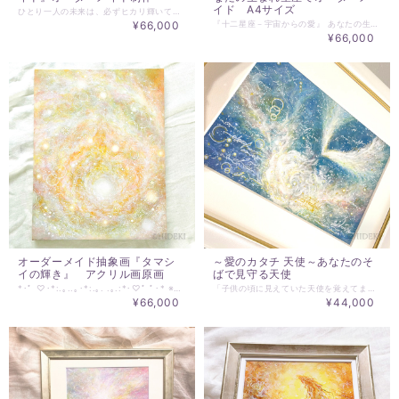
イド A4サイズ
ひとり一人の未来は、必ずヒカリ輝いています。 『ヒカリのガイド』は、あなたの未来、 可能性に満ちた未来の光をカタチにする作品です。 人には、それぞれの光に満ちた未来があると思います。 今のエネルギーの状態から、心の目指す未来の光へ！ エネルギーを具現化することで現実化へ加速します。 『ヒカリのガイド』は、人の未来への道しるべになる可能性を持っています。 ヒカリの輝きは、人それぞれに違うもの あなたのヒカリを大切にしてください 『ヒカリのガイド』にナビゲートされることで、 心が望む自分の未来のヒカリに近づいていきます。 『ヒカリのガイド』は、 ご依頼される方の未来のヒカリを ヒカリのアートとして制作いたします。 人の多数集まる、会社などの場では、 『ヒカリのガイド』を関係者の皆様が目にする場所に設置することで それぞれの方が会社の未来の光に意識を向けるようになります。 ビジョンの現実化が加速します。 『ヒカリのガイド』は、 あなたの心にヒカリのエネルギーを照らし続け、 心の満足する方向へナビゲートするアートです。 『ヒカリのガイド』に心を開いて感じることを大切にしてください。 何となく、ボーっと感じることを大切にしてください。 必要と感じる現実的な努力をすることで、 ビジョンが現実化していくことでしょう。 その先に、心の望む未来が現実化していきます。 ☆サイズと価格は、次のようになります。 ※ 15×15cm パステル画 14,300円 額装含む https://www.malu.jp/items/18076481 ※220×273ｍｍ アクリル水彩画 66,000円 マット付額装・送料含む https://www.malu.jp/items/18076636 ☆ご注文時にお伝えいただきたいこと ・お名前または、会社名 ・個人的な夢や希望としてのビジョン、 ・会社としてのビジョン、 なければ「幸せになりたい！」この一言でも構いません。
¥66,000
『十二星座－宇宙からの愛』 あなたの生まれ星座は、何座ですか？ お名前と生まれ星座をお知らせください。 生まれ星座からの愛をカタチにします。 『十二星座－宇宙からの愛』シリーズは、一年を通して、宇宙から注がれる愛を一般的に使われている、「～座生まれ」の黄道十二宮に分類にして、そのエネルギーをカタチにしたアートです。星の位置を意識することは、人とのエネルギー的な共振を深めるきっかけになります。人が生まれるには、多大な愛が必要です。星の位置も、星からの愛も影響します。そして、人は生まれてからも愛なしでは生きられません。『十二星座－宇宙からの愛』は、宇宙からの愛のヒカリの一部をカタチにしたものとなります。星の位置、宇宙への意識を持つことエネルギーとしての共振が起き、その人の生きる意識場は広く深く、愛に満ちた生となることでしょう。 わたしたちが人として誕生した時空間には、必ず優位となる宇宙の愛の流れが関係します。縁の深いエネルギーと言えるかもしれません。それが、本来「～座生まれ」として言われていることの意味としては近いのではないでしょうか。 『十二星座－宇宙からの愛』シリーズは、愛の存在である、あなたへの宇宙からのギフトです。 同じ星座生まれの方でも、色・カタチは様々になります。 HIDEKIの感性で星座からあなたへの愛の光を受け取りカタチにします。 あなただけのオリジナル作品となります。 このページに使用している画像は、獅子座生まれの方へのサンプルとなります。 この作品をご希望の方は、ご購入いただけます。 ご連絡ください。 購入にあたってのお願い ☆お名前と生まれ星座をお知らせください。 ☆受注制作となります。キャンセルはできません。 ☆ご依頼をお受けして、約２～3週間で発送させていただきます。 ☆ご連絡用のメールアドレスは、＠essentialart.infoのドメイン指定解除をお願いします。 ☆作品サイズは、A4（297×210mm） マット付額装での価格となっております。（額は、太子額 378×288mm）
¥66,000
オーダーメイド抽象画『タマシ
～愛のカタチ 天使～あなたのそ
イの輝き』 アクリル画原画
ばで見守る天使
*･゜♡･*:.｡..｡･*:.｡. .｡.:*･♡゜ﾟ･* ※対象とされる方のご氏名をご連絡ください※ *･゜♡･*:.｡..｡･*:.｡. .｡.:*･♡゜ﾟ･* この絵は、対象とする方の『タマシイ』の輝きを増すように エネルギーサポートを意図して制作しているものです。 『タマシイ』の絵のエネルギーを自身に取り込むことで、 タマシイのヒカリがより豊かな輝きとなっていく、 と意図して、ご依頼者様のために描かせていただきます。 抽象的な絵画なのですが、 その作品に共通して言えるのは、 ヒカリが宇宙空間の様な中で光輝くような作品に仕上っていきます。 （掲載額装写真のような感じ） この作品のエネルギーに意識を合わせることで その人にとってもこの世界で最も重要なことが明確化される方向になり、 より豊かな生を送れるよう描かせていただきます。 ☆原画サイズ：220ｍｍ×273ｍｍ 額サイズ：約330ｍｍ×425ｍｍ 太子額 ☆前面は、軽量、安全性を考慮したアクリルガラスです。 ☆原画作品です。 ☆この作品は、PCモニター、スマホ画面上での色の再現性が非常に困難です。多少の違いがあることをご理解の上ご注文ください。
「子供の頃に見えていた天使を覚えてますか！？」 実は、かなりの人が天使の存在に気がついています。 見たことない人、その存在を感じたことがない人にとって、 天使は、物語の中の話で妄想だと思うかもしれません。 でも、天使が見えたら素敵だと思いませんか？ 私たち一人一人には、いつも見守ってくれる存在があります。 ある人は天使と言い、ある人は守護霊というかもしれません。 それぞれの人の思い込みの世界は、大切な世界です。 思い込みの世界で人は生きています。 量子の世界では、非物質となるのは、人が量子を意識していないとき、 と言われるように、存在すると思えたとき、それは存在します。 わたしたちの目には見えなくても、 見守ってくれている存在は、愛に溢れています。 ある時は勇気づけ、ある時は共に歓び、 わたしたちに愛を注ぎ続けてくれています。 あなたをいつも見守ってくれる存在がいます。 わたしたちはその存在を天使と呼んだりしています。 うれしいときも、悲しいときもどんな時でもいつもあなたを見守り、 ともによろこび、励ましたりしてくれています。 Angel Bless You. 天使がそっとささやきます。 絵サイズ：SM（227mm×158mm） 価格は、額代・送料込みとなります。 ※お申し込みの際、お名前と生年月日をお知らせください。 ※絵には、天使の翼が必ず描かれます。 それ以外は、HIDEKIを通してお任せで描かれます。 どんな天使が姿を見せてくれるのか、 楽しみにしていてください。 あなたにとって最も必要な愛のカタチが、天使となって現れます。 ※お届けは、ご入金確認後、１ヶ月を目安とさせていただきます。キャンセルは、できませんことを了解の上、ご注文ください。 ※ご入金後のキャンセルはいたしかねますので、 了解の上、ご注文願います。
¥66,000
¥44,000