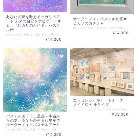
あなたの夢を叶えるヒカリのア
オーダーメイドパステル絵画☆
ート 未来の自分をナビゲートす
ヒカリのカタチ☆
る、『ヒカリのガイド』パステ
自分へのご褒美、大切な人への贈り物として パステル絵画をオーダーメイドで描きます。 お名前とイメージの言葉を一つだけお知らせください。 ☆ヒカリのカタチ☆ わたしたちの周りは、 愛のヒカリが、常に降り注がれています。 その愛になかなか気づくことができません。 愛のヒカリが、常にわたしたちに降り注がれていることを 気づけるきっかけになれば、、、 愛のヒカリをカタチにします。 絵画があることで生活に豊かさがもたらされます。 生活空間にもっと豊かさを広げましょう。 きっとお役に立てると思います。 どなたに向けて描かせていただくのか、 対象とする方のお名前とイメージのワードを一つだけお知らせください。 例）愛、祝い、応援、感謝、ありがとう、ピンク、グリーンなど。 絵のサイズは、15ｃｍ×15ｃｍ 額付きです。 ※在庫により、縁色は白で変更在りませんが、 仕様に変更があります。 レターパックでお届けします。 ※ 20cm角でも承っております ↓ ↓ ↓ ↓ ↓ ↓ ↓ ↓ https://www.malu.jp/items/25566155 購入にあたってのお願い ☆受注制作となります。キャンセルはできません。 ☆ご依頼をお受けして、約２週間で発送させていただきます。 ☆ご連絡用のメールアドレスは、＠essentialart.infoのドメイン指定解除をお願いします。
ル画
¥14,300
ひとり一人の未来は、必ずヒカリ輝いています。 『ヒカリのガイド』はあなたの夢を叶えるヒカリのカタチ。 未来の自分をナビゲートして、夢の現実化を加速します。 ビジョンを持たなくても人生で迷子になることはありません。 誰もが持つ輝く未来を、 『ヒカリのガイド』にナビゲートされることで、 心が望む自分の未来のヒカリに近づいていきます。 『ヒカリのガイド』は、 ご依頼される方の未来のヒカリを ヒカリのアートとして制作いたします。 未来のヒカリは、 人それぞれに個性のある美しい可能性のヒカリです。 未来のヒカリに優劣などありません。 個人的な夢や希望としてのビジョン、 会社としてのビジョン、 未来のビジョンをお伝えください。 なければ「幸せになりたい！」この一言でも構いません。 今のご自分をお伝えいただくこと、 そのことが、制作には大きな力となります。 作成された『ヒカリのガイド』をいつも意識することで ビジョンの現実化が加速していきます。 その現実化への過程は、心の満足への橋渡しとなるものです。 人の多数集まる、会社などの場では、 『ヒカリのガイド』を関係者の皆様が目にする場所に設置することで それぞれの方が会社のビジョンに意識を向けるようになります。 ビジョンの現実化が加速します。 『ヒカリのガイド』は、 あなたの心にヒカリのエネルギーを照らし続け、 心の満足する方向へナビゲートするアートです。 『ヒカリのガイド』に心を開いて感じることを大切にしてください。 何となく、ボーっと感じることを大切にしてください。 必要と感じる現実的な努力をすることで、 ビジョンが現実化していくことでしょう。 その先に、心の望む未来が現実化していきます。 ☆サイズと価格は、次のようになります。 ※ 15×15cm パステル画 14,300円 額装含む ※ 20× 20cm パステル画 33,300円 額装含む ※在庫により、縁色は白で変更在りませんが、 仕様に変更があります。 ☆ご注文時にお伝えいただきたいこと ・お名前または、会社名 ・個人的な夢や希望としてのビジョン、 ・会社としてのビジョン、 なければ「幸せになりたい！」この一言でも構いません。
¥14,300
エッセンシャルアートオーダー
メイド絵画 小サイズ
エッセンシャルアートオーダーメイド絵画を 小サイズで受付を開始いたしました。 ご依頼する方に合わせて一から制作するあなただけのオーダーメイド絵画です。 制作サイズは、3種類。 いずれかのサイズで縦横のご指定をお願いいたします。 マット付額装をしてお届けいたします。 額の外寸は額にもよりますが、2～5㎝大きくなります）。 発送までは、約一カ月を目安でお待ち願います。 ※HIDEKIの制作については、細かな指定での対応は行っておりません。 基本的には、HIDEKIにお任せいただける方のみお申込みください。 ☆☆☆☆☆☆☆☆☆☆☆☆☆☆☆☆☆☆☆☆ ※ご依頼時にお伝えいただきたいこと※ ☆☆☆☆☆☆☆☆☆☆☆☆☆☆☆☆☆☆☆☆ ・オプションで雄々しさ設定でご注文のあと 備考欄にて ・縦か横の指定 ・対象者のお名前 ・墨orカラー ・ご希望の属性（ヒーリング、龍神、天使、神性） 必須項目ではありませんが、 ・キーワード ・設置場所、意図－玄関に飾る、寝室に飾る、居間に飾る、企業様の玄関ホール、会議室、サロンなど ＊属性に関わらず、HIDEKIにお任せで作品の制作をご希望であれば、 【墨】か【カラー】のどちらかだけでも構いません。 必要なチューニングして制作させていただきます。 ☆☆☆☆☆☆☆☆☆☆☆☆☆☆☆☆☆☆☆☆ ＊作品属性についてーHIDEKIの作品には、大きく分けて墨とカラーがあり、作品からの印象から癒し（ヒーリング）、龍神、天使、神性と分けることができます。総称して、ヒーリングアート、スピリチュアルアートなどいろいろ呼び方はありますが、本質的なヒカリのカタチと言える、精妙かつ多様、多層的なエネルギーの表現であることから、エッセンシャルアートとしています。 ※HIDEKI’S ART ARCHIVEでは、 https://www.essentialart.info/category/hideki-art-archive/ 過去の作品を収録しておりますので、作品タイプのご参考にしていただくことができます。 ＊ご連絡は、◎▽◇＠essentialart.infoでメールを送信させていただきますので、ご登録ご連絡メールアドレスでの＠essentialart.infoのドメイン指定解除をお願いします。－ドメインとは、＠以降の部分を指します。－各携帯会社のドメイン指定解除方法は、各社異なりますのでご契約の各携帯会社でお問い合わせください。 ＊ご入金いただいた時点で、キャンセルはできません。また、納入作品へのクレームは一切受け付けられませんことをご理解願います。
¥33,000
パステル画『十二星座－宇宙か
らの愛』あなたの生まれ星座で
オーダーメイドパステルアート
パステル画『十二星座－宇宙からの愛』 あなたの生まれ星座は、何座ですか？ お名前と生まれ星座をお知らせください。 生まれ星座からの愛をパステルアートでカタチにします。 『十二星座－宇宙からの愛』シリーズは、一年を通して、宇宙から注がれる愛を一般的に使われている、「～座生まれ」の黄道十二宮に分類にして、そのエネルギーをカタチにしたアートです。星の位置を意識することは、人とのエネルギー的な共振を深めるきっかけになります。人が生まれるには、多大な愛が必要です。星の位置も、星からの愛も影響します。そして、人は生まれてからも愛なしでは生きられません。『十二星座－宇宙からの愛』は、宇宙からの愛のヒカリの一部をカタチにしたものとなります。星の位置、宇宙への意識を持つことエネルギーとしての共振が起き、その人の生きる意識場は広く深く、愛に満ちた生となることでしょう。 わたしたちが人として誕生した時空間には、必ず優位となる宇宙の愛の流れが関係します。縁の深いエネルギーと言えるかもしれません。それが、本来「～座生まれ」として言われていることの意味としては近いのではないでしょうか。 『十二星座－宇宙からの愛』シリーズは、愛の存在である、あなたへの宇宙からのギフトです。 同じ星座生まれの方でも、色・カタチは様々になります。 HIDEKIの感性で星座からあなたへの愛の光を受け取りカタチにします。 あなただけのオリジナル作品となります。 絵のサイズは、15ｃｍ×15ｃｍ 額付きです。 ※在庫により、縁色は白で変更在りませんが、 仕様に変更があります。 レターパックでお届けします。 ※20ｃｍ角でも承っております ↓ ↓ ↓ ↓ ↓ https://www.malu.jp/items/25571830 購入にあたってのお願い ☆受注制作となります。キャンセルはできません。 ☆ご依頼をお受けして、約２週間で発送させていただきます。 ☆ご連絡用のメールアドレスは、＠essentialart.infoのドメイン指定解除をお願いします。
¥14,300