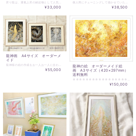
昇り龍は、運氣上昇の縁起物として人気があります。 縦長の色紙に描くことで、龍神様の上昇の氣が集約され、 手元に置かれる方の心支えとなることと思います。 この作品は、ご注文をいただいてから描き上げる、 ご依頼者様のためだけの一点ものとしての作品となります。 ☆サイズ：３６３×７５mm ☆額：１２０×４５０××２０ｍｍ ～～～～～～～～～～～～～～ ご注文時にお知らせください ～～～～～～～～～～～～～～ ☆対象とする方のお名前 ☆龍神様の色 黄 青 赤 虹 のいずれか ※お届けは、制作・発送まで1～2週間 ☆☆☆☆☆☆☆☆☆☆☆☆ 各色の龍神様の意味合い ☆☆☆☆☆☆☆☆☆☆☆☆ ・赤の龍神様 恋愛運全般の運氣向上 ・黄の龍神様 金運、財運の運氣向上 ・青の龍神様 仕事運の運氣向上 ・虹の龍神様 運氣全般の向上
個人用にチューニングして描かせていただきます。 ※サンプル画像が沢山ありますが、2021年月刊ムーでご紹介いただき2カ月間で約40点を描かせていただいた時の作品の一部です。 ・赤の龍神様 恋愛運全般の運氣向上 ・黄の龍神様 金運、財運の運氣向上 ・青の龍神様 仕事運の運氣向上 ・虹の龍神様 運氣全般の向上 絵サイズ：227×158mm 額サイズ：320×260mm ※額は、前面アクリルガラス、マット付、壁掛け仕様 ※ご希望の龍神様のお色、対象とする方のお名前、生年月日をお知らせください。
¥33,000
¥38,500
龍神画 A4サイズ オーダーメ
イド
龍神様の絵の作成をお一人お一人に合わせて行います。 龍神護符と同じような状態で描かせていただく龍神画です。 絵師：清龍 黒龍と白龍の違いについては https://www.soraumi.info/archives/2049 をご覧ください。 見本の写真は、一点限り。 ご希望の方は、その旨をお伝えください。 ～～～～～～～～～～～～～～～ オーダーでの龍神画ご依頼方法 ～～～～～～～～～～～～～～～ 白龍or黒龍or金龍、向きをオプションからお選びください。 １．上昇 ２．降臨 ３．円 ４．お任せ ☆～☆～☆～☆～☆～ お届けについて ☆～☆～☆～☆～☆～ ・発送は、お支払い後、約3週間となります。 ご注文完了後、目安の日数をお知らせいたします。 お急ぎの場合、可能な限り応えいたします。 ・龍神画のサイズは、A4 297×210ｍｍ ・太子額 378×288ｍｍ 額装（マット付）でお届けいたします。 見本写真のように、白木を基本といたします。 ・お届けは、送料無料です。
龍神の絵 オーダーメイド絵
¥55,000
画 A3サイズ（420×297mm）
送料無料
☆☆☆☆☆☆☆☆☆☆☆☆☆☆☆☆☆☆☆☆ 龍神様の絵のご注文専用のページです！ ☆☆☆☆☆☆☆☆☆☆☆☆☆☆☆☆☆☆☆☆ ご依頼する方に合わせて一から制作するあなただけの龍神の絵のオーダーメイド絵画です。 制作サイズは、A3サイズ（420×297mm）。 マット付額装をしてお届けいたします。 額は、大衣サイズ（マット509×394mm、外寸は額にもよりますが、2～5㎝大きくなります）。 ※A３より大きな作品をご希望の方は、お問い合わせください。 発送までは、ご依頼状況により違いますが、通常、約一カ月を目安でお待ち願います。 それ以上の納期の必要な場合は、ご連絡させていただきます。 ☆☆☆☆☆☆☆☆☆☆☆☆☆☆☆☆☆☆☆☆ ※ご依頼時にお伝えいただきたいこと※ ☆☆☆☆☆☆☆☆☆☆☆☆☆☆☆☆☆☆☆☆ ・ご依頼者のお名前（プレゼントの場合は、対象となる方のお名前） ・タイトル（なくても構いません） ・ベースとなる色味（必ず一致するというものではありません、また、色味の指定なくお任せでも可能です） ・ご依頼動機を伺えるとうれしいです！ ・HIDEKIの作品から「この作品に近いもの」というご依頼でもお受けいたしております。 制作は、以上の情報より作成いたします。 絵の細かな指定は、受け付けておりません。 必要なチューニングを行い制作させていただきます。 ☆☆☆☆☆☆☆☆☆☆☆☆☆☆☆☆☆☆☆☆ ※HIDEKI’S ART GALLERYにて https://www.essentialart.info/hideki-healing-art-gallery/ 過去の作品を収録しておりますので、作品タイプのご参考にしていただくことができます。 ＊ご連絡は、◎▽◇＠essentialart.infoでメールを送信させていただきますので、ご登録ご連絡メールアドレスでの＠essentialart.infoのドメイン指定解除をお願いします。－ドメインとは、＠以降の部分を指します。－各携帯会社のドメイン指定解除方法は、各社異なりますのでご契約の各携帯会社でお問い合わせください。 ＊ご入金いただいた時点で、キャンセルはできません。また、納入作品へのクレームは一切受け付けられませんことをご理解願います。
¥150,000