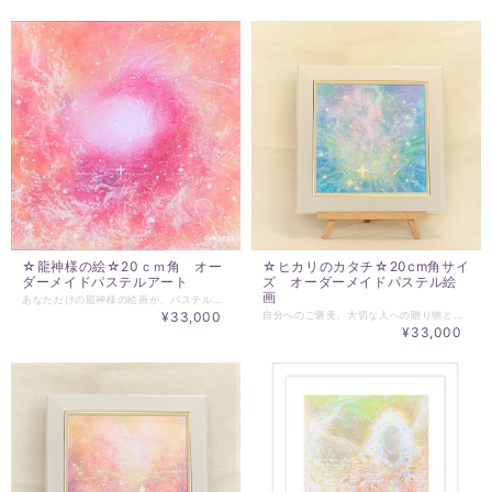
☆龍神様の絵☆20ｃｍ角 オー
☆ヒカリのカタチ☆20cm角サイ
ダーメイドパステルアート
ズ オーダーメイドパステル絵
画
あなただけの龍神様の絵画が、パステルアートで誕生します。 ☆～～～～～～ 「受注制作」 ～～～～～～☆ どなたに向けて描かせていただくのか、 対象とする方のお名前とご希望の龍神様の色をお知らせください。 白でご希望の場合、印象としての色をお知らせください。 見本写真を参考に「○○番目の何色の龍神」とご指定いただくことも可能です。（全く同じというわけにはいきませんが、近いものを制作いたします。 制作、発送まで約２週間を目処にお待ちください。 ☆額：262×262mm 絵：20ｃｍ×20ｃｍ ☆額は、在庫により、縁色は白で変更在りませんが、 仕様に変更があります。 ☆「受注制作」 のため、１点限りの作品です。 ☆パステル作品は、PCモニター、スマホ画面上での色の再現性が非常に困難です。ご注文完了は、ご理解の上お願いいたします。 ☆パステルを使った作品ですので、紫外線が当たることで変色の可能性があります。直射日光は必ず避けてください。パステル定着剤を塗布しておりますが、描画面に触れることは避けてください。 ☆送料は、無料です。 ※購入にあたってのお願い ・受注制作となります。キャンセルはできません。 ・ご依頼をお受けして、約２週間で発送させていただきます。 ・ご連絡用のメールアドレスは、＠essentialart.infoのドメイン指定解除をお願いします。
¥33,000
自分へのご褒美、大切な人への贈り物として パステル絵画を「受注制作」いたします。 お名前とイメージの言葉を一つだけお知らせください。 ☆ヒカリのカタチ☆ わたしたちの周りは、 愛のヒカリが、常に降り注がれています。 その愛になかなか気づくことができません。 愛のヒカリが、常にわたしたちに降り注がれていることを 気づけるきっかけになれば、、、 そんな思いで、あなたにとっての 愛のヒカリをカタチにします。 絵画があることで生活に豊かさがもたらされます。 生活空間にもっと豊かさを広げましょう。 きっとお役に立てると思います。 ～～～～～～～～ ☆ご注文に際して ～～～～～～～～ どなたに向けて描かせていただくのか、 対象とする方のお名前とイメージのワードを一つだけお知らせください。 例）愛、祝い、応援、感謝、ありがとう、ピンク、グリーンなど。 ☆額：262×262mm 絵：20ｃｍ×20ｃｍ ※在庫により、縁色は白で変更在りませんが、 仕様に変更があります。 ☆メッセージ付きでお送りいたします。 ※一回り小さい15cm角でご依頼の場合は https://www.malu.jp/items/6067367 ☆送料は、無料です。 ※購入にあたってのお願い ・受注制作となります。キャンセルはできません。 ・ご依頼をお受けして、約２週間で発送させていただきます。 ・ご連絡用のメールアドレスは、＠essentialart.infoのドメイン指定解除をお願いします。
¥33,000