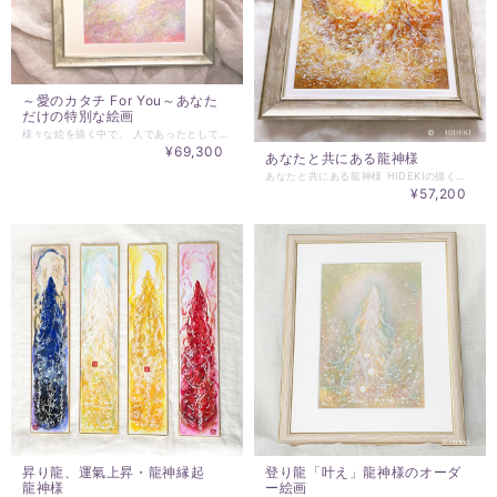
～愛のカタチ For You～あなた
だけの特別な絵画
様々な絵を描く中で、 人であったとしても、 人の目には見えない存在のサポートのように パワフルで愛に満ち満ちた、 本質（タマシイ）の成長をサポートができることが可能だと知りました。 （人を通すことでエネルギーは、人の都合という、 ヒカリ次元のエネルギーとは、違うものになってしまうことがほとんどなのです） タマシイの成長のサポートとしての絵が、「愛のカタチ For You」です。 あなたの奥底では、何を望み、どこへ行こうとしているのか？ あなたの本質（タマシイ）へアクセスして、 現状でのタマシイのエネルギー的な系を再編成し、 これから選択するであろうエネルギーの系をクリアーにすることで、 あなたのタマシイが望むエネルギーの系を愛のカタチの絵画として現わします。 人の世界では、様々なエネルギーの奪い合いや刷り込み、 自分の選択ではない方向に引っ張られてしまうことが多々あります。 本来の自分、タマシイの選択を他とのエネルギーの干渉から、 遠ざけるには、強力な意志の力が必要となります。 自分であろうと意志する方には、 「愛のカタチ For You」は、大きなサポートになります。 このエネルギーの変換作業は、誰にもできるものではなく、 HIDEKIだからこそできる、 人を通した壮大なエネルギーの変換作業です。 描かれた絵のエネルギーに、自身をフォーカスすることにより、 タマシイの選択へと導かれていきます。 自身との対話は、神との対話に等しいものです。 Love For You. 大切なあなたへ 素晴らしいあなたという宇宙を具現化するお手伝いをいたします。 絵サイズ：270mm×220mm 額：太子額 (作品に合う額縁色） 価格は、額代込みとなります。 ※お申し込みの際、お名前と生年月日をお知らせください。 ※このアートは、ご依頼者の顕在意識での都合の一切ない状態で描かせていただきます。 よって、こんな絵、色、形などのご希望を伺うことはできません。 全て、HIDEKIを通したお任せで描かせていただき、 描かれた絵画へのクレームは、一切受け付けられませんことをご了解の上ご注文ください。 ※お届けは、ご入金確認後、１ヶ月を目安とさせていただきます。 ※ご入金後の、キャンセルはいたしかねますので、 了解の上、ご注文願います。
¥69,300
あなたと共にある龍神様
あなたと共にある龍神様 HIDEKIの描くヒカリの龍神様、あなただけの龍神様となって顕れます。 「龍神様のエネルギーと共に在りたい！」 このように観じられる方が随分と多くなっているような気がしています。 パステルアートの龍神様とは違う、優しさと強さが感じられると思いますよ。 ☆☆☆☆☆☆☆☆☆☆☆ ※ご購入にあたって※ ☆☆☆☆☆☆☆☆☆☆☆ ☆受注制作となります。キャンセルはできません。 ☆ご依頼をお受けして、約２～3週間で制作・発送させていただきます。 ☆ご連絡用のメールアドレスは、＠essentialart.infoのドメイン指定解除をお願いします。 ☆原画サイズ：227×227mm 額：内寸250ｍｍ角 ☆☆☆☆☆☆☆☆☆☆☆☆☆☆☆☆☆☆☆☆ ※ご依頼時にお伝えいただきたいこと※ ☆☆☆☆☆☆☆☆☆☆☆☆☆☆☆☆☆☆☆☆ ・ご依頼者のお名前（プレゼントの場合は、対象となる方のお名前） ・ベースとなる色味（必ず一致するというものではありません、また、色味の指定なくお任せでも可能です） ・ご依頼動機を伺えるとうれしいです！ 制作は、以上の情報より作成いたします。 絵の細かな指定は、受け付けておりません。 必要なチューニングを行い制作させていただきます。
¥57,200
昇り龍、運氣上昇・龍神縁起
登り龍「叶え」龍神様のオーダ
龍神様
ー絵画