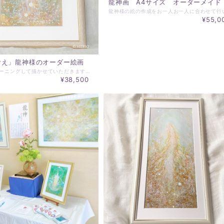
龍神画 A4サイズ オーダーメイド
¥55,0
叶え」龍神様のオーダー絵画
個人用にチューニングして描かせていただきます。 ※サンプル画像が沢山ありますが、2021年月刊ムーでご紹介いただき2カ月間で約40点を描かせていただいた時の作品の一部です。 ・赤の龍神様 恋愛運全般の運氣向上 ・黄の龍神様 金運、財運の運氣向上 ・青の龍神様 仕事運の運氣向上 ・虹の龍神様 運氣全般の向上 絵サイズ：227×158mm 額サイズ：320×260mm ※額は、前面アクリルガラス、マット付、壁掛け仕様 ※ご希望の龍神様のお色、対象とする方のお名前、生年月日をお知らせください。
¥38,500