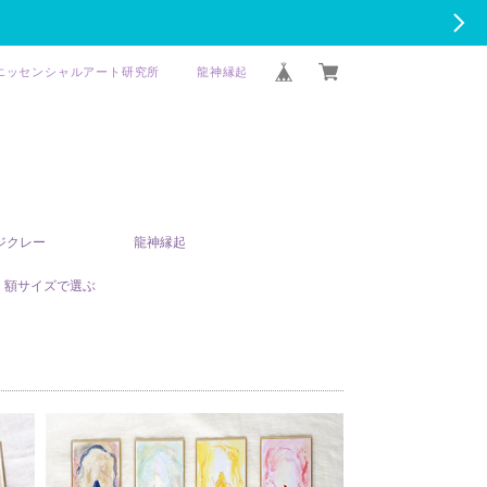
エッセンシャルアート研究所
龍神縁起
T ジクレー
龍神縁起
額サイズで選ぶ