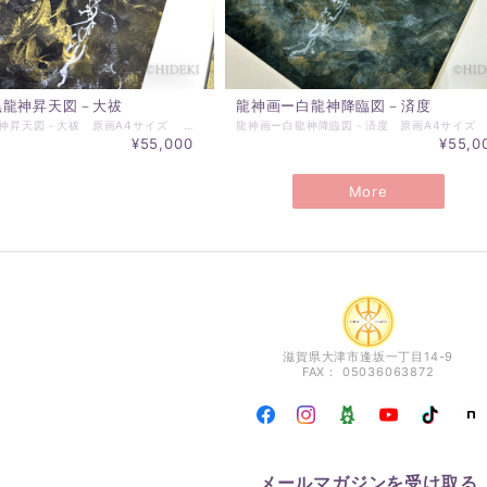
黒龍神昇天図－大祓
龍神画ー白龍神降臨図－済度
龍神画ー黒龍神昇天図－大祓 原画A4サイズ ☆～☆～☆～☆～☆～ お届けについて ☆～☆～☆～☆～☆～ ・発送は、お支払い後、約10日前後となります。 額の在庫があれば、1週間以内に発送いたします。 ご注文完了後、目安の日数をお知らせいたします。 お急ぎの場合、可能な限り応えいたします。 ・写真の額装でお届けいたします。 ・原画サイズは、A4 297×210ｍｍ ・一点もの、原画です ・太子額 378×288ｍｍ 額装（マット付）でお届けいたします。 ・お届けは、送料無料です。
¥55,000
¥55,0
More
滋賀県大津市逢坂一丁目14-9
FAX： 05036063872
メールマガジンを受け取る