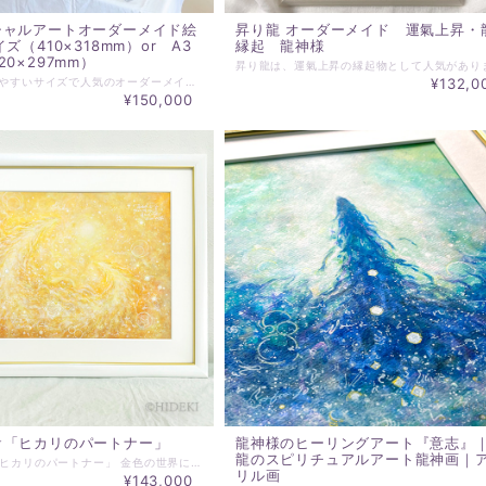
シャルアートオーダーメイド絵
昇り龍 オーダーメイド 運氣上昇・
ズ（410×318mm）or A3
縁起 龍神様
0×297mm）
ご家庭に飾りやすいサイズで人気のオーダーメイド絵画の受付を開始いたしました。 ご依頼する方に合わせて一から制作するあなただけのオーダーメイド絵画です。 制作サイズは、F6サイズ縦描き（410×318mm）or A3サイズ横描き（420×297mm）。 いずれかご指定下さい。 マット付額装をしてお届けいたします。 額は、大衣サイズ（マット509×394mm、外寸は額にもよりますが、2～5㎝大きくなります）。 絵にベストな前面アクリル額でご用意させていただきます。 発送までは、約一カ月を目安でお待ち願います。 ☆☆☆☆☆☆☆☆☆☆☆☆☆☆☆☆☆☆☆☆ ※ご依頼時にお伝えいただきたいこと※ ☆☆☆☆☆☆☆☆☆☆☆☆☆☆☆☆☆☆☆☆ ・F6サイズ縦描き（410×318mm）or A3サイズ横描き（420×297mm） ・対象者のお名前 ・墨orカラー ・ご希望の属性（ヒーリング、龍神、天使、神性） 必須項目ではありませんが、 ・キーワード ・設置場所、意図－玄関に飾る、寝室に飾る、居間に飾る、企業様の玄関ホール、会議室、サロンなど ＊属性に関わらず、HIDEKIにお任せで作品の制作をご希望であれば、 【墨】か【カラー】のどちらかだけでも構いません。 必要なチューニングして制作させていただきます。 ☆☆☆☆☆☆☆☆☆☆☆☆☆☆☆☆☆☆☆☆ ＊作品属性についてーHIDEKIの作品には、大きく分けて墨とカラーがあり、作品からの印象から癒し（ヒーリング）、龍神、天使、神性と分けることができます。総称して、ヒーリングアート、スピリチュアルアートなどいろいろ呼び方はありますが、本質的なヒカリのカタチと言える、精妙かつ多様、多層的なエネルギーの表現であることから、エッセンシャルアートとしています。 ※HIDEKI’S ART ARCHIVEでは、 https://www.essentialart.info/category/hideki-art-archive/ 過去の作品を収録しておりますので、作品タイプのご参考にしていただくことができます。 ＊ご連絡は、◎▽◇＠essentialart.infoでメールを送信させていただきますので、ご登録ご連絡メールアドレスでの＠essentialart.infoのドメイン指定解除をお願いします。－ドメインとは、＠以降の部分を指します。－各携帯会社のドメイン指定解除方法は、各社異なりますのでご契約の各携帯会社でお問い合わせください。 ＊ご入金いただいた時点で、キャンセルはできません。また、納入作品へのクレームは一切受け付けられませんことをご理解願います。
¥132,0
¥150,000
☆「ヒカリのパートナー」
龍神様のヒーリングアート『意志』
龍のスピリチュアルアート龍神画｜
龍神の絵☆「ヒカリのパートナー」 金色の世界に、 ひとすじの光がゆっくりと巡りはじめる。 その軌跡に寄り添うように現れる龍神は、 炎でも風でもなく、 “あなたの光を支える存在”として 静かに息づいている。 散りばめられた白い粒子は、 龍が運ぶ祝福の欠片であり、 触れた者の心に やわらかな勇気を落としていく。 渦を描く光の紋様は、 過去と未来を結ぶ見えない道。 その中心で龍神は、 あなたの願いをそっと抱き、 ともに歩むための力を与えてくれる。 光はひとりでは巡らない。 いつも、そばで支える存在がいる。 *･゜♡･*:.｡..｡･*:.｡. .｡.:*･♡゜ﾟ･* ~~~~~~~~~~~~~~~~~~~~~~~~~~~~~~~~~ ＊アクリル絵画 原画 ＊絵サイズ：420×297mm ＊額は、当ショップ選定水彩画額となります。 ＊表示価格は、マット、額込の価格です。 ＊実際にお届けする作品とPC、スマホ画面では 若干の色違いが発生することがあります。 了解の上、ご注文ください。 ＊その他ご不明な点がございましたら、購入前にお問合わせください。 ＊発送は通常7日以内（土日祝日を除く）に対応させて頂いております。 お届け日時等にご指定がある場合は、購入時に備考欄へご記入ください。
リル画
¥143,000