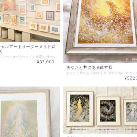
シャルアートオーダーメイド絵
ズ
エッセンシャルアートオーダーメイド絵画を 小サイズで受付を開始いたしました。 ご依頼する方に合わせて一から制作するあなただけのオーダーメイド絵画です。 制作サイズは、3種類。 いずれかのサイズで縦横のご指定をお願いいたします。 マット付額装をしてお届けいたします。 額の外寸は額にもよりますが、2～5㎝大きくなります）。 発送までは、約一カ月を目安でお待ち願います。 ※HIDEKIの制作については、細かな指定での対応は行っておりません。 基本的には、HIDEKIにお任せいただける方のみお申込みください。 ☆☆☆☆☆☆☆☆☆☆☆☆☆☆☆☆☆☆☆☆ ※ご依頼時にお伝えいただきたいこと※ ☆☆☆☆☆☆☆☆☆☆☆☆☆☆☆☆☆☆☆☆ ・オプションで雄々しさ設定でご注文のあと 備考欄にて ・縦か横の指定 ・対象者のお名前 ・墨orカラー ・ご希望の属性（ヒーリング、龍神、天使、神性） 必須項目ではありませんが、 ・キーワード ・設置場所、意図－玄関に飾る、寝室に飾る、居間に飾る、企業様の玄関ホール、会議室、サロンなど ＊属性に関わらず、HIDEKIにお任せで作品の制作をご希望であれば、 【墨】か【カラー】のどちらかだけでも構いません。 必要なチューニングして制作させていただきます。 ☆☆☆☆☆☆☆☆☆☆☆☆☆☆☆☆☆☆☆☆ ＊作品属性についてーHIDEKIの作品には、大きく分けて墨とカラーがあり、作品からの印象から癒し（ヒーリング）、龍神、天使、神性と分けることができます。総称して、ヒーリングアート、スピリチュアルアートなどいろいろ呼び方はありますが、本質的なヒカリのカタチと言える、精妙かつ多様、多層的なエネルギーの表現であることから、エッセンシャルアートとしています。 ※HIDEKI’S ART ARCHIVEでは、 https://www.essentialart.info/category/hideki-art-archive/ 過去の作品を収録しておりますので、作品タイプのご参考にしていただくことができます。 ＊ご連絡は、◎▽◇＠essentialart.infoでメールを送信させていただきますので、ご登録ご連絡メールアドレスでの＠essentialart.infoのドメイン指定解除をお願いします。－ドメインとは、＠以降の部分を指します。－各携帯会社のドメイン指定解除方法は、各社異なりますのでご契約の各携帯会社でお問い合わせください。 ＊ご入金いただいた時点で、キャンセルはできません。また、納入作品へのクレームは一切受け付けられませんことをご理解願います。
¥33,000
あなたと共にある龍神様
¥57,2