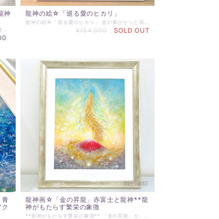
龍神
龍神の絵☆「巡る愛のヒカリ」
龍神の絵☆「巡る愛のヒカリ」 金の風がそっと渦を巻き、 その中心から、ひとすじの光が立ち上がる。 それは龍の息吹。 大地と天を結ぶ“愛の循環”が、 ひとつの姿となって現れた瞬間。 淡い桃色と白の光は、 人の心に宿るやさしさの源であり、 長い時を越えて受け継がれてきた “見えない絆”の記憶を呼び起こす。 円環を描く光の紋様は、 世界を巡り続ける祝福の軌跡。 その中を舞う龍神は、 破壊ではなく再生を司り、 触れた者の魂に 静かな勇気と温かな希望を灯していく。 愛は巡り、 巡るたびに、 ひとは新しい光を受け取る。 *･゜♡･*:.｡..｡･*:.｡. .｡.:*･♡゜ﾟ･* ＊アクリル絵画 原画 ＊絵サイズ：318×410mm ＊額は、油彩額。 ＊実際にお届けする作品とPC、スマホ画面では 若干の色違いが発生することがあります。 了解の上、ご注文ください。 ＊その他ご不明な点がございましたら、購入前にお問合わせください。 ＊発送は通常7日以内（土日祝日を除く）に対応させて頂いております。 お届け日時等にご指定がある場合は、購入時に備考欄へご記入ください。
昇り龍は、運氣上昇の縁起物として人気があります。 この作品は、ご注文をいただいてから描き上げる、 ご依頼者様のためだけの一点ものとしての作品となります。 ☆絵サイズ：220mm×500mm ☆マットサイズ：300mm×600mm（窓抜き 220mm×500mm) ☆額外寸：345mm×645mm（額種によって若干の変更があります） ☆制作・発送まで、３～４週間 額装は、作品によって選定させていただきますが、基本は、白・ベージュ系となります。 ～～～～～～～～～～～～～～ ご注文時にお知らせください ～～～～～～～～～～～～～～ ☆対象とする方のお名前 ☆龍神様の色 黄 青 赤 虹 のいずれか ※お届けは、制作・発送まで1～2週間 ☆☆☆☆☆☆☆☆☆☆☆☆ 各色の龍神様の意味合い ☆☆☆☆☆☆☆☆☆☆☆☆ ・赤の龍神様 恋愛運全般の運氣向上 ・黄の龍神様 金運、財運の運氣向上 ・青の龍神様 仕事運の運氣向上 ・虹の龍神様 運氣全般の向上
¥154,000
SOLD OUT
00
｜青
龍神画☆「金の昇龍」赤富士と龍神**龍
アク
神がもたらす繁栄の象徴
**龍神がもたらす繁栄の象徴** 「金の昇龍」が、深紅の赤富士を背に天へと舞い上がる姿は、見る者の心に希望と力を与えるでしょう。この力強く美しい作品は、あなたの空間に新たなエネルギーをもたらし、神秘的な雰囲気を演出します。 **美しい赤富士と共に** このアートは、龍神と赤富士の組み合わせにより、運気を高め、さらなる成功を引き寄せる象徴となります。龍神と赤富士の強さと勇気が、あなたの日常に明るい光をもたらすことでしょう。 *･゜♡･*:.｡..｡･*:.｡. .｡.:*･♡゜ﾟ･* ~~~~~~~~~~~~~~~~~~~~~~~~~~~~~~~~~ ＊アクリル絵画 原画 ＊絵サイズ：318×410mm ＊額は、当ショップ選定水彩画額となります。 ＊表示価格は、マット、額込の価格です。 ＊実際にお届けする作品とPC、スマホ画面では 若干の色違いが発生することがあります。 了解の上、ご注文ください。 ＊その他ご不明な点がございましたら、購入前にお問合わせください。 ＊発送は通常7日以内（土日祝日を除く）に対応させて頂いております。 お届け日時等にご指定がある場合は、購入時に備考欄へご記入ください。