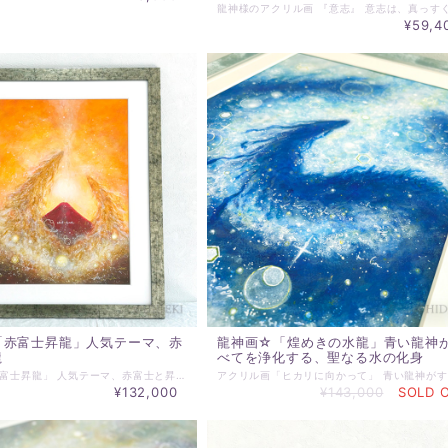
¥59,4
「赤富士昇龍」人気テーマ、赤
龍神画☆「煌めきの水龍」青い龍神
龍
べてを浄化する、聖なる水の化身
龍神画☆「赤富士昇龍」 人気テーマ、赤富士と昇龍。 このテーマでの作品は、多くの方に好まれています。 縁起の良さと天に向かう勢い。 知り合いの風水師も絶賛してくださってます！ ~~~~~~~~~~~~~~~~~~~~~~~~~~~~~~~~~ ＊アクリル絵画 原画 ＊絵サイズ：297×420mm ＊額は、当ショップ選定水彩画額となります。 ＊表示価格は、マット、額込の価格です。 ＊実際にお届けする作品とPC、スマホ画面では 若干の色違いが発生することがあります。 了解の上、ご注文ください。 ＊その他ご不明な点がございましたら、購入前にお問合わせください。 ＊発送は通常7日以内（土日祝日を除く）に対応させて頂いております。 お届け日時等にご指定がある場合は、購入時に備考欄へご記入ください。
¥132,000
¥143,000
SOLD 