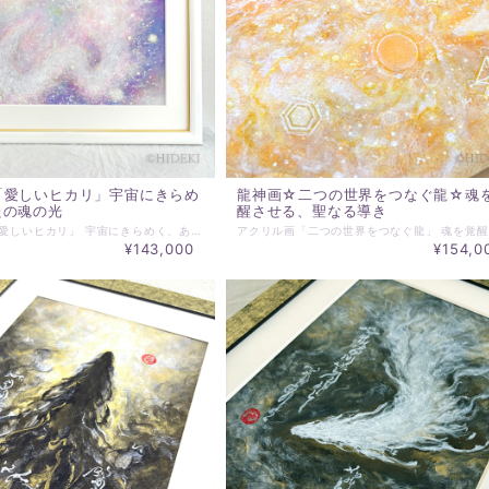
「愛しいヒカリ」宇宙にきらめ
龍神画☆二つの世界をつなぐ龍☆魂
たの魂の光
醒させる、聖なる導き
アクリル画「愛しいヒカリ」 宇宙にきらめく、あなたの魂の光 遥か遠い宇宙の片隅で、 あなたの魂は、ずっと輝き続けてきました。 アクリル画「愛しいヒカリ」は、 そんなあなたの本質、揺るぎない美しさ そして深い愛を映し出す。 ~~~~~~~~~~~~~~~~~~~~~~~~~~~~~~~~~ ＊アクリル絵画 原画 ＊絵サイズ：420×297mm ＊額は、当ショップ選定水彩画額となります。 ＊表示価格は、マット、額込の価格です。 ＊実際にお届けする作品とPC、スマホ画面では 若干の色違いが発生することがあります。 了解の上、ご注文ください。 ＊その他ご不明な点がございましたら、購入前にお問合わせください。 ＊発送は通常7日以内（土日祝日を除く）に対応させて頂いております。 お届け日時等にご指定がある場合は、購入時に備考欄へご記入ください。
¥143,000
¥154,0