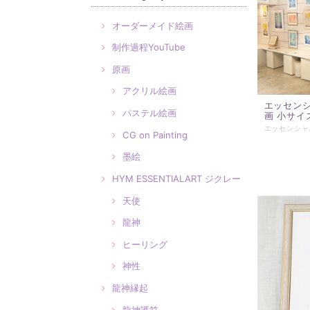
オーダーメイド絵画
制作過程YouTube
原画
アクリル絵画
エッセン
パステル絵画
画 小サイ
CG on Painting
墨絵
HYM ESSENTIALART ジクレー
天使
龍神
ヒーリング
神性
龍神縁起
龍神護符