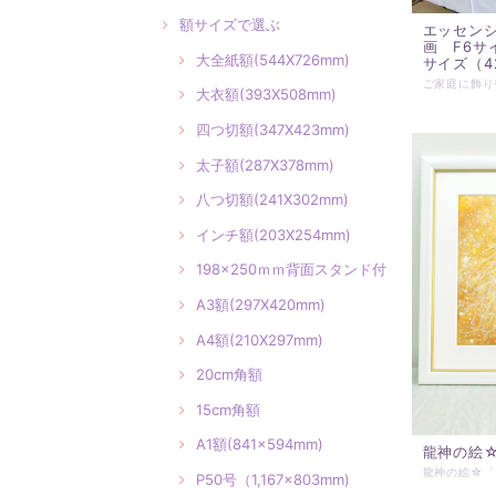
額サイズで選ぶ
エッセン
画 F6サイ
大全紙額(544X726mm)
サイズ（42
大衣額(393X508mm)
四つ切額(347X423mm)
太子額(287X378mm)
八つ切額(241X302mm)
インチ額(203X254mm)
198×250ｍｍ背面スタンド付
A3額(297X420mm)
A4額(210X297mm)
20cm角額
15cm角額
A1額(841×594mm)
龍神の絵
P50号（1,167×803mm)