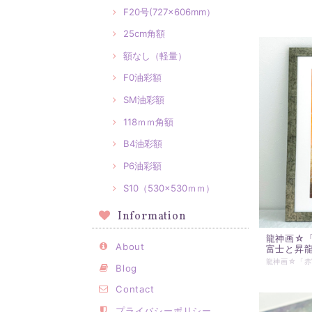
F20号(727×606mm）
25cm角額
額なし（軽量）
F0油彩額
SM油彩額
118ｍｍ角額
B4油彩額
P6油彩額
S10（530×530ｍｍ）
Information
龍神画☆
About
富士と昇
Blog
Contact
プライバシーポリシー