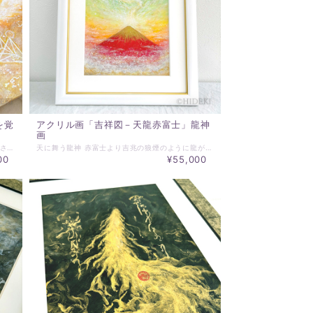
を覚
アクリル画「吉祥図－天龍赤富士」龍神
画
アクリル画「二つの世界をつなぐ龍」 魂を覚醒させる、聖なる導き 遥か彼方の宇宙で、二つの世界が交差する瞬間。 そこに現れるのは、すべてを統べ、調和をもたらす聖なる存在、龍。 物理的な世界と、目に見えない精神の世界 旧世界と新世界 二つの次元を繋ぐ「架け橋」 宇宙は多様性に満ちています。 ~~~~~~~~~~~~~~~~~~~~~~~~~~~~~~~~~ ＊アクリル絵画 原画 ＊絵サイズ：420×297mm ＊額は、当ショップ選定水彩画額となります。 ＊実際にお届けする作品とPC、スマホ画面では 若干の色違いが発生することがあります。 了解の上、ご注文ください。 ＊その他ご不明な点がございましたら、購入前にお問合わせください。 ＊発送は通常7日以内（土日祝日を除く）に対応させて頂いております。 お届け日時等にご指定がある場合は、購入時に備考欄へご記入ください。
天に舞う龍神 赤富士より吉兆の狼煙のように龍が舞う 招福の天龍 *･゜♡･*:.｡..｡･*:.｡. .｡.:*･♡゜ﾟ･* ☆原画サイズ：210mm×297mm 額サイズ：約330ｍｍ×425ｍｍ 太子額 ☆一点ものアクリル画原画作品です。 ☆写真のようにマット付額装済みでお届けいたします。 ☆この作品は、PCモニター、スマホ画面上での色の再現性が非常に困難です。多少の違いがあることをご理解の上ご注文ください。
00
¥55,000