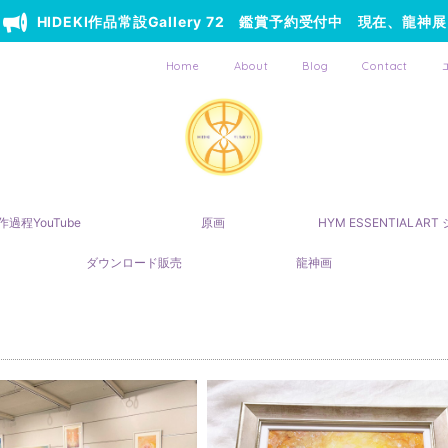
HIDEKI作品常設Gallery 72 鑑賞予約受付中 現在、龍神展
Home
About
Blog
Contact
作過程YouTube
原画
HYM ESSENTIALAR
ダウンロード販売
龍神画