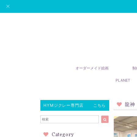
オーダーメイド絵画
制
PLANET
龍神
HYMジクレー専門店 こちら
Category