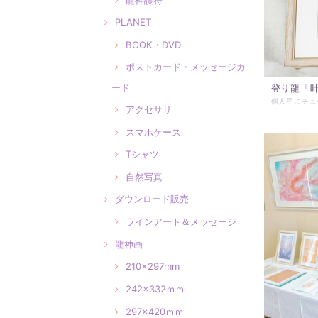
PLANET
BOOK・DVD
ポストカード・メッセージカ
ード
登り龍「
アクセサリ
スマホケース
Tシャツ
自然写真
ダウンロード販売
ラインアート＆メッセージ
龍神画
210×297mm
242×332ｍｍ
297×420ｍｍ