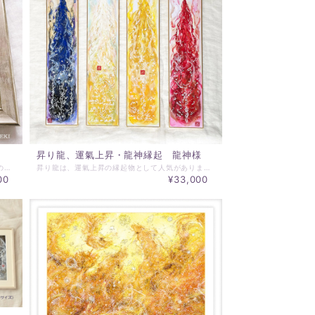
昇り龍、運氣上昇・龍神縁起 龍神様
あなたと共にある龍神様 HIDEKIの描くヒカリの龍神様、あなただけの龍神様となって顕れます。 「龍神様のエネルギーと共に在りたい！」 このように観じられる方が随分と多くなっているような気がしています。 パステルアートの龍神様とは違う、優しさと強さが感じられると思いますよ。 ☆☆☆☆☆☆☆☆☆☆☆ ※ご購入にあたって※ ☆☆☆☆☆☆☆☆☆☆☆ ☆受注制作となります。キャンセルはできません。 ☆ご依頼をお受けして、約２～3週間で制作・発送させていただきます。 ☆ご連絡用のメールアドレスは、＠essentialart.infoのドメイン指定解除をお願いします。 ☆原画サイズ：227×227mm 額：内寸250ｍｍ角 ☆☆☆☆☆☆☆☆☆☆☆☆☆☆☆☆☆☆☆☆ ※ご依頼時にお伝えいただきたいこと※ ☆☆☆☆☆☆☆☆☆☆☆☆☆☆☆☆☆☆☆☆ ・ご依頼者のお名前（プレゼントの場合は、対象となる方のお名前） ・ベースとなる色味（必ず一致するというものではありません、また、色味の指定なくお任せでも可能です） ・ご依頼動機を伺えるとうれしいです！ 制作は、以上の情報より作成いたします。 絵の細かな指定は、受け付けておりません。 必要なチューニングを行い制作させていただきます。
昇り龍は、運氣上昇の縁起物として人気があります。 縦長の色紙に描くことで、龍神様の上昇の氣が集約され、 手元に置かれる方の心支えとなることと思います。 この作品は、ご注文をいただいてから描き上げる、 ご依頼者様のためだけの一点ものとしての作品となります。 ☆サイズ：３６３×７５mm ☆額：１２０×４５０××２０ｍｍ ～～～～～～～～～～～～～～ ご注文時にお知らせください ～～～～～～～～～～～～～～ ☆対象とする方のお名前 ☆龍神様の色 黄 青 赤 虹 のいずれか ※お届けは、制作・発送まで1～2週間 ☆☆☆☆☆☆☆☆☆☆☆☆ 各色の龍神様の意味合い ☆☆☆☆☆☆☆☆☆☆☆☆ ・赤の龍神様 恋愛運全般の運氣向上 ・黄の龍神様 金運、財運の運氣向上 ・青の龍神様 仕事運の運氣向上 ・虹の龍神様 運氣全般の向上
00
¥33,000