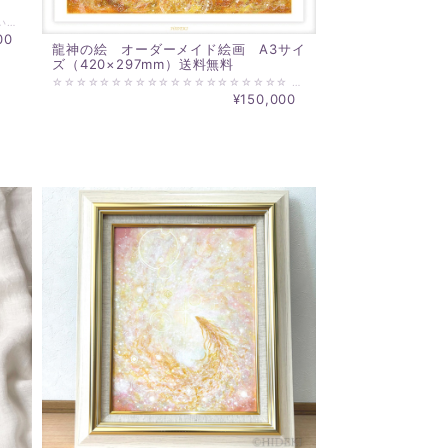
龍神様の絵の作成をお一人お一人に合わせて行います。 龍神護符と同じような状態で描かせていただく龍神画です。 絵師：清龍 黒龍と白龍の違いについては https://www.soraumi.info/archives/2049 をご覧ください。 見本の写真は、一点限り。 ご希望の方は、その旨をお伝えください。 ～～～～～～～～～～～～～～～ オーダーでの龍神画ご依頼方法 ～～～～～～～～～～～～～～～ 白龍or黒龍or金龍、向きをオプションからお選びください。 １．上昇 ２．降臨 ３．円 ４．お任せ ☆～☆～☆～☆～☆～ お届けについて ☆～☆～☆～☆～☆～ ・発送は、お支払い後、約3週間となります。 ご注文完了後、目安の日数をお知らせいたします。 お急ぎの場合、可能な限り応えいたします。 ・龍神画のサイズは、A4 297×210ｍｍ ・太子額 378×288ｍｍ 額装（マット付）でお届けいたします。 見本写真のように、白木を基本といたします。 ・お届けは、送料無料です。
00
龍神の絵 オーダーメイド絵画 A3サイ
ズ（420×297mm）送料無料
☆☆☆☆☆☆☆☆☆☆☆☆☆☆☆☆☆☆☆☆ 龍神様の絵のご注文専用のページです！ ☆☆☆☆☆☆☆☆☆☆☆☆☆☆☆☆☆☆☆☆ ご依頼する方に合わせて一から制作するあなただけの龍神の絵のオーダーメイド絵画です。 制作サイズは、A3サイズ（420×297mm）。 マット付額装をしてお届けいたします。 額は、大衣サイズ（マット509×394mm、外寸は額にもよりますが、2～5㎝大きくなります）。 ※A３より大きな作品をご希望の方は、お問い合わせください。 発送までは、ご依頼状況により違いますが、通常、約一カ月を目安でお待ち願います。 それ以上の納期の必要な場合は、ご連絡させていただきます。 ☆☆☆☆☆☆☆☆☆☆☆☆☆☆☆☆☆☆☆☆ ※ご依頼時にお伝えいただきたいこと※ ☆☆☆☆☆☆☆☆☆☆☆☆☆☆☆☆☆☆☆☆ ・ご依頼者のお名前（プレゼントの場合は、対象となる方のお名前） ・タイトル（なくても構いません） ・ベースとなる色味（必ず一致するというものではありません、また、色味の指定なくお任せでも可能です） ・ご依頼動機を伺えるとうれしいです！ ・HIDEKIの作品から「この作品に近いもの」というご依頼でもお受けいたしております。 制作は、以上の情報より作成いたします。 絵の細かな指定は、受け付けておりません。 必要なチューニングを行い制作させていただきます。 ☆☆☆☆☆☆☆☆☆☆☆☆☆☆☆☆☆☆☆☆ ※HIDEKI’S ART GALLERYにて https://www.essentialart.info/hideki-healing-art-gallery/ 過去の作品を収録しておりますので、作品タイプのご参考にしていただくことができます。 ＊ご連絡は、◎▽◇＠essentialart.infoでメールを送信させていただきますので、ご登録ご連絡メールアドレスでの＠essentialart.infoのドメイン指定解除をお願いします。－ドメインとは、＠以降の部分を指します。－各携帯会社のドメイン指定解除方法は、各社異なりますのでご契約の各携帯会社でお問い合わせください。 ＊ご入金いただいた時点で、キャンセルはできません。また、納入作品へのクレームは一切受け付けられませんことをご理解願います。
¥150,000