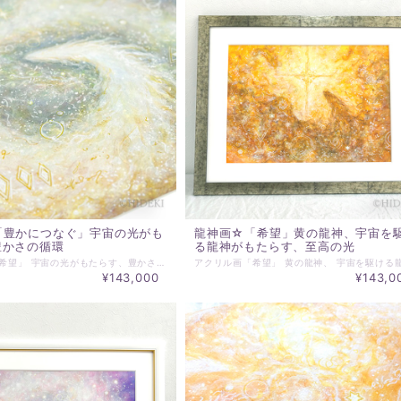
「豊かにつなぐ」宇宙の光がも
龍神画☆「希望」黄の龍神、宇宙を
豊かさの循環
る龍神がもたらす、至高の光
アクリル画「希望」 宇宙の光がもたらす、豊かさの循環 画面いっぱいに広がるのは、柔らかな黄金色と、 透明感のあるブルーやグリーンが織りなす幻想的な宇宙空間。 その中央で、光の龍神が優雅に舞い、 二つのエネルギーの渦を結びつけています。 それは、物質的な豊かさと、 精神的な豊かさが調和し、 一つの大きな流れとなって、 私たちに恵みをもたらす様子を表しているかのようです。 画面全体に散りばめられた無数のきらめき、 そして幾何学的なモチーフは、宇宙の叡智と、 生命の無限の可能性を物語っています。 ~~~~~~~~~~~~~~~~~~~~~~~~~~~~~~~~~ ＊アクリル絵画 原画 ＊絵サイズ：420×297mm ＊額は、当ショップ選定水彩画額となります。 ＊表示価格は、マット、額込の価格です。 ＊実際にお届けする作品とPC、スマホ画面では 若干の色違いが発生することがあります。 了解の上、ご注文ください。 ＊その他ご不明な点がございましたら、購入前にお問合わせください。 ＊発送は通常7日以内（土日祝日を除く）に対応させて頂いております。 お届け日時等にご指定がある場合は、購入時に備考欄へご記入ください。
¥143,000
¥143,0