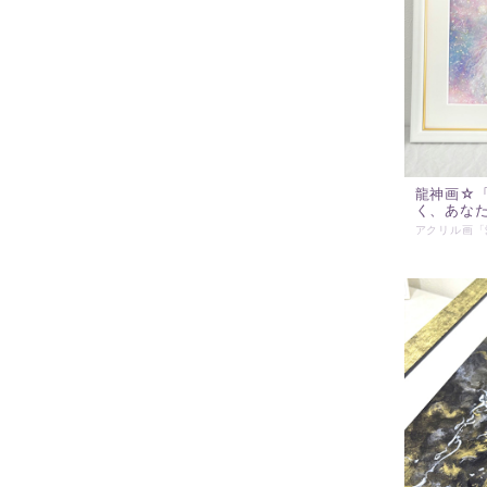
龍神画☆
く、あな