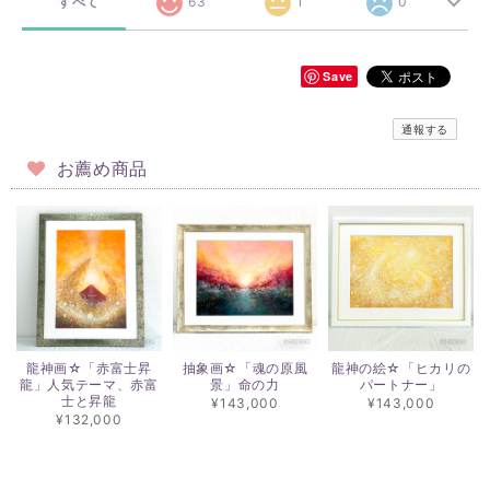
すべて
63
1
0
Save
通報する
お薦め商品
龍神画☆「赤富士昇
抽象画☆「魂の原風
龍神の絵☆「ヒカリの
龍」人気テーマ、赤富
景」命の力
パートナー」
士と昇龍
¥143,000
¥143,000
¥132,000