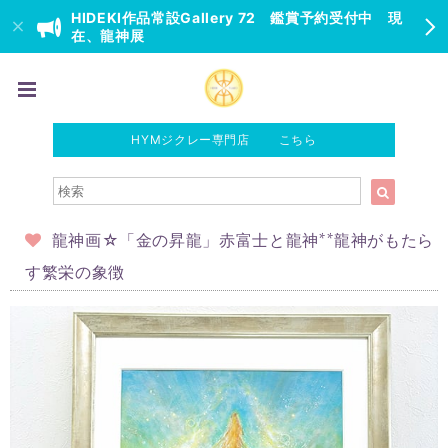
HIDEKI作品常設Gallery 72 鑑賞予約受付中 現
在、龍神展
HYMジクレー専門店 こちら
龍神画☆「金の昇龍」赤富士と龍神**龍神がもたら
す繁栄の象徴