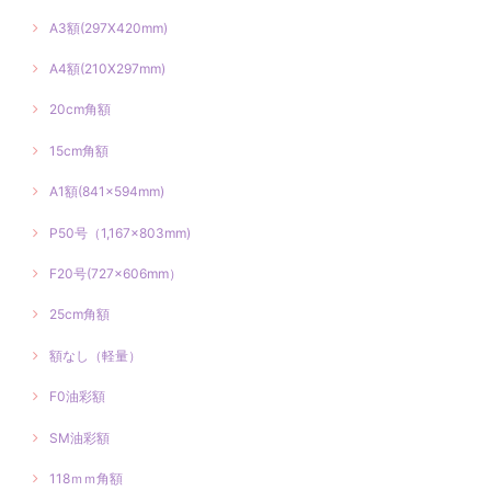
A3額(297X420mm)
A4額(210X297mm)
20cm角額
15cm角額
A1額(841×594mm)
P50号（1,167×803mm)
F20号(727×606mm）
25cm角額
額なし（軽量）
F0油彩額
SM油彩額
118ｍｍ角額