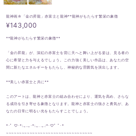
龍神画☆「金の昇龍」赤富士と龍神**龍神がもたらす繁栄の象徴
¥143,000
**龍神がもたらす繁栄の象徴**
「金の昇龍」が、深紅の赤富士を背に天へと舞い上がる姿は、見る者の
心に希望と力を与えるでしょう。この力強く美しい作品は、あなたの空
間に新たなエネルギーをもたらし、神秘的な雰囲気を演出します。
**美しい赤富士と共に**
このアートは、龍神と赤富士の組み合わせにより、運気を高め、さらな
る成功を引き寄せる象徴となります。龍神と赤富士の強さと勇気が、あ
なたの日常に明るい光をもたらすことでしょう。
*･゜♡･*:.｡..｡･*:.｡. .｡.:*･♡゜ﾟ･*
~~~~~~~~~~~~~~~~~~~~~~~~~~~~~~~~~