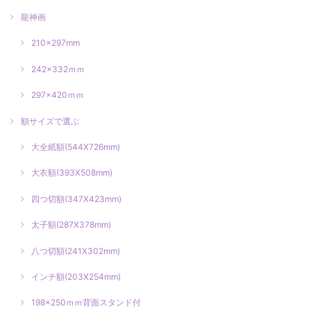
龍神画
210×297mm
242×332ｍｍ
297×420ｍｍ
額サイズで選ぶ
大全紙額(544X726mm)
大衣額(393X508mm)
四つ切額(347X423mm)
太子額(287X378mm)
八つ切額(241X302mm)
インチ額(203X254mm)
198×250ｍｍ背面スタンド付