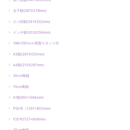
太子額(287X378mm)
八つ切額(241X302mm)
インチ額(203X254mm)
198×250ｍｍ背面スタンド付
A3額(297X420mm)
A4額(210X297mm)
20cm角額
15cm角額
A1額(841×594mm)
P50号（1,167×803mm)
F20号(727×606mm）
25cm角額