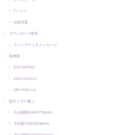
Tシャツ
自然写真
ダウンロード販売
ラインアート＆メッセージ
龍神画
210×297mm
242×332ｍｍ
297×420ｍｍ
額サイズで選ぶ
大全紙額(544X726mm)
大衣額(393X508mm)
四つ切額(347X423mm)