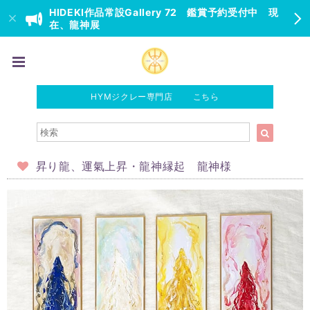
HIDEKI作品常設Gallery 72 鑑賞予約受付中 現
在、龍神展
HYMジクレー専門店 こちら
昇り龍、運氣上昇・龍神縁起 龍神様