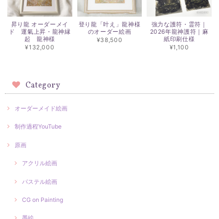
昇り龍 オーダーメイ
登り龍「叶え」龍神様
強力な護符・霊符｜
ド 運氣上昇・龍神縁
のオーダー絵画
2026年龍神護符｜麻
起 龍神様
紙印刷仕様
¥38,500
¥132,000
¥1,100
Category
オーダーメイド絵画
制作過程YouTube
原画
アクリル絵画
パステル絵画
CG on Painting
墨絵