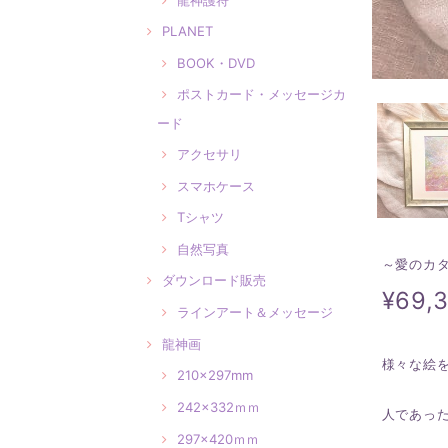
PLANET
BOOK・DVD
ポストカード・メッセージカ
ード
アクセサリ
スマホケース
Tシャツ
自然写真
～愛のカタ
ダウンロード販売
¥69,
ラインアート＆メッセージ
龍神画
様々な絵
210×297mm
242×332ｍｍ
人であっ
297×420ｍｍ