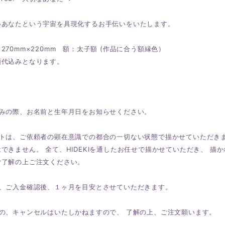
いあなたという宇宙を具現化するお手伝いをいたします。
270mm×220mm 額：太子額 (作品に合う額縁色）
額代込みとなります。
込みの際、お名前と生年月日をお知らせください。
ートは、ご依頼者の顕在意識での都合の一切ない状態で描かせていただき
できません。 全て、HIDEKIを通したお任せで描かせていただき、 
ご了解の上ご注文ください。
は、ご入金確認後、１ヶ月を目安とさせていただきます。
後の、キャンセルはいたしかねますので、 了解の上、ご注文願います。