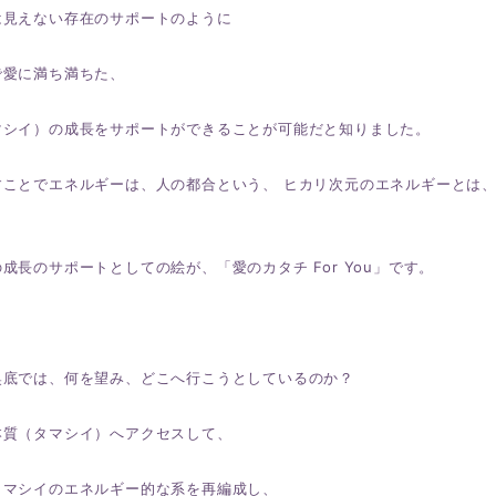
は見えない存在のサポートのように
で愛に満ち満ちた、
マシイ）の成長をサポートができることが可能だと知りました。
すことでエネルギーは、人の都合という、 ヒカリ次元のエネルギーとは
成長のサポートとしての絵が、「愛のカタチ For You」です。
奥底では、何を望み、どこへ行こうとしているのか？
本質（タマシイ）へアクセスして、
タマシイのエネルギー的な系を再編成し、