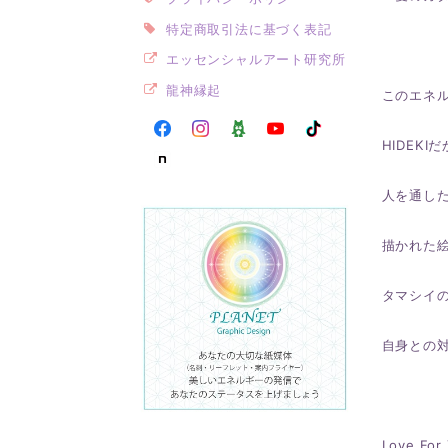
特定商取引法に基づく表記
エッセンシャルアート研究所
龍神縁起
このエネ
HIDEK
人を通し
描かれた
タマシイ
自身との
Love F