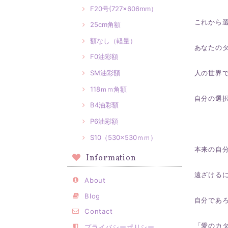
F20号(727×606mm）
これから
25cm角額
額なし（軽量）
あなたの
F0油彩額
SM油彩額
人の世界
118ｍｍ角額
自分の選
B4油彩額
P6油彩額
S10（530×530ｍｍ）
本来の自
Information
遠ざける
About
Blog
自分であ
Contact
「愛のカタ
プライバシーポリシー