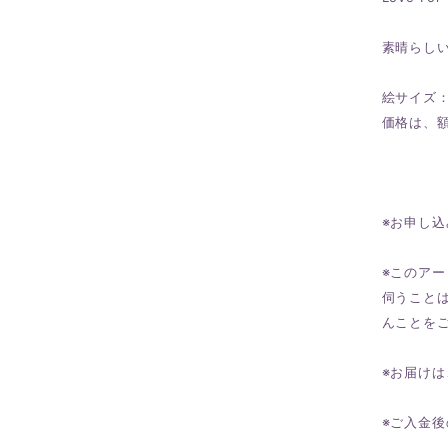
素晴らし
絵サイズ：
価格は、
※お申し
※このア
伺うことは
んことを
※お届け
※ご入金