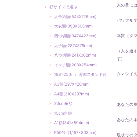
人の目に
額サイズで選ぶ
大全紙額(544X726mm)
パワフル
大衣額(393X508mm)
本質（タ
四つ切額(347X423mm)
太子額(287X378mm)
（人を通
八つ切額(241X302mm)
す）
インチ額(203X254mm)
タマシイの
198×250ｍｍ背面スタンド付
A3額(297X420mm)
A4額(210X297mm)
20cm角額
あなたの
15cm角額
あなたの
A1額(841×594mm)
P50号（1,167×803mm)
現状での