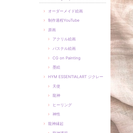
オーダーメイド絵画
制作過程YouTube
原画
アクリル絵画
パステル絵画
CG on Painting
墨絵
HYM ESSENTIALART ジクレー
天使
龍神
ヒーリング
神性
龍神縁起
龍神護符