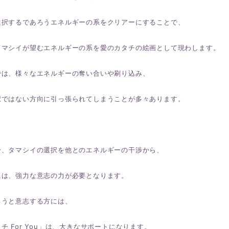
選択するであろうエネルギーの系をクリアーにすることで、
タマシイが望むエネルギーの系を愛のカタチの絵画として現わします。
では、様々なエネルギーの奪い合いや刷り込み、
択ではない方向に引っ張られてしまうことが多々あります。
分、タマシイの選択を他とのエネルギーの干渉から、
には、強力な意志の力が必要となります。
ろうと意志する方には、
チ For You」は、大きなサポートになります。