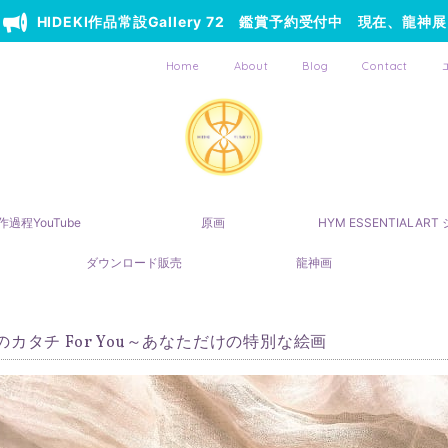
HIDEKI作品常設Gallery 72 鑑賞予約受付中 現在、龍神展
Home
About
Blog
Contact
作過程YouTube
原画
HYM ESSENTIALAR
ダウンロード販売
龍神画
のカタチ For You～あなただけの特別な絵画