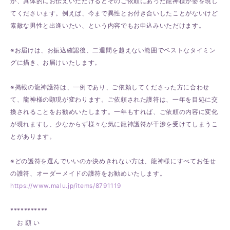
か、具体的にお伝えいただけるとそのご依頼にあった龍神様が姿を現し
てくださいます。例えば、今まで異性とお付き合いしたことがないけど
素敵な男性と出逢いたい、という内容でもお申込みいただけます。
※お届けは、お振込確認後、二週間を越えない範囲でベストなタイミン
グに描き、お届けいたします。
※掲載の龍神護符は、一例であり、ご依頼してくださった方に合わせ
て、龍神様の顕現が変わります。ご依頼された護符は、一年を目処に交
換されることをお勧めいたします。一年もすれば、ご依頼の内容に変化
が現れますし、少なからず様々な気に龍神護符が干渉を受けてしまうこ
とがあります。
※どの護符を選んでいいのか決めきれない方は、龍神様にすべてお任せ
の護符、オーダーメイドの護符をお勧めいたします。
https://www.malu.jp/items/8791119
***********
お 願 い