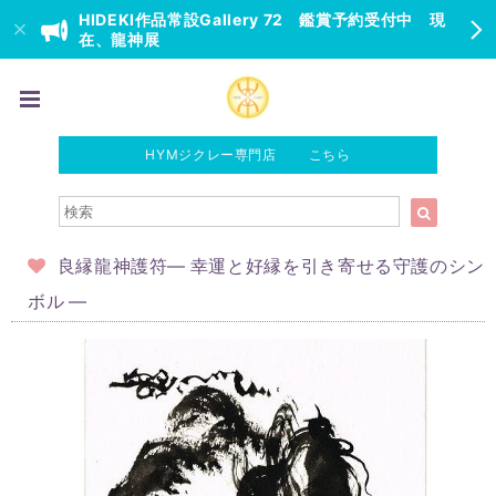
HIDEKI作品常設Gallery 72 鑑賞予約受付中 現
在、龍神展
HYMジクレー専門店 こちら
良縁龍神護符― 幸運と好縁を引き寄せる守護のシン
ボル ―