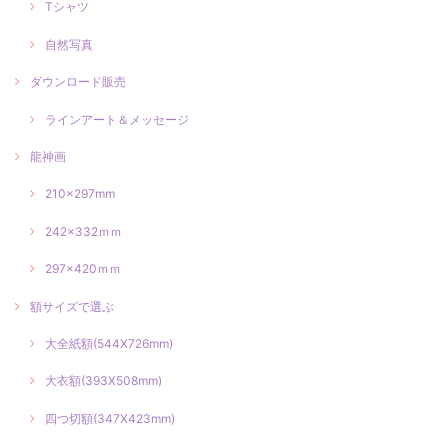
Tシャツ
自然写真
ダウンロード販売
ラインアート＆メッセージ
龍神画
210×297mm
242×332ｍｍ
297×420ｍｍ
額サイズで選ぶ
大全紙額(544X726mm)
大衣額(393X508mm)
四つ切額(347X423mm)