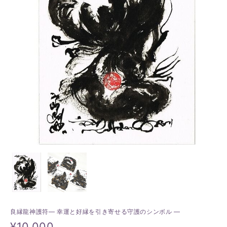
良縁龍神護符― 幸運と好縁を引き寄せる守護のシンボル ―
¥10,000