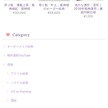
昇り龍、運氣上昇・龍
登り龍「叶え」龍神様
強力な護符・霊符｜
神縁起 龍神様
のオーダー絵画
2026年龍神護符｜麻
紙印刷仕様
¥33,000
¥38,500
¥1,100
Category
オーダーメイド絵画
制作過程YouTube
原画
アクリル絵画
パステル絵画
CG on Painting
墨絵