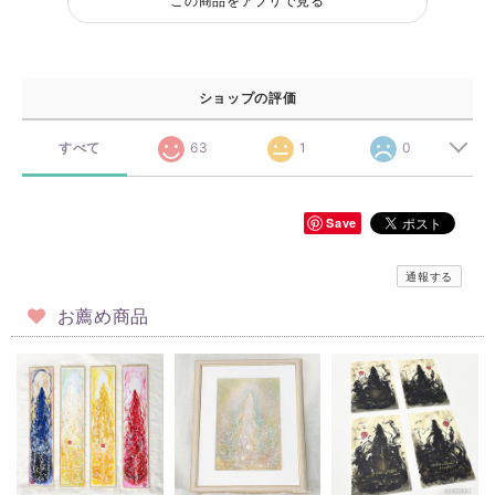
この商品をアプリで見る
ショップの評価
すべて
63
1
0
Save
通報する
お薦め商品