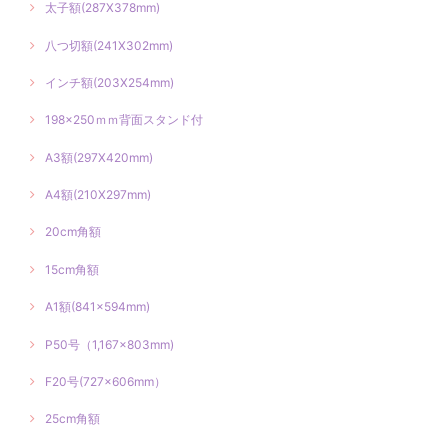
太子額(287X378mm)
八つ切額(241X302mm)
インチ額(203X254mm)
198×250ｍｍ背面スタンド付
A3額(297X420mm)
A4額(210X297mm)
20cm角額
15cm角額
A1額(841×594mm)
P50号（1,167×803mm)
F20号(727×606mm）
25cm角額