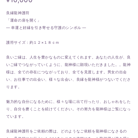
良縁龍神護符
「運命の扉を開く」
― 幸運と好縁を引き寄せる守護のシンボル ―
護符サイズ：約１２×１８ｃｍ
良いご縁は、人生を豊かなものに変えてくれます。あなたの人生が、良
いご縁でつながっていくように、龍神様に顕現いただきました。。龍神
様は、全ての存在につながっており、全てを見渡します。男女の出会
い、お仕事での出会い、様々な出会い、良縁を龍神様がつないでくださ
ります。
魅力的な自分になるために、様々な場に出て行ったり、おしゃれをした
り、自分を磨くことを続けてください。その努力を龍神様はご覧になっ
ています。
良縁龍神護符をご依頼の際は、どのようなご依頼を龍神様になさるの