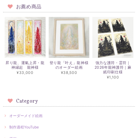
お薦め商品
昇り龍、運氣上昇・龍
登り龍「叶え」龍神様
強力な護符・霊符｜
神縁起 龍神様
のオーダー絵画
2026年龍神護符｜麻
紙印刷仕様
¥33,000
¥38,500
¥1,100
Category
オーダーメイド絵画
制作過程YouTube