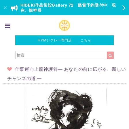
HIDEKI作品常設Gallery 72 鑑賞予約受付中 現
在、龍神展
HYMジクレー専門店 こちら
仕事運向上龍神護符― あなたの前に広がる、新しい
チャンスの道 ―