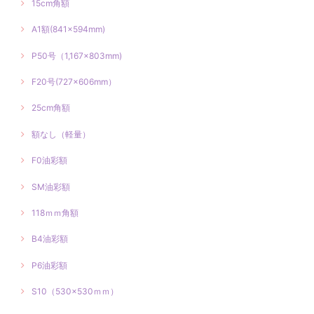
15cm角額
A1額(841×594mm)
P50号（1,167×803mm)
F20号(727×606mm）
25cm角額
額なし（軽量）
F0油彩額
SM油彩額
118ｍｍ角額
B4油彩額
P6油彩額
S10（530×530ｍｍ）