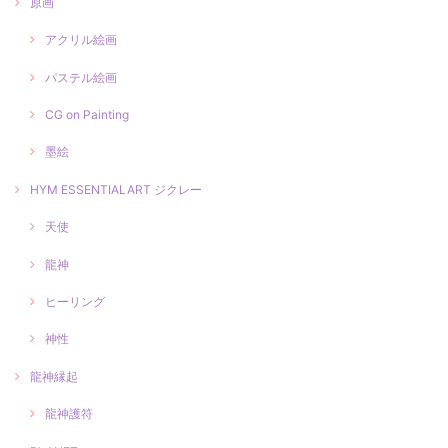
原画
アクリル絵画
パステル絵画
CG on Painting
墨絵
HYM ESSENTIALART ジクレー
天使
龍神
ヒーリング
神性
龍神縁起
龍神護符