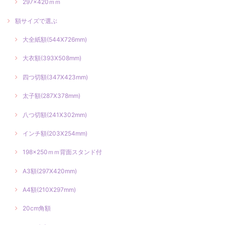
297×420ｍｍ
額サイズで選ぶ
大全紙額(544X726mm)
大衣額(393X508mm)
四つ切額(347X423mm)
太子額(287X378mm)
八つ切額(241X302mm)
インチ額(203X254mm)
198×250ｍｍ背面スタンド付
A3額(297X420mm)
A4額(210X297mm)
20cm角額