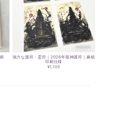
画
強力な護符・霊符｜2026年龍神護符｜麻紙
印刷仕様
¥1,100