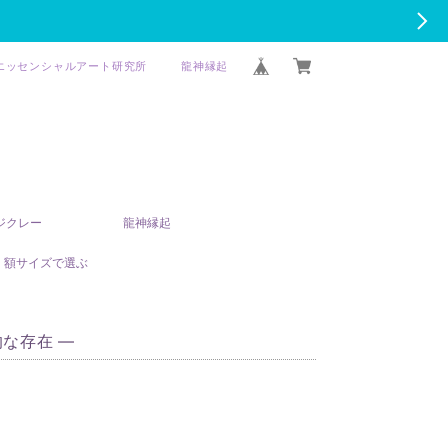
エッセンシャルアート研究所
龍神縁起
T ジクレー
龍神縁起
額サイズで選ぶ
な存在 ―