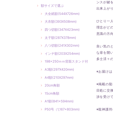
ンスが鍵
額サイズで選ぶ
出来上が
大全紙額(544X726mm)
ひとり一
大衣額(393X508mm)
理念がど
四つ切額(347X423mm)
意識の方
太子額(287X378mm)
八つ切額(241X302mm)
良い気の
な扉を開
インチ額(203X254mm)
多士済々
198×250ｍｍ背面スタンド付
A3額(297X420mm)
※お届け
A4額(210X297mm)
※掲載の
20cm角額
目処に交
15cm角額
渉を受け
A1額(841×594mm)
P50号（1,167×803mm)
※龍神護