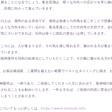
を握ることになるでしょう。集合意識は、様々な方向への広がりを常に秘
り、目標に向かって進んでいきます。
人の人は、個性のある存在です。個性は他者との共鳴を起こすことで想像
のような方向を向いているのか、集合意識としての方向性が大切です。会
向性にズレができれば、社内は徐々に混乱の度合いは増していきます。
ところには、人が集まります。その気を感じ取れる方、魅かれる方が集ま
いていきます。
の龍神護符を目的の結束点としていただくことで、その氣に魅かれる方が
は、お振込確認後、二週間を越えない範囲でベストなタイミングに描き、
龍神護符は、一例であり、ご依頼してくださった方に合わせて、龍神様の
換されることをお勧めいたします。一年もすれば、ご依頼の内容に変化が
てしまうことがあります。
符についてもっと詳しくは、
https://www.soraumi.info