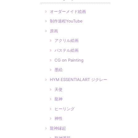
オーダーメイド絵画
制作過程YouTube
原画
アクリル絵画
パステル絵画
CG on Painting
墨絵
HYM ESSENTIALART ジクレー
天使
龍神
ヒーリング
神性
龍神縁起
龍神護符