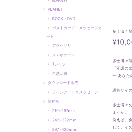
PLANET
BOOK・DVD
ポストカード・メッセージカ
多士済々
ード
¥10,
アクセサリ
スマホケース
多士済々
Tシャツ
「守護の
自然写真
― あなた
ダウンロード販売
護符サイ
ラインアート＆メッセージ
龍神画
多士済々
210×297mm
ょうか。
例えば、
242×332ｍｍ
して、そ
297×420ｍｍ