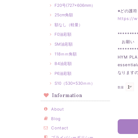
F20号(727×606mm）
※どの護
25cm角額
https://
額なし（軽量）
********
F0油彩額
お願い
SM油彩額
********
118ｍｍ角額
HYM P
B4油彩額
essen
なります
P6油彩額
S10（530×530ｍｍ）
数量
Information
About
Blog
Contact
プライバシーポリシー