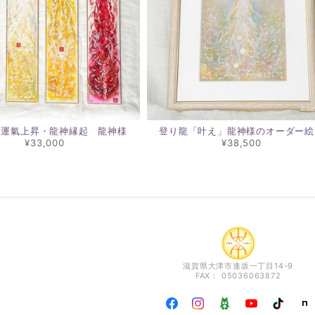
、運氣上昇・龍神縁起 龍神様
登り龍「叶え」龍神様のオーダー絵
¥33,000
¥38,500
滋賀県大津市逢坂一丁目14-9
FAX： 05036063872