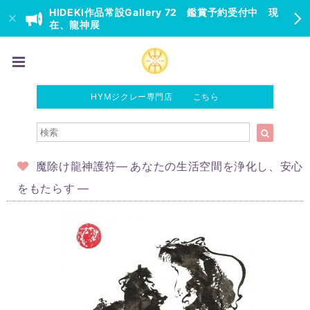
HIDEKI作品常設Gallery 72 鑑賞予約受付中 現
在、龍神展
HYMジクレー専門店 こちら
魔除け龍神護符― あなたの生活空間を浄化し、安心
をもたらす ―