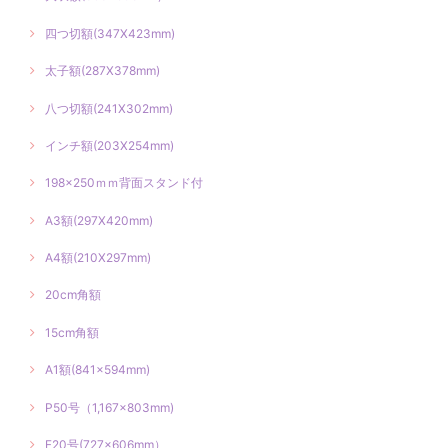
四つ切額(347X423mm)
太子額(287X378mm)
八つ切額(241X302mm)
インチ額(203X254mm)
198×250ｍｍ背面スタンド付
A3額(297X420mm)
A4額(210X297mm)
20cm角額
15cm角額
A1額(841×594mm)
P50号（1,167×803mm)
F20号(727×606mm）