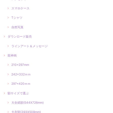
スマホケース
Tシャツ
自然写真
ダウンロード販売
ラインアート＆メッセージ
龍神画
210×297mm
242×332ｍｍ
297×420ｍｍ
額サイズで選ぶ
大全紙額(544X726mm)
大衣額(393X508mm)