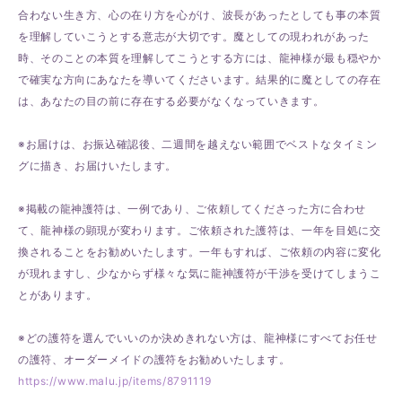
合わない生き方、心の在り方を心がけ、波長があったとしても事の本質
を理解していこうとする意志が大切です。魔としての現われがあった
時、そのことの本質を理解してこうとする方には、龍神様が最も穏やか
で確実な方向にあなたを導いてくださいます。結果的に魔としての存在
は、あなたの目の前に存在する必要がなくなっていきます。
※お届けは、お振込確認後、二週間を越えない範囲でベストなタイミン
グに描き、お届けいたします。
※掲載の龍神護符は、一例であり、ご依頼してくださった方に合わせ
て、龍神様の顕現が変わります。ご依頼された護符は、一年を目処に交
換されることをお勧めいたします。一年もすれば、ご依頼の内容に変化
が現れますし、少なからず様々な気に龍神護符が干渉を受けてしまうこ
とがあります。
※どの護符を選んでいいのか決めきれない方は、龍神様にすべてお任せ
の護符、オーダーメイドの護符をお勧めいたします。
https://www.malu.jp/items/8791119