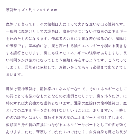
護符サイズ：約１２×１８ｃｍ
魔除けと言っても、その役割は人によって大きな違いが出る護符です。
一般的に魔除けとしての護符は、魔を寄せつけない作成者のエネルギー
を込めたものになります。作成者の力量に明確な差が出るのが、魔除け
の護符です。基本的には、魔と言われる陰のエネルギーを弱める働きを
する護符となります。魔にも様々なエネルギーの強弱がありますし、長
い時間をかけ強力になってしまう種類も存在するようです。こうなって
しまうと、霊能者に依頼して、お祓いをしてもらう必要まで出てきてし
まいます。
魔除け龍神護符は、龍神様のエネルギーなので、そのエネルギーとして
の質はとても強力なものとなるのが通例となります。魔を払うだけ、に
特化すれば大変強力な護符となります。通常の魔除けの龍神護符は、魔
としてのエネルギーを寄せ付けないということは、ありますが、一時し
のぎの護符とは違い、依頼する方の魔のエネルギーと同期してしまう、
依頼者自身の質の変換につながるエネルギーサポートとしての面が強く
あります。ただ、守護していただくのではなく、自分自身も魔と波長が