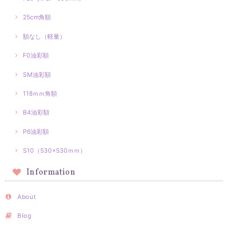
25cm角額
額なし（軽量）
F0油彩額
SM油彩額
118ｍｍ角額
B4油彩額
P6油彩額
S10（530×530ｍｍ）
Information
About
Blog