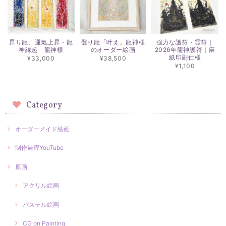
昇り龍、運氣上昇・龍
登り龍「叶え」龍神様
強力な護符・霊符｜
神縁起 龍神様
のオーダー絵画
2026年龍神護符｜麻
紙印刷仕様
¥33,000
¥38,500
¥1,100
Category
オーダーメイド絵画
制作過程YouTube
原画
アクリル絵画
パステル絵画
CG on Painting