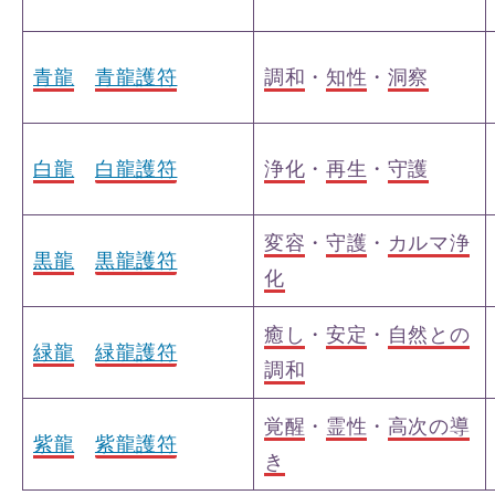
青龍
青龍護符
調和
・
知性
・
洞察
白龍
白龍護符
浄化
・
再生
・
守護
変容
・
守護
・
カルマ浄
黒龍
黒龍護符
化
癒し
・
安定
・
自然との
緑龍
緑龍護符
調和
覚醒
・
霊性
・
高次の導
紫龍
紫龍護符
き