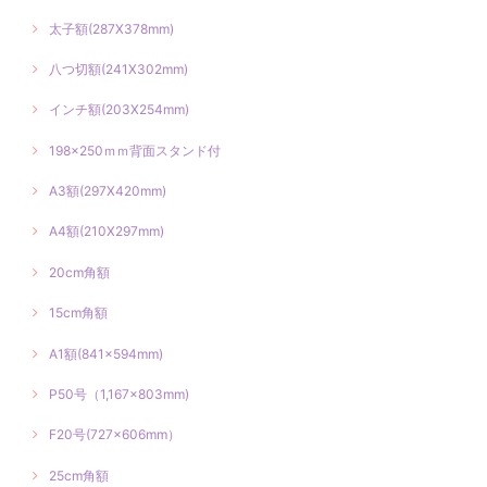
太子額(287X378mm)
八つ切額(241X302mm)
インチ額(203X254mm)
198×250ｍｍ背面スタンド付
A3額(297X420mm)
A4額(210X297mm)
20cm角額
15cm角額
A1額(841×594mm)
P50号（1,167×803mm)
F20号(727×606mm）
25cm角額