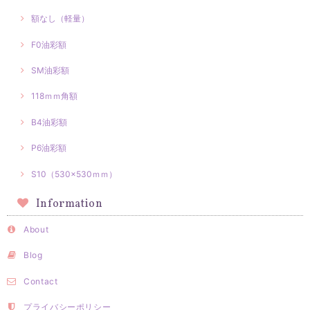
額なし（軽量）
F0油彩額
SM油彩額
118ｍｍ角額
B4油彩額
P6油彩額
S10（530×530ｍｍ）
Information
About
Blog
Contact
プライバシーポリシー