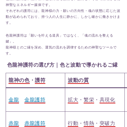
神聖なエネルギー媒体です。
それぞれの護符には、龍神様の力・願いの方向性・魂の状態に応じた波
動が込められており、持つ人の人生に静かに、しかし確かに働きかけま
す。
色龍神護符は「願いを叶える道具」ではなく、「魂の流れを整える
鍵」。
龍神様とのご縁を深め、運気の流れを調律するための神聖なツールで
す。
色龍神護符の選び方｜色と波動で導かれるご縁
龍神の色
・
護符
波動の質
金龍
金龍護符
拡大
・
繁栄
・
具現化
赤龍
赤龍護符
行動
・
情熱
・
突破力