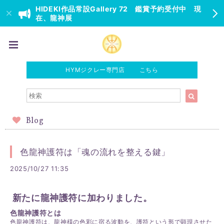
HIDEKI作品常設Gallery 72 鑑賞予約受付中 現
在、龍神展
HYMジクレー専門店 こちら
Blog
色龍神護符は「魂の流れを整える鍵」
2025/10/27 11:35
新たに龍神護符に加わりました。
色龍神護符とは
色龍神護符は、龍神様の色彩に宿る波動を、護符という形で顕現させた