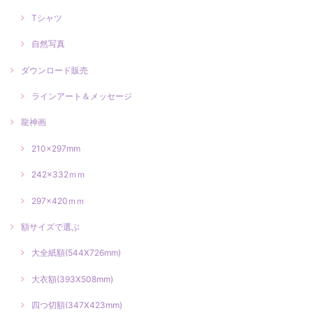
Tシャツ
自然写真
ダウンロード販売
ラインアート＆メッセージ
龍神画
210×297mm
242×332ｍｍ
297×420ｍｍ
額サイズで選ぶ
大全紙額(544X726mm)
大衣額(393X508mm)
四つ切額(347X423mm)