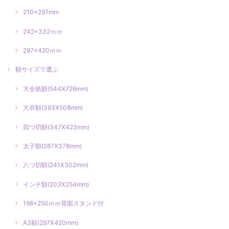
210×297mm
242×332ｍｍ
297×420ｍｍ
額サイズで選ぶ
大全紙額(544X726mm)
大衣額(393X508mm)
四つ切額(347X423mm)
太子額(287X378mm)
八つ切額(241X302mm)
インチ額(203X254mm)
198×250ｍｍ背面スタンド付
A3額(297X420mm)