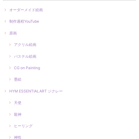
オーダーメイド絵画
制作過程YouTube
原画
アクリル絵画
パステル絵画
CG on Painting
墨絵
HYM ESSENTIALART ジクレー
天使
龍神
ヒーリング
神性