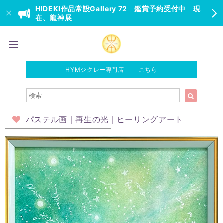
HIDEKI作品常設Gallery 72 鑑賞予約受付中 現
在、龍神展
HYMジクレー専門店 こちら
パステル画｜再生の光｜ヒーリングアート