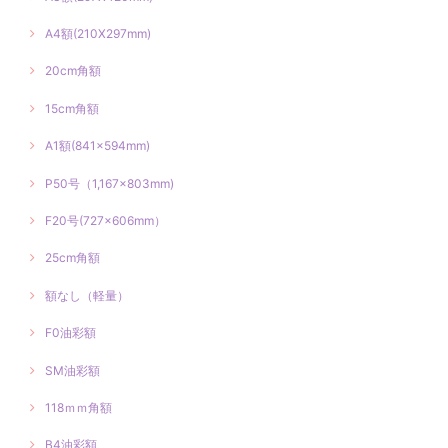
A4額(210X297mm)
20cm角額
15cm角額
A1額(841×594mm)
P50号（1,167×803mm)
F20号(727×606mm）
25cm角額
額なし（軽量）
F0油彩額
SM油彩額
118ｍｍ角額
B4油彩額