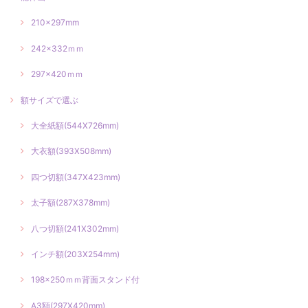
210×297mm
242×332ｍｍ
297×420ｍｍ
額サイズで選ぶ
大全紙額(544X726mm)
大衣額(393X508mm)
四つ切額(347X423mm)
太子額(287X378mm)
八つ切額(241X302mm)
インチ額(203X254mm)
198×250ｍｍ背面スタンド付
A3額(297X420mm)