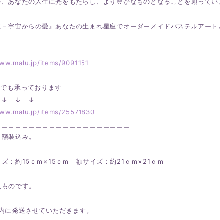
が、あなたの人生に光をもたらし、より豊かなものとなることを願ってい
座－宇宙からの愛』あなたの生まれ星座でオーダーメイドパステルアート
www.malu.jp/items/9091151
角でも承っております
↓ ↓ ↓
www.malu.jp/items/25571830
＿＿＿＿＿＿＿＿＿＿＿＿＿＿＿＿＿＿＿＿
、額装込み。
ズ：約15ｃｍ×15ｃｍ 額サイズ：約21ｃｍ×21ｃｍ
点ものです。
以内に発送させていただきます。