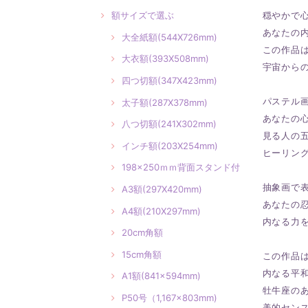
額サイズで選ぶ
穏やかで
あなたの
大全紙額(544X726mm)
この作品
大衣額(393X508mm)
宇宙から
四つ切額(347X423mm)
パステル
太子額(287X378mm)
あなたの
八つ切額(241X302mm)
見る人の
インチ額(203X254mm)
ヒーリン
198×250ｍｍ背面スタンド付
抽象画で
A3額(297X420mm)
あなたの
A4額(210X297mm)
内なる力
20cm角額
15cm角額
この作品
内なる平
A1額(841×594mm)
牡牛座の
P50号（1,167×803mm)
美的セン