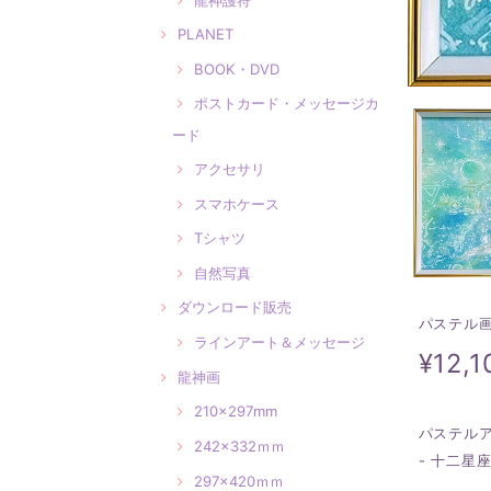
PLANET
BOOK・DVD
ポストカード・メッセージカ
ード
アクセサリ
スマホケース
Tシャツ
自然写真
ダウンロード販売
パステル
ラインアート＆メッセージ
¥12,1
龍神画
210×297mm
パステル
242×332ｍｍ
- 十二星
297×420ｍｍ