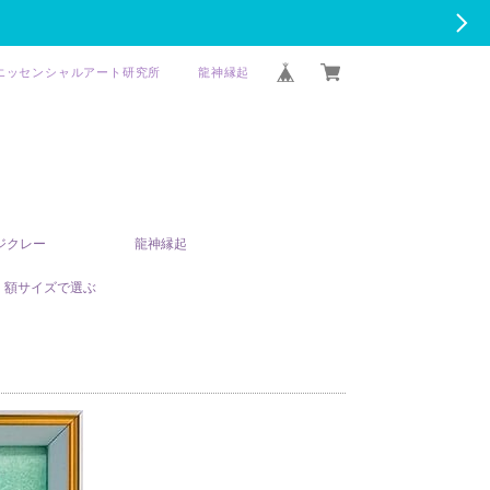
エッセンシャルアート研究所
龍神縁起
T ジクレー
龍神縁起
額サイズで選ぶ