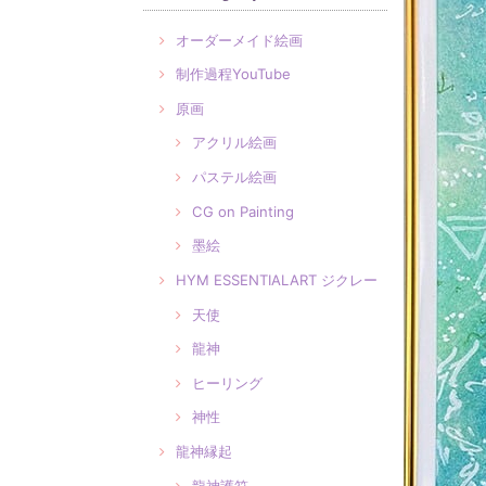
オーダーメイド絵画
制作過程YouTube
原画
アクリル絵画
パステル絵画
CG on Painting
墨絵
HYM ESSENTIALART ジクレー
天使
龍神
ヒーリング
神性
龍神縁起
龍神護符