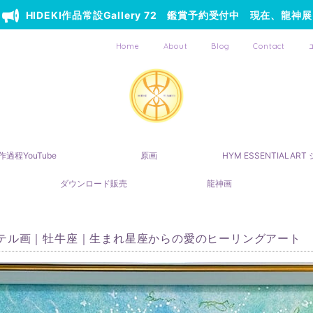
HIDEKI作品常設Gallery 72 鑑賞予約受付中 現在、龍神展
Home
About
Blog
Contact
作過程YouTube
原画
HYM ESSENTIALAR
ダウンロード販売
龍神画
テル画｜牡牛座｜生まれ星座からの愛のヒーリングアート