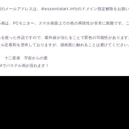
のメールアドレスは、＠essentialart.infoのドメイン指定解除をお願
ル画は、PCモニター、スマホ画面上での色の再現性が非常に困難です。
ルを使った作品ですので、紫外線が当たることで変色の可能性があります
テル定着剤を塗布しておりますが、描画面に触れることは避けてください
画 十二星座 宇宙からの愛
Mでパステル画が流れます！