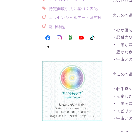
この作品
特定商取引法に基づく表記
☆この作
エッセンシャルアート研究所
龍神縁起
・心が落
・忍耐力
・五感が
・豊かな
・宇宙と
☆この作
・牡牛座
・安定し
・五感を
・スピリ
・宇宙と