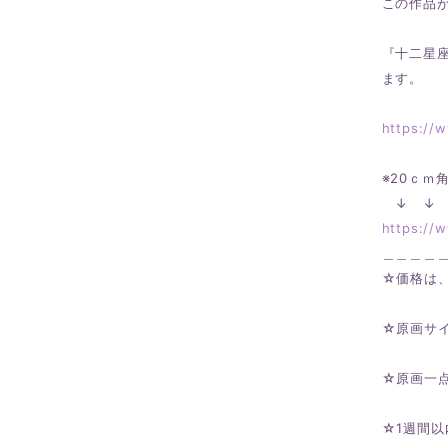
この作品
『十二星
ます。
https://
※20ｃｍ
↓ ↓ 
https://
＿＿＿＿
☆価格は
☆原画サイ
☆原画一
☆1週間