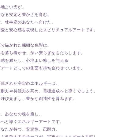
心地よい光が、
内なる安定と豊かさを育む。
は、牡牛座のあなたへ向けた、
の愛と安心感を表現したスピリチュアルアートです。
画で描かれた繊細な色彩は、
心を落ち着かせ、深い安らぎをもたらします。
五感を満たし、心地よい癒しを与える
グアートとしての側面も持ち合わせています。
表現された宇宙のエネルギーは、
忍耐力や持続力を高め、目標達成へと導くでしょう。
を呼び覚まし、豊かな創造性を育みます。
は、あなたの魂を癒し、
和へと導くエネルギーアートです。
あなたが持つ、安定性、忍耐力、
スを象徴するモチーフが、宇宙のエネルギーと共鳴し、