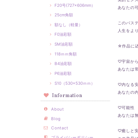
F20号(727×606mm）
あなたの
25cm角額
このパス
額なし（軽量）
人生をよ
F0油彩額
SM油彩額
☆作品に
118ｍｍ角額
♡宇宙か
B4油彩額
あなたは
P6油彩額
S10（530×530ｍｍ）
♡内なる
あなたの
Information
♡可能性
About
あなたは
Blog
Contact
♡癒しと
プライバシーポリシー