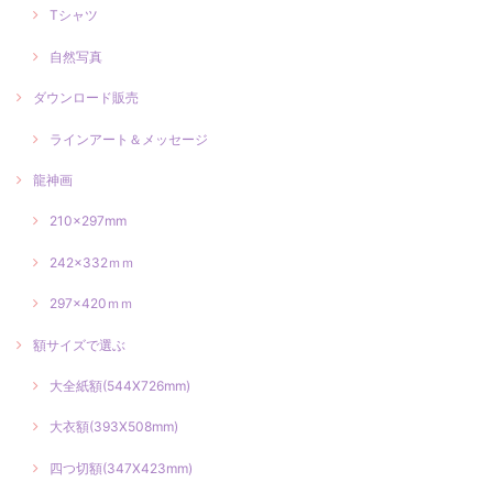
Tシャツ
自然写真
ダウンロード販売
ラインアート＆メッセージ
龍神画
210×297mm
242×332ｍｍ
297×420ｍｍ
額サイズで選ぶ
大全紙額(544X726mm)
大衣額(393X508mm)
四つ切額(347X423mm)