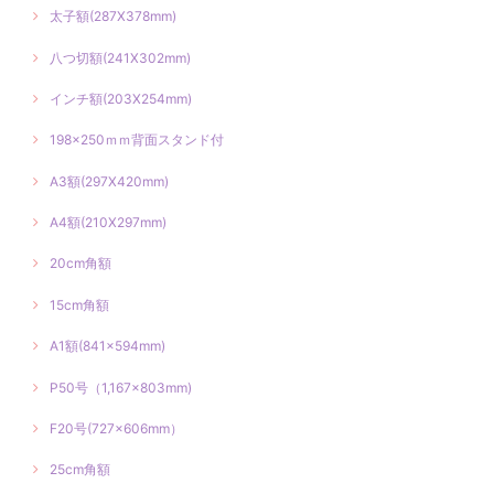
太子額(287X378mm)
八つ切額(241X302mm)
インチ額(203X254mm)
198×250ｍｍ背面スタンド付
A3額(297X420mm)
A4額(210X297mm)
20cm角額
15cm角額
A1額(841×594mm)
P50号（1,167×803mm)
F20号(727×606mm）
25cm角額