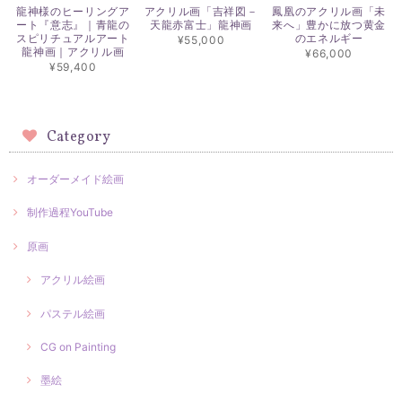
龍神様のヒーリングア
アクリル画「吉祥図－
鳳凰のアクリル画「未
ート『意志』｜青龍の
天龍赤富士」龍神画
来へ」豊かに放つ黄金
スピリチュアルアート
のエネルギー
¥55,000
龍神画｜アクリル画
¥66,000
¥59,400
Category
オーダーメイド絵画
制作過程YouTube
原画
アクリル絵画
パステル絵画
CG on Painting
墨絵