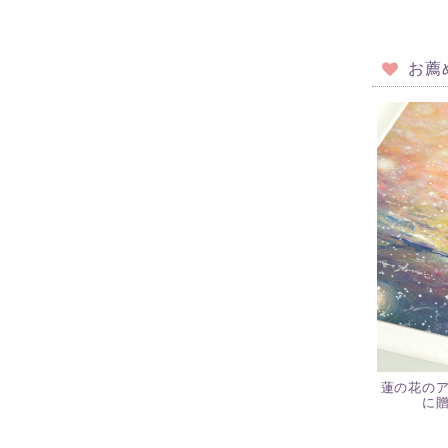
お薦
蓮の花の
に