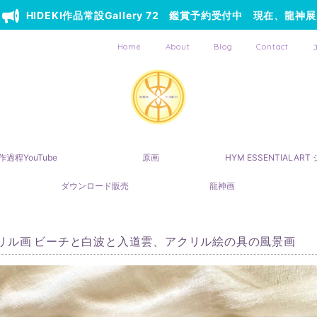
HIDEKI作品常設Gallery 72 鑑賞予約受付中 現在、龍神展
Home
About
Blog
Contact
作過程YouTube
原画
HYM ESSENTIALAR
ダウンロード販売
龍神画
リル画 ビーチと白波と入道雲、アクリル絵の具の風景画