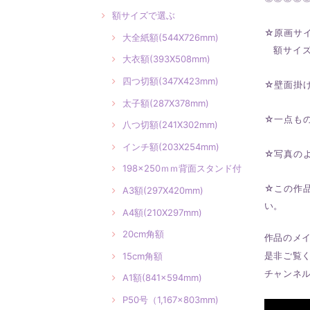
額サイズで選ぶ
☆原画サイ
大全紙額(544X726mm)
額サイズ：
大衣額(393X508mm)
四つ切額(347X423mm)
☆壁面掛
太子額(287X378mm)
☆一点も
八つ切額(241X302mm)
インチ額(203X254mm)
☆写真の
198×250ｍｍ背面スタンド付
☆この作
A3額(297X420mm)
い。
A4額(210X297mm)
20cm角額
作品のメ
是非ご覧
15cm角額
チャンネ
A1額(841×594mm)
P50号（1,167×803mm)