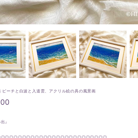
画 ビーチと白波と入道雲、アクリル絵の具の風景画
200
い出』
◎◎◎◎◎◎◎◎◎◎◎◎◎◎◎◎◎◎◎◎◎◎◎◎◎◎