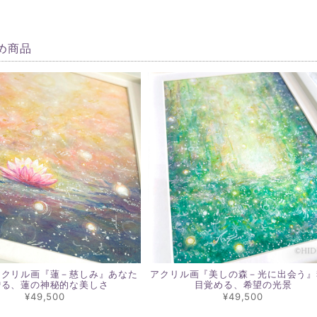
め商品
アクリル画『蓮－慈しみ』あなた
アクリル画『美しの森－光に出会う』
贈る、蓮の神秘的な美しさ
目覚める、希望の光景
¥49,500
¥49,500