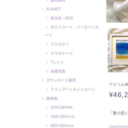
PLANET
BOOK・DVD
ポストカード・メッセージカ
ード
アクセサリ
スマホケース
Tシャツ
自然写真
ダウンロード販売
アクリル
ラインアート＆メッセージ
¥46,
龍神画
210×297mm
『夏の思
242×332ｍｍ
297×420ｍｍ
◎◎◎◎