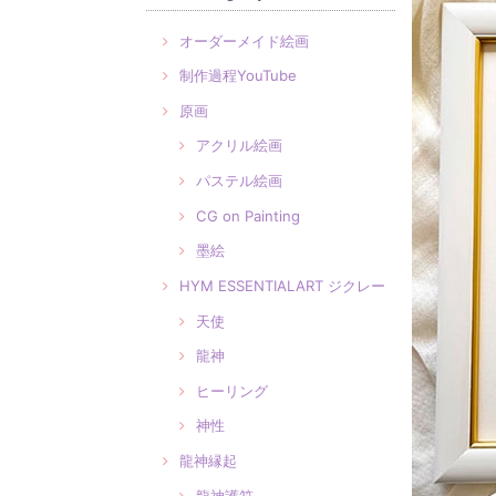
オーダーメイド絵画
制作過程YouTube
原画
アクリル絵画
パステル絵画
CG on Painting
墨絵
HYM ESSENTIALART ジクレー
天使
龍神
ヒーリング
神性
龍神縁起
龍神護符