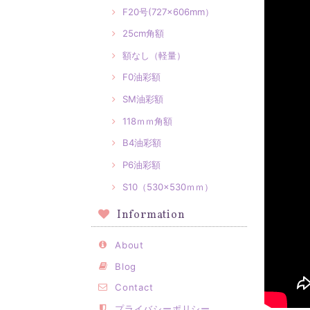
F20号(727×606mm）
25cm角額
額なし（軽量）
F0油彩額
SM油彩額
118ｍｍ角額
B4油彩額
P6油彩額
S10（530×530ｍｍ）
Information
About
Blog
Contact
プライバシーポリシー