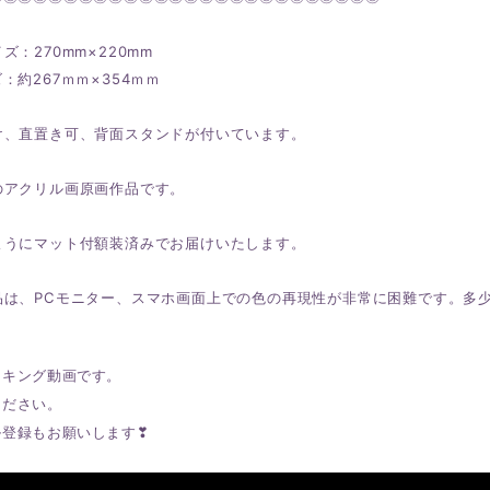
ズ：270mm×220mm
約267ｍｍ×354ｍｍ
け、直置き可、背面スタンドが付いています。
のアクリル画原画作品です。
ようにマット付額装済みでお届けいたします。
品は、PCモニター、スマホ画面上での色の再現性が非常に困難です。多
イキング動画です。
ください。
ル登録もお願いします❣