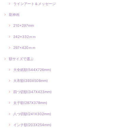
ラインアート＆メッセージ
龍神画
210×297mm
242×332ｍｍ
297×420ｍｍ
額サイズで選ぶ
大全紙額(544X726mm)
大衣額(393X508mm)
四つ切額(347X423mm)
太子額(287X378mm)
八つ切額(241X302mm)
インチ額(203X254mm)