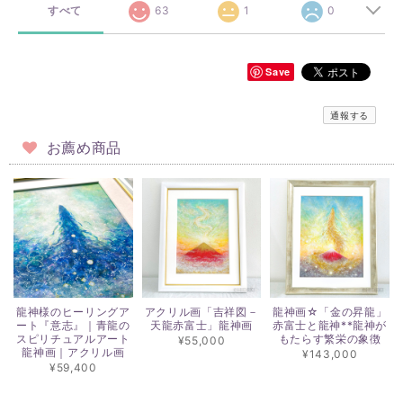
すべて
63
1
0
Save
通報する
お薦め商品
龍神様のヒーリングア
アクリル画「吉祥図－
龍神画☆「金の昇龍」
ート『意志』｜青龍の
天龍赤富士」龍神画
赤富士と龍神**龍神が
スピリチュアルアート
もたらす繁栄の象徴
¥55,000
龍神画｜アクリル画
¥143,000
¥59,400