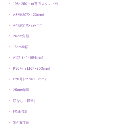
198×250ｍｍ背面スタンド付
A3額(297X420mm)
A4額(210X297mm)
20cm角額
15cm角額
A1額(841×594mm)
P50号（1,167×803mm)
F20号(727×606mm）
25cm角額
額なし（軽量）
F0油彩額
SM油彩額