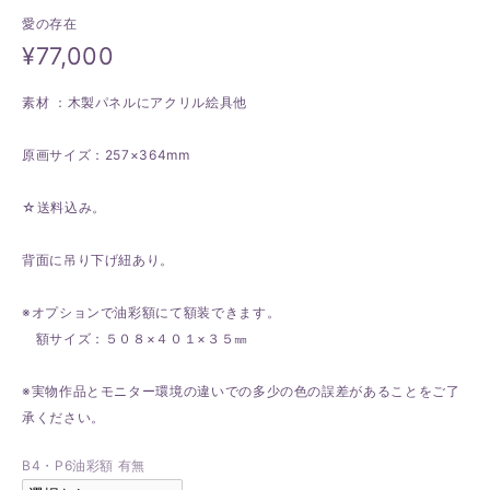
愛の存在
¥77,000
素材 ：木製パネルにアクリル絵具他
原画サイズ：257×364mm
☆送料込み。
背面に吊り下げ紐あり。
※オプションで油彩額にて額装できます。
額サイズ：５０８×４０１×３５㎜
※実物作品とモニター環境の違いでの多少の色の誤差があることをご了
承ください。
B4・P6油彩額 有無