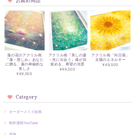
お薦め商品
蓮の花のアクリル画
アクリル画『美しの森
アクリル画「向日葵」
『蓮－慈しみ』あなた
－光に出会う』魂が目
太陽のエネルギー
に贈る、蓮の神秘的な
覚める、希望の光景
¥49,500
美しさ
¥49,500
¥49,500
Category
オーダーメイド絵画
制作過程YouTube
原画