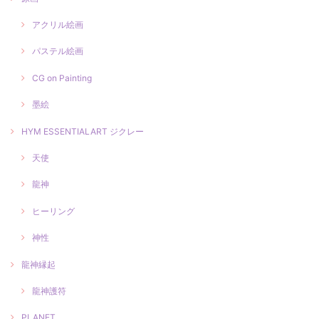
アクリル絵画
パステル絵画
CG on Painting
墨絵
HYM ESSENTIALART ジクレー
天使
龍神
ヒーリング
神性
龍神縁起
龍神護符
PLANET