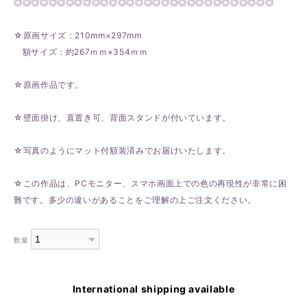
◎◎◎◎◎◎◎◎◎◎◎◎◎◎◎◎◎◎◎◎◎◎◎◎◎◎◎◎◎◎
☆原画サイズ：210mm×297mm
額サイズ：約267ｍｍ×354ｍｍ
☆原画作品です。
☆壁面掛け、直置き可、背面スタンドが付いています。
☆写真のようにマット付額装済みでお届けいたします。
☆この作品は、PCモニター、スマホ画面上での色の再現性が非常に困
難です。多少の違いがあることをご理解の上ご注文ください。
数量
International shipping available