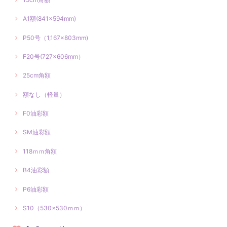
A1額(841×594mm)
P50号（1,167×803mm)
F20号(727×606mm）
25cm角額
額なし（軽量）
F0油彩額
SM油彩額
118ｍｍ角額
B4油彩額
P6油彩額
S10（530×530ｍｍ）