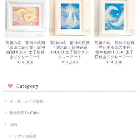
龍神の絵 龍神の絵画
龍神の絵 龍神の絵画
龍神の絵 龍神の絵画
『永遠に続く愛』龍神
『輝水龍』龍神画家
『浄化する水の龍神』
画家HIDEKI 太子額付
HIDEKI 太子額付きジ
龍神画家HIDEKI 太子
きジクレーアート
クレーアート
額付きジクレーアート
¥14,300
¥14,300
¥14,300
Category
オーダーメイド絵画
制作過程YouTube
原画
アクリル絵画