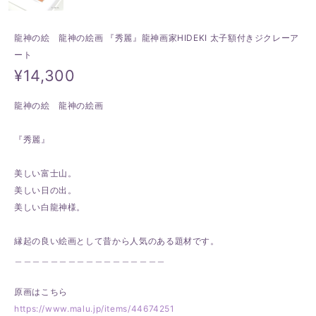
龍神の絵 龍神の絵画 『秀麗』龍神画家HIDEKI 太子額付きジクレーア
ート
¥14,300
龍神の絵 龍神の絵画
『秀麗』
美しい富士山。
美しい日の出。
美しい白龍神様。
縁起の良い絵画として昔から人気のある題材です。
＿＿＿＿＿＿＿＿＿＿＿＿＿＿＿＿＿
原画はこちら
https://www.malu.jp/items/44674251