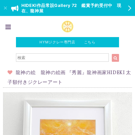
HIDEKI作品常設Gallery 72 鑑賞予約受付中 現
在、龍神展
HYMジクレー専門店 こちら
龍神の絵 龍神の絵画 『秀麗』龍神画家HIDEKI 太
子額付きジクレーアート