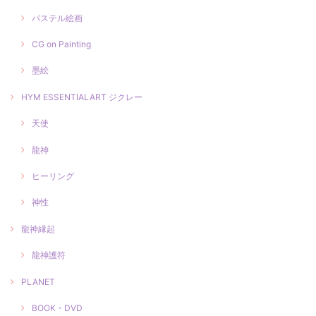
パステル絵画
CG on Painting
墨絵
HYM ESSENTIALART ジクレー
天使
龍神
ヒーリング
神性
龍神縁起
龍神護符
PLANET
BOOK・DVD