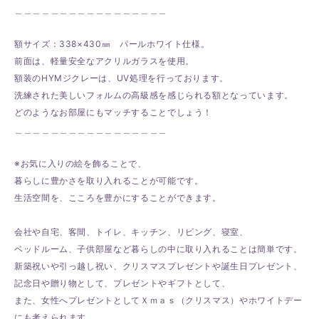
＿＿＿＿＿＿＿＿＿＿＿＿＿＿＿＿＿
額サイズ：338×430㎜ パールホワイト仕様。
前面は、軽量安全なアクリルガラスを使用。
額装のHYMジクレーは、UV処理を行っております。
洗練された美しいフォルムの高級感を感じられる額となっています。
どのようなお部屋にもマッチすることでしょう！
＿＿＿＿＿＿＿＿＿＿＿＿＿＿＿＿＿
※お気に入りの絵を飾ることで、
暮らしに豊かさを取り入れることが可能です。
生活空間を、こころを豊かにすることができます。
会社や自宅、客間、トイレ、キッチン、リビング、寝室、
ベッドルーム、子供部屋など暮らしの中に取り入れることは簡単です。
新築祝いや引っ越し祝い、クリスマスプレゼントや誕生日プレゼント、
記念日や贈り物として、プレゼントやギフトとして、
また、女性へプレゼントとしてＸｍａｓ（クリスマス）やホワイトデー
にも考えられます。