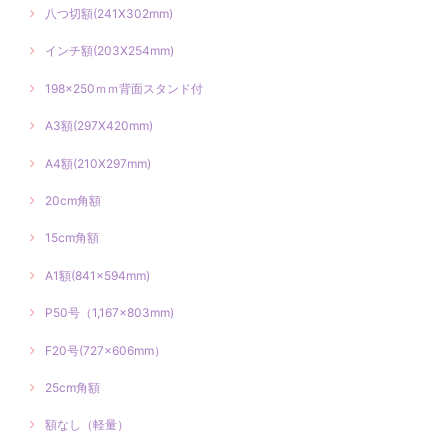
八つ切額(241X302mm)
インチ額(203X254mm)
198×250ｍｍ背面スタンド付
A3額(297X420mm)
A4額(210X297mm)
20cm角額
15cm角額
A1額(841×594mm)
P50号（1,167×803mm)
F20号(727×606mm）
25cm角額
額なし（軽量）