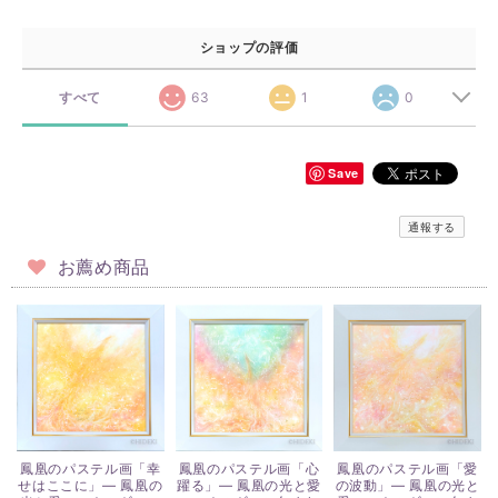
ショップの評価
すべて
63
1
0
Save
通報する
お薦め商品
鳳凰のパステル画「幸
鳳凰のパステル画「心
鳳凰のパステル画「愛
せはここに」― 鳳凰の
躍る」― 鳳凰の光と愛
の波動」― 鳳凰の光と