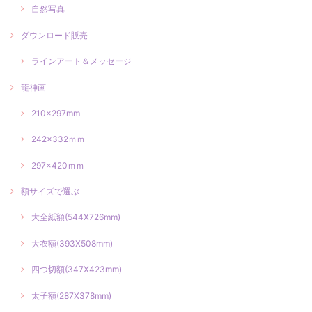
自然写真
ダウンロード販売
ラインアート＆メッセージ
龍神画
210×297mm
242×332ｍｍ
297×420ｍｍ
額サイズで選ぶ
大全紙額(544X726mm)
大衣額(393X508mm)
四つ切額(347X423mm)
太子額(287X378mm)