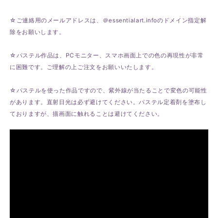
☆ご連絡用のメールアドレスは、＠essentialart.infoのドメイン指定解
除をお願いします。
☆パステル作品は、PCモニター、スマホ画面上での色の再現性が非常
に困難です。ご理解の上ご注文をお願いいたします。
☆パステルを使った作品ですので、紫外線が当たることで変色の可能性
があります。直射日光は必ず避けてください。パステル定着剤を塗布し
ておりますが、描画面に触れることは避けてください。