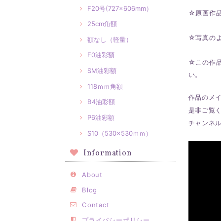
F20号(727×606mm）
☆原画作
25cm角額
☆写真の
額なし（軽量）
F0油彩額
☆この作
SM油彩額
い。
118ｍｍ角額
作品のメ
B4油彩額
是非ご覧
P6油彩額
チャンネ
S10（530×530ｍｍ）
Information
About
Blog
Contact
プライバシーポリシー