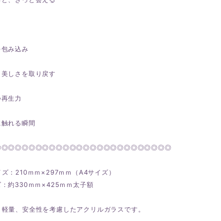
を包み込み
ら美しさを取り戻す
つ再生力
に触れる瞬間
◎◎◎◎◎◎◎◎◎◎◎◎◎◎◎◎◎◎◎◎◎◎◎◎◎◎
ズ：210ｍｍ×297ｍｍ（A4サイズ）
約330ｍｍ×425ｍｍ太子額
、軽量、安全性を考慮したアクリルガラスです。