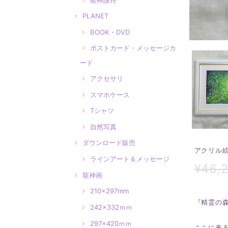
PLANET
BOOK・DVD
ポストカード・メッセージカ
ード
アクセサリ
スマホケース
Tシャツ
自然写真
ダウンロード販売
アクリル
ラインアート＆メッセージ
¥46,
龍神画
210×297mm
『精霊の
242×332ｍｍ
297×420ｍｍ
ここに来