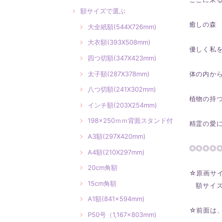
額サイズで選ぶ
癒しの森
大全紙額(544X726mm)
大衣額(393X508mm)
優しく私
四つ切額(347X423mm)
太子額(287X378mm)
体の内か
八つ切額(241X302mm)
植物の持
インチ額(203X254mm)
198×250ｍｍ背面スタンド付
精霊の愛
A3額(297X420mm)
◎◎◎◎
A4額(210X297mm)
20cm角額
☆原画サイ
15cm角額
額サイズ：
A1額(841×594mm)
☆前面は
P50号（1,167×803mm)