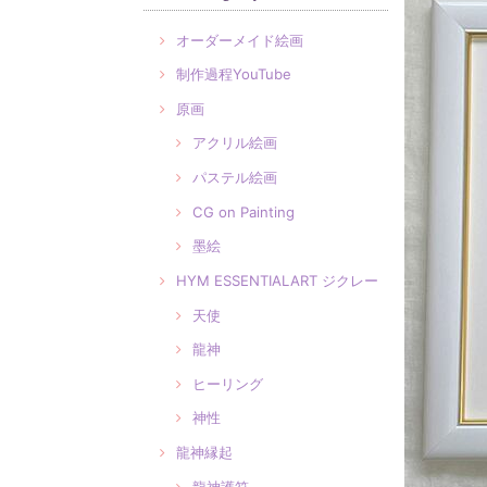
オーダーメイド絵画
制作過程YouTube
原画
アクリル絵画
パステル絵画
CG on Painting
墨絵
HYM ESSENTIALART ジクレー
天使
龍神
ヒーリング
神性
龍神縁起
龍神護符