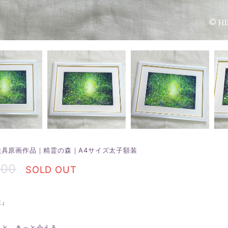
絵具原画作品｜精霊の森｜A4サイズ太子額装
200
SOLD OUT
森』
ると、きっと会える