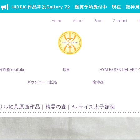
HIDEKI作品常設Gallery 72 鑑賞予約受付中 現在、龍神展
Home
About
Blog
Contact
作過程YouTube
原画
HYM ESSENTIALAR
ダウンロード販売
龍神画
リル絵具原画作品｜精霊の森｜A4サイズ太子額装