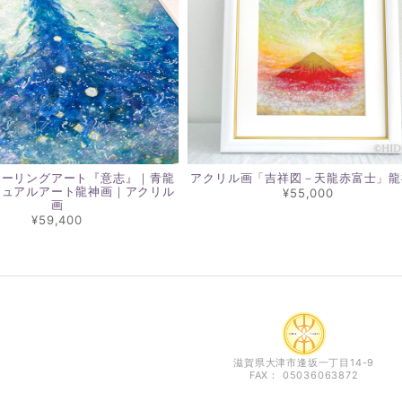
ヒーリングアート『意志』｜青龍
アクリル画「吉祥図－天龍赤富士」龍
チュアルアート龍神画｜アクリル
¥55,000
画
¥59,400
滋賀県大津市逢坂一丁目14-9
FAX： 05036063872