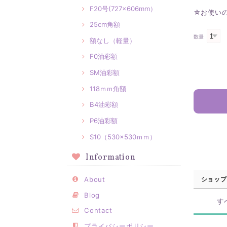
F20号(727×606mm）
☆お使い
25cm角額
数量
額なし（軽量）
F0油彩額
SM油彩額
118ｍｍ角額
B4油彩額
P6油彩額
S10（530×530ｍｍ）
Information
ショップ
About
Blog
す
Contact
プライバシーポリシー