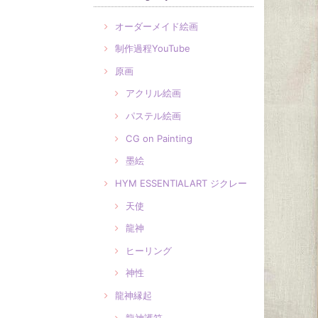
オーダーメイド絵画
制作過程YouTube
原画
アクリル絵画
パステル絵画
CG on Painting
墨絵
HYM ESSENTIALART ジクレー
天使
龍神
ヒーリング
神性
龍神縁起
龍神護符