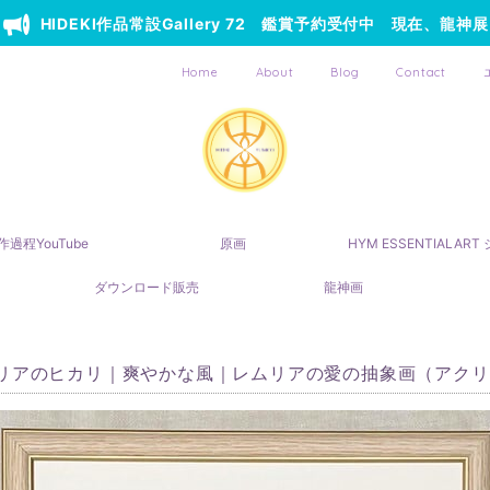
HIDEKI作品常設Gallery 72 鑑賞予約受付中 現在、龍神展
Home
About
Blog
Contact
作過程YouTube
原画
HYM ESSENTIALAR
ダウンロード販売
龍神画
リアのヒカリ｜爽やかな風｜レムリアの愛の抽象画（アクリ