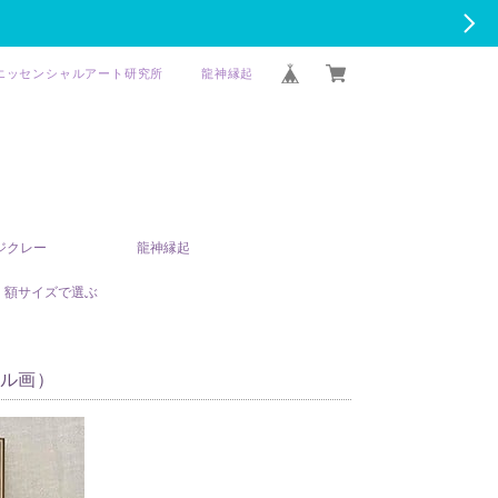
エッセンシャルアート研究所
龍神縁起
T ジクレー
龍神縁起
額サイズで選ぶ
ル画）