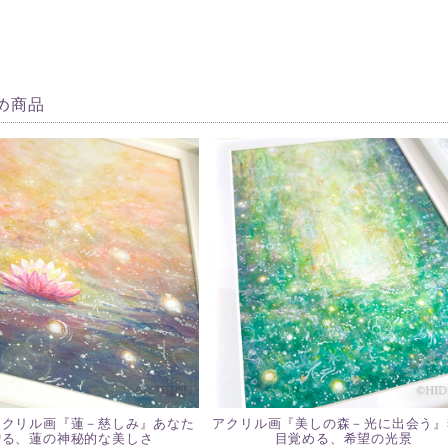
め商品
アクリル画『蓮－慈しみ』あなた
アクリル画『美しの森－光に出会う』
贈る、蓮の神秘的な美しさ
目覚める、希望の光景