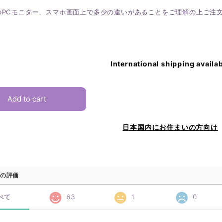
のPCモニター、スマホ画面上で多少の違いがあることをご理解の上ご注
International shipping availa
Add to cart
日本国内にお住まいの方向け
の評価
べて
63
1
0