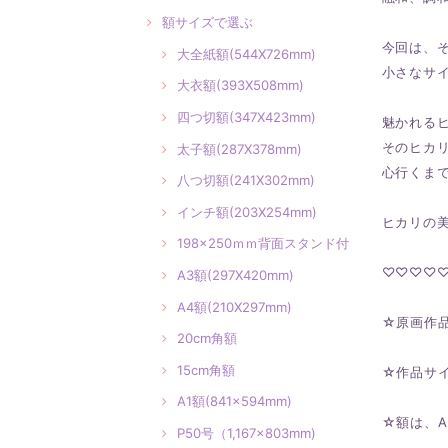
額サイズで選ぶ
今回は、
大全紙額(544X726mm)
小さなサ
大衣額(393X508mm)
四つ切額(347X423mm)
魅かれる
そのヒカ
太子額(287X378mm)
心行くま
八つ切額(241X302mm)
インチ額(203X254mm)
ヒカリの
198×250ｍｍ背面スタンド付
♡♡♡♡
A3額(297X420mm)
A4額(210X297mm)
☆原画作
20cm角額
15cm角額
☆作品サイ
A1額(841×594mm)
☆額は、A
P50号（1,167×803mm)