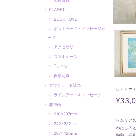
PLANET
BOOK・DVD
ポストカード・メッセージカ
ード
アクセサリ
スマホケース
Tシャツ
自然写真
ダウンロード販売
レムリア
ラインアート＆メッセージ
¥33,
龍神画
210×297mm
レムリア
242×332ｍｍ
わたしの
297×420ｍｍ
融和、調