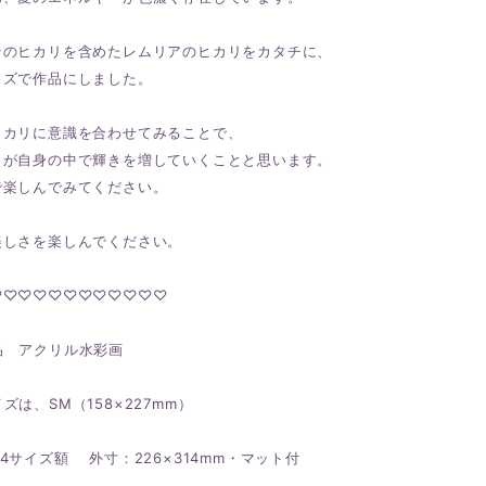
そのヒカリを含めたレムリアのヒカリをカタチに、
イズで作品にしました。
ヒカリに意識を合わせてみることで、
リが自身の中で輝きを増していくことと思います。
で楽しんでみてください。
美しさを楽しんでください。
♡♡♡♡♡♡♡♡♡♡♡♡
品 アクリル水彩画
ズは、SM（158×227mm）
4サイズ額 外寸：226×314mm・マット付