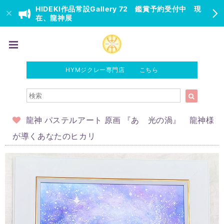
HIDEKI作品常設Gallery 72 鑑賞予約受付中 現
在、龍神展
HYMジクレー専門店 こちら
龍神 パステルアート 原画 『あ 光の渦』 龍神様
が導くあなたのヒカリ