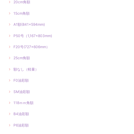
20cm角額
15cm角額
A1額(841×594mm)
P50号（1,167×803mm)
F20号(727×606mm）
25cm角額
額なし（軽量）
F0油彩額
SM油彩額
118ｍｍ角額
B4油彩額
P6油彩額