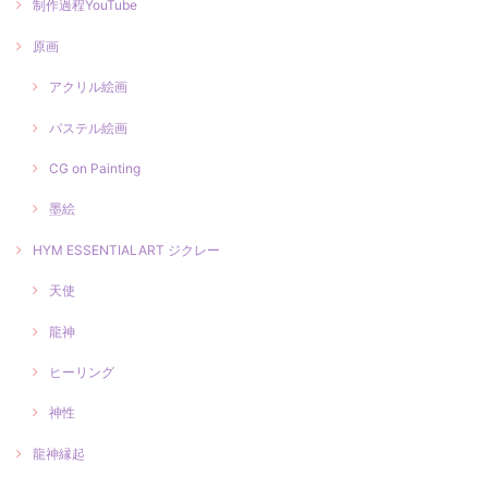
制作過程YouTube
原画
アクリル絵画
パステル絵画
CG on Painting
墨絵
HYM ESSENTIALART ジクレー
天使
龍神
ヒーリング
神性
龍神縁起