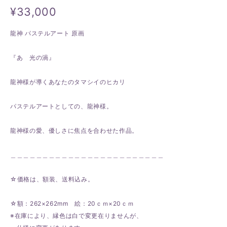
¥33,000
龍神 パステルアート 原画
『あ 光の渦』
龍神様が導くあなたのタマシイのヒカリ
パステルアートとしての、龍神様。
龍神様の愛、優しさに焦点を合わせた作品。
＿＿＿＿＿＿＿＿＿＿＿＿＿＿＿＿＿＿＿＿＿＿＿＿
☆価格は、額装、送料込み。
☆額：262×262mm 絵：20ｃｍ×20ｃｍ
※在庫により、縁色は白で変更在りませんが、