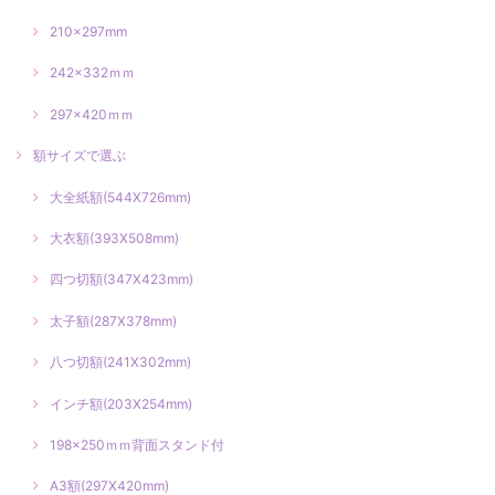
210×297mm
242×332ｍｍ
297×420ｍｍ
額サイズで選ぶ
大全紙額(544X726mm)
大衣額(393X508mm)
四つ切額(347X423mm)
太子額(287X378mm)
八つ切額(241X302mm)
インチ額(203X254mm)
198×250ｍｍ背面スタンド付
A3額(297X420mm)