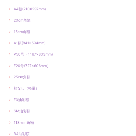
A4額(210X297mm)
20cm角額
15cm角額
A1額(841×594mm)
P50号（1,167×803mm)
F20号(727×606mm）
25cm角額
額なし（軽量）
F0油彩額
SM油彩額
118ｍｍ角額
B4油彩額