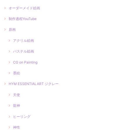
オーダーメイド絵画
制作過程YouTube
原画
アクリル絵画
パステル絵画
CG on Painting
墨絵
HYM ESSENTIALART ジクレー
天使
龍神
ヒーリング
神性