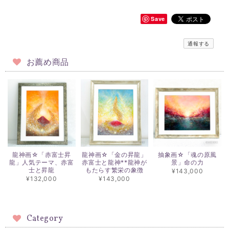
Save
通報する
お薦め商品
龍神画☆「赤富士昇
龍神画☆「金の昇龍」
抽象画☆「魂の原風
龍」人気テーマ、赤富
赤富士と龍神**龍神が
景」命の力
士と昇龍
もたらす繁栄の象徴
¥143,000
¥132,000
¥143,000
Category