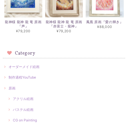
龍神様 龍神 龍 竜 原画
龍神様 龍神 龍 竜 原画
鳳凰 原画『愛の輝き』
『声』
『赤富士・龍神』
¥88,000
¥79,200
¥79,200
Category
オーダーメイド絵画
制作過程YouTube
原画
アクリル絵画
パステル絵画
CG on Painting