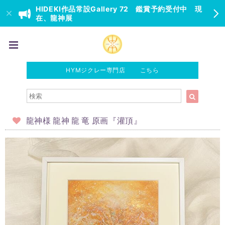
HIDEKI作品常設Gallery 72 鑑賞予約受付中 現
在、龍神展
HYMジクレー専門店 こちら
龍神様 龍神 龍 竜 原画『灌頂』