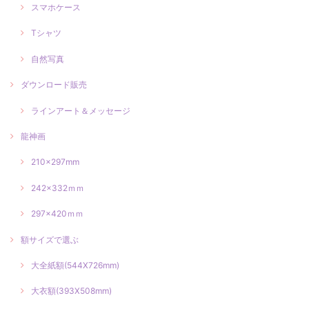
スマホケース
Tシャツ
自然写真
ダウンロード販売
ラインアート＆メッセージ
龍神画
210×297mm
242×332ｍｍ
297×420ｍｍ
額サイズで選ぶ
大全紙額(544X726mm)
大衣額(393X508mm)