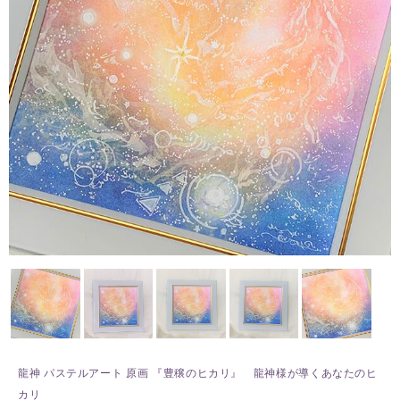
龍神 パステルアート 原画 『豊穣のヒカリ』 龍神様が導くあなたのヒ
カリ