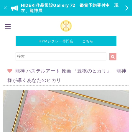
HIDEKI作品常設Gallery 72 鑑賞予約受付中 現
在、龍神展
HYMジクレー専門店 こちら
龍神 パステルアート 原画 『豊穣のヒカリ』 龍神
様が導くあなたのヒカリ