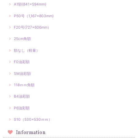
A1額(841×594mm)
P50号（1,167×803mm)
F20号(727×606mm）
25cm角額
額なし（軽量）
F0油彩額
SM油彩額
118ｍｍ角額
B4油彩額
P6油彩額
S10（530×530ｍｍ）
Information