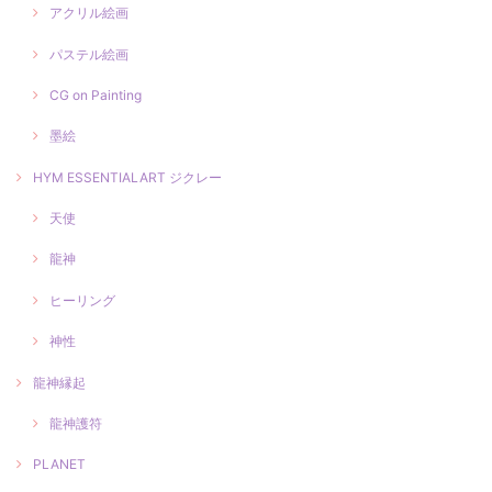
アクリル絵画
パステル絵画
CG on Painting
墨絵
HYM ESSENTIALART ジクレー
天使
龍神
ヒーリング
神性
龍神縁起
龍神護符
PLANET