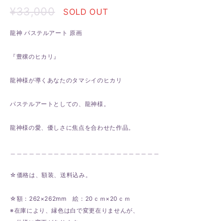
¥33,000
SOLD OUT
龍神 パステルアート 原画
『豊穣のヒカリ』
龍神様が導くあなたのタマシイのヒカリ
パステルアートとしての、龍神様。
龍神様の愛、優しさに焦点を合わせた作品。
＿＿＿＿＿＿＿＿＿＿＿＿＿＿＿＿＿＿＿＿＿＿＿＿
☆価格は、額装、送料込み。
☆額：262×262mm 絵：20ｃｍ×20ｃｍ
※在庫により、縁色は白で変更在りませんが、