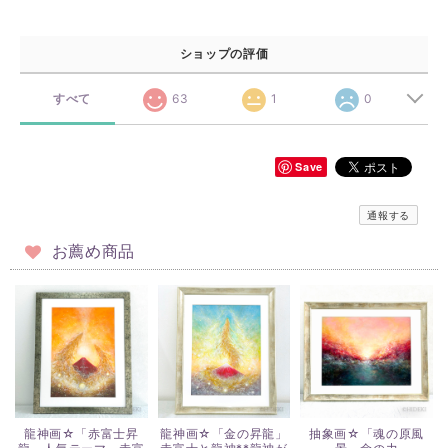
ショップの評価
すべて
63
1
0
Save
通報する
お薦め商品
龍神画☆「赤富士昇
龍神画☆「金の昇龍」
抽象画☆「魂の原風