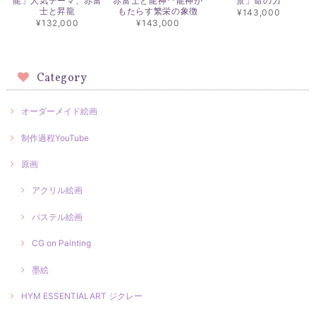
龍」人気テーマ、赤富
赤富士と龍神**龍神が
景」命の力
士と昇龍
もたらす繁栄の象徴
¥143,000
¥132,000
¥143,000
Category
オーダーメイド絵画
制作過程YouTube
原画
アクリル絵画
パステル絵画
CG on Painting
墨絵
HYM ESSENTIALART ジクレー