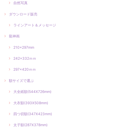
自然写真
ダウンロード販売
ラインアート＆メッセージ
龍神画
210×297mm
242×332ｍｍ
297×420ｍｍ
額サイズで選ぶ
大全紙額(544X726mm)
大衣額(393X508mm)
四つ切額(347X423mm)
太子額(287X378mm)