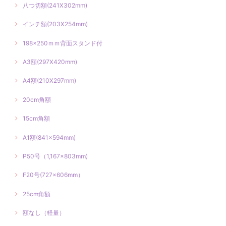
八つ切額(241X302mm)
インチ額(203X254mm)
198×250ｍｍ背面スタンド付
A3額(297X420mm)
A4額(210X297mm)
20cm角額
15cm角額
A1額(841×594mm)
P50号（1,167×803mm)
F20号(727×606mm）
25cm角額
額なし（軽量）