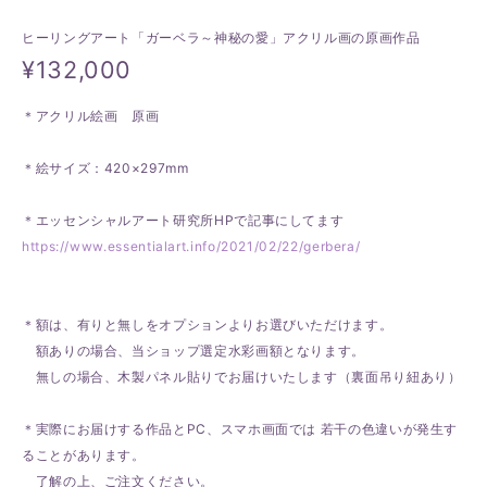
ヒーリングアート「ガーベラ～神秘の愛」アクリル画の原画作品
¥132,000
＊アクリル絵画 原画
＊絵サイズ：420×297mm
＊エッセンシャルアート研究所HPで記事にしてます
https://www.essentialart.info/2021/02/22/gerbera/
＊額は、有りと無しをオプションよりお選びいただけます。
額ありの場合、当ショップ選定水彩画額となります。
無しの場合、木製パネル貼りでお届けいたします（裏面吊り紐あり）
＊実際にお届けする作品とPC、スマホ画面では 若干の色違いが発生す
ることがあります。
了解の上、ご注文ください。