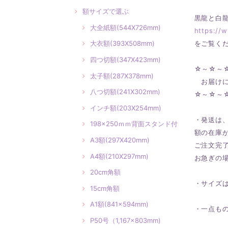
額サイズで選ぶ
黒龍と白
大全紙額(544X726mm)
https://
をご覧く
大衣額(393X508mm)
四つ切額(347X423mm)
☆～☆～
太子額(287X378mm)
お届けに
八つ切額(241X302mm)
☆～☆～
インチ額(203X254mm)
・発送は
198×250ｍｍ背面スタンド付
額の在庫
A3額(297X420mm)
ご注文完
A4額(210X297mm)
お急ぎの
20cm角額
・サイズは
15cm角額
A1額(841×594mm)
・一点も
P50号（1,167×803mm)