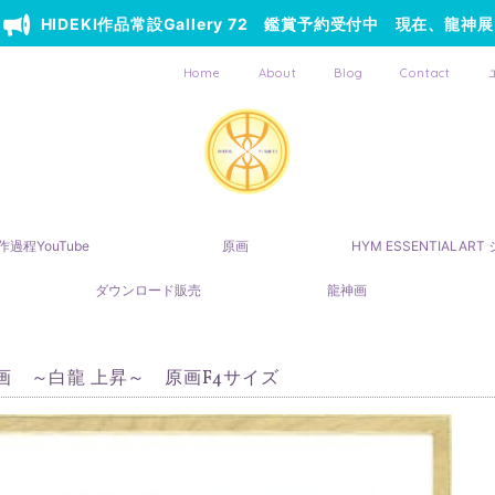
HIDEKI作品常設Gallery 72 鑑賞予約受付中 現在、龍神展
Home
About
Blog
Contact
作過程YouTube
原画
HYM ESSENTIALAR
ダウンロード販売
龍神画
画 ～白龍 上昇～ 原画F4サイズ