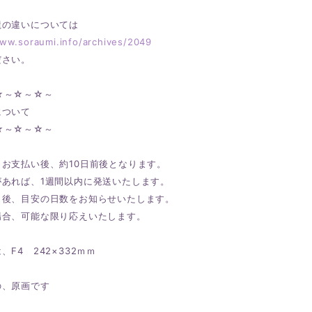
龍の違いについては
www.soraumi.info/archives/2049
ださい。
☆～☆～☆～
ついて
☆～☆～☆～
、お支払い後、約10日前後となります。
があれば、1週間以内に発送いたします。
了後、目安の日数をお知らせいたします。
場合、可能な限り応えいたします。
、F4 242×332ｍｍ
の、原画です