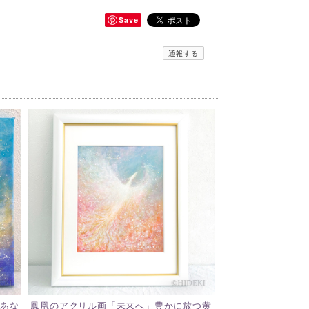
Save
通報する
あな
鳳凰のアクリル画「未来へ」豊かに放つ黄