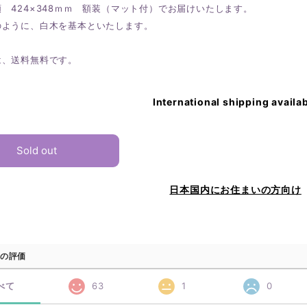
 424×348ｍｍ 額装（マット付）でお届けいたします。
のように、白木を基本といたします。
は、送料無料です。
International shipping availa
Sold out
日本国内にお住まいの方向け
の評価
べて
63
1
0