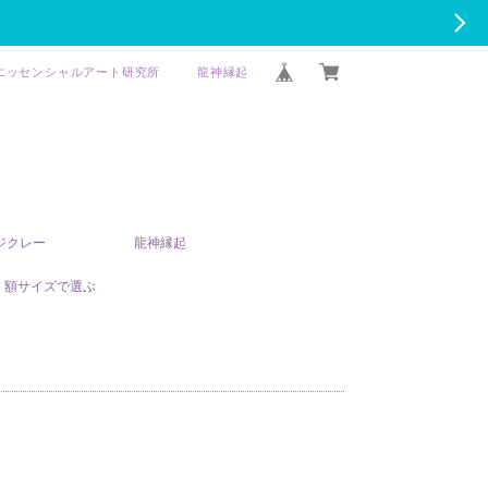
エッセンシャルアート研究所
龍神縁起
T ジクレー
龍神縁起
額サイズで選ぶ