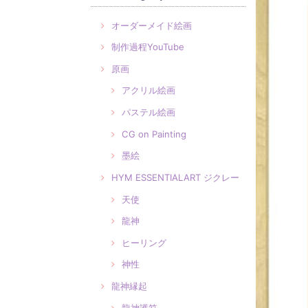
オーダーメイド絵画
制作過程YouTube
原画
アクリル絵画
パステル絵画
CG on Painting
墨絵
HYM ESSENTIALART ジクレー
天使
龍神
ヒーリング
神性
龍神縁起
龍神護符