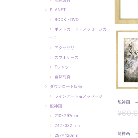
PLANET
BOOK・DVD
ポストカード・メッセージカ
ード
アクセサリ
スマホケース
Tシャツ
自然写真
ダウンロード販売
ラインアート＆メッセージ
龍神画 
龍神画
¥60,
210×297mm
242×332ｍｍ
龍神画 
297×420ｍｍ