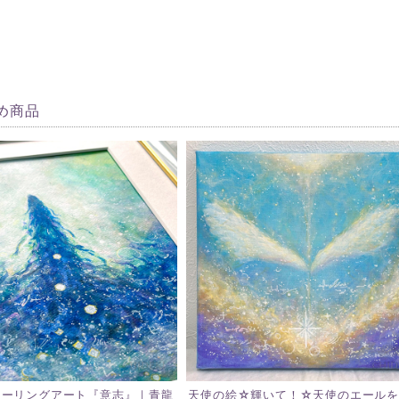
め商品
ヒーリングアート『意志』｜青龍
天使の絵☆輝いて！☆天使のエールを