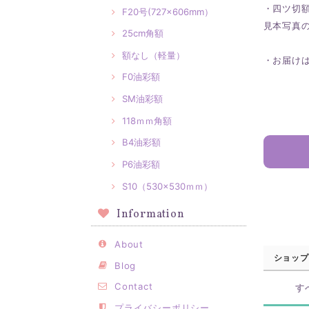
・四ツ切額
F20号(727×606mm）
見本写真
25cm角額
額なし（軽量）
・お届け
F0油彩額
SM油彩額
118ｍｍ角額
B4油彩額
P6油彩額
S10（530×530ｍｍ）
Information
About
ショップ
Blog
Contact
す
プライバシーポリシー