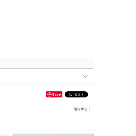
Save
通報する