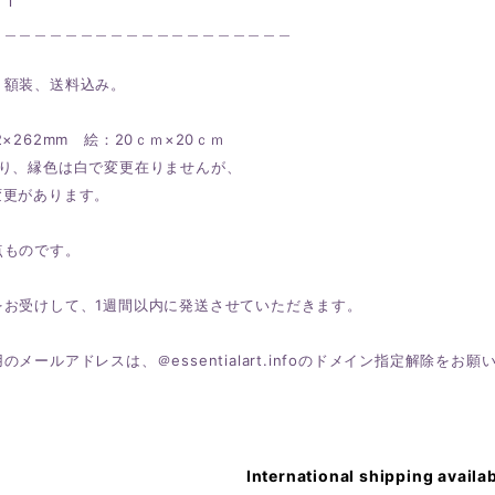
ＫＩ
＿＿＿＿＿＿＿＿＿＿＿＿＿＿＿＿＿＿＿＿
、額装、送料込み。
2×262mm 絵：20ｃｍ×20ｃｍ
より、縁色は白で変更在りませんが、
更があります。
点ものです。
をお受けして、1週間以内に発送させていただきます。
のメールアドレスは、＠essentialart.infoのドメイン指定解除をお願
International shipping availa