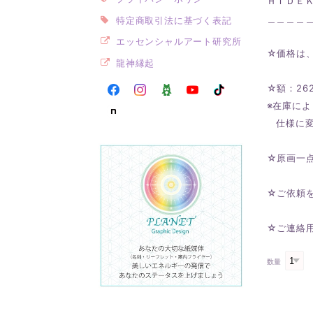
ＨＩＤＥ
＿＿＿＿
特定商取引法に基づく表記
エッセンシャルアート研究所
☆価格は
龍神縁起
☆額：26
※在庫に
仕様に変
☆原画一
☆ご依頼
☆ご連絡用
数量