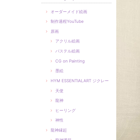
オーダーメイド絵画
制作過程YouTube
原画
アクリル絵画
パステル絵画
CG on Painting
墨絵
HYM ESSENTIALART ジクレー
天使
龍神
ヒーリング
神性
龍神縁起
龍神護符