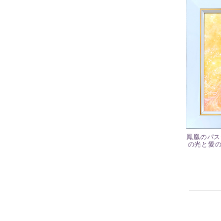
鳳凰のパス
の光と愛