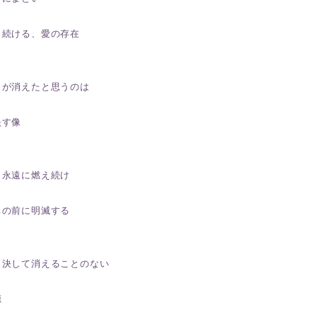
り続ける、愛の存在
リが消えたと思うのは
映す像
、永遠に燃え続け
ちの前に明滅する
、決して消えることのない
源