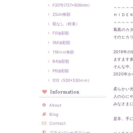
F20号(727×606mm）
～～～～
25cm角額
ＨＩＤＥ
～～～～
額なし（軽量）
鳳凰のカ
F0油彩額
そのヒカ
SM油彩額
2019年
118ｍｍ角額
ますます
B4油彩額
そんな中
P6油彩額
2020年
S10（530×530ｍｍ）
柔らかい
Information
人の心に
みなさま
About
Blog
是非、手
Contact
プライバシーポリシー