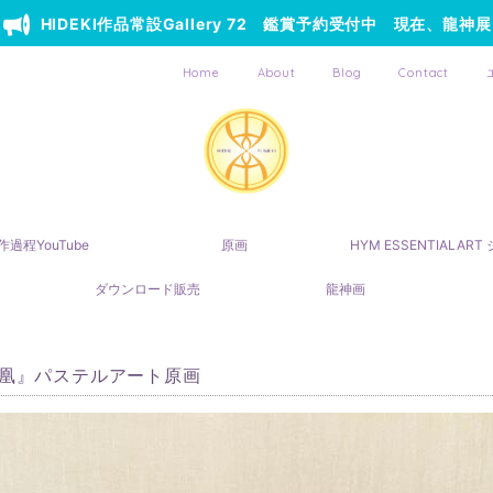
HIDEKI作品常設Gallery 72 鑑賞予約受付中 現在、龍神展
Home
About
Blog
Contact
作過程YouTube
原画
HYM ESSENTIALAR
ダウンロード販売
龍神画
 凰』パステルアート原画