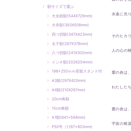
額サイズで選ぶ
永遠に光
大全紙額(544X726mm)
大衣額(393X508mm)
四つ切額(347X423mm)
そのヒカ
太子額(287X378mm)
人の心の
八つ切額(241X302mm)
インチ額(203X254mm)
198×250ｍｍ背面スタンド付
愛の炎は
A3額(297X420mm)
わたした
A4額(210X297mm)
20cm角額
15cm角額
愛の炎は
A1額(841×594mm)
宇宙の根
P50号（1,167×803mm)