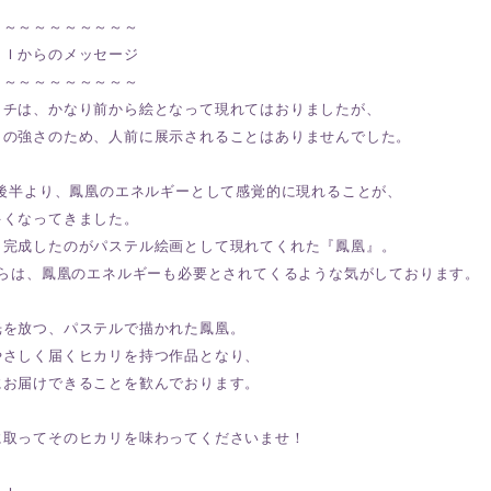
～～～～～～～～～～
ＫＩからのメッセージ
～～～～～～～～～～
タチは、かなり前から絵となって現れてはおりましたが、
リの強さのため、人前に展示されることはありませんでした。
の後半より、鳳凰のエネルギーとして感覚的に現れることが、
多くなってきました。
、完成したのがパステル絵画として現れてくれた『鳳凰』。
からは、鳳凰のエネルギーも必要とされてくるような気がしております。
光を放つ、パステルで描かれた鳳凰。
やさしく届くヒカリを持つ作品となり、
にお届けできることを歓んでおります。
に取ってそのヒカリを味わってくださいませ！