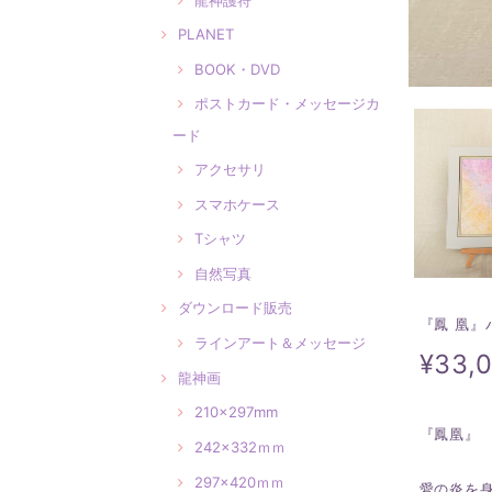
PLANET
BOOK・DVD
ポストカード・メッセージカ
ード
アクセサリ
スマホケース
Tシャツ
自然写真
ダウンロード販売
『鳳 凰』
ラインアート＆メッセージ
¥33,
龍神画
210×297mm
『鳳凰』
242×332ｍｍ
297×420ｍｍ
愛の炎を