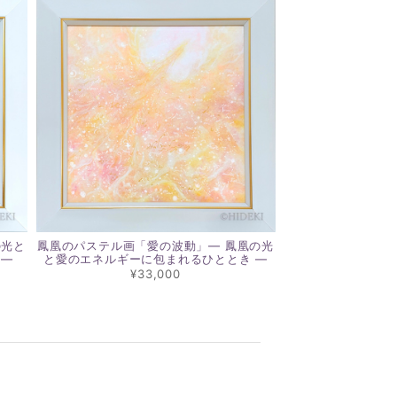
の光と
鳳凰のパステル画「愛の波動」― 鳳凰の光
 ―
と愛のエネルギーに包まれるひととき ―
¥33,000