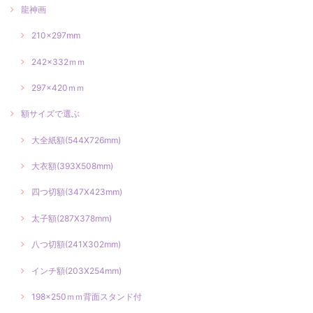
龍神画
210×297mm
242×332ｍｍ
297×420ｍｍ
額サイズで選ぶ
大全紙額(544X726mm)
大衣額(393X508mm)
四つ切額(347X423mm)
太子額(287X378mm)
八つ切額(241X302mm)
インチ額(203X254mm)
198×250ｍｍ背面スタンド付