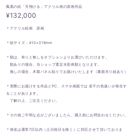
鳳凰の絵「天翔ける」アクリル画の原画作品
¥132,000
＊アクリル絵画 原画
＊絵サイズ：410×318mm
＊額は、有りと無しをオプションよりお選びいただけます。
額ありの場合、当ショップ選定水彩画額となります。
無しの場合、木製パネル貼りでお届けいたします（裏面吊り紐あり）
＊実際にお届けする作品とPC、スマホ画面では 若干の色違いが発生す
ることがあります。
了解の上、ご注文ください。
＊その他ご不明な点がございましたら、購入前にお問合わせください。
＊発送は通常7日以内（土日祝日を除く）に対応させて頂いておりま