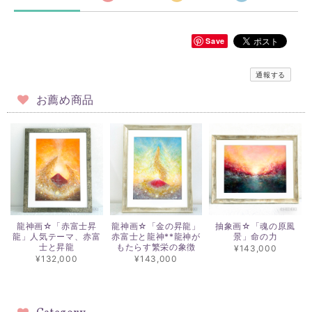
Save
通報する
お薦め商品
龍神画☆「赤富士昇
龍神画☆「金の昇龍」
抽象画☆「魂の原風
龍」人気テーマ、赤富
赤富士と龍神**龍神が
景」命の力
士と昇龍
もたらす繁栄の象徴
¥143,000
¥132,000
¥143,000