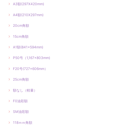
A3額(297X420mm)
A4額(210X297mm)
20cm角額
15cm角額
A1額(841×594mm)
P50号（1,167×803mm)
F20号(727×606mm）
25cm角額
額なし（軽量）
F0油彩額
SM油彩額
118ｍｍ角額