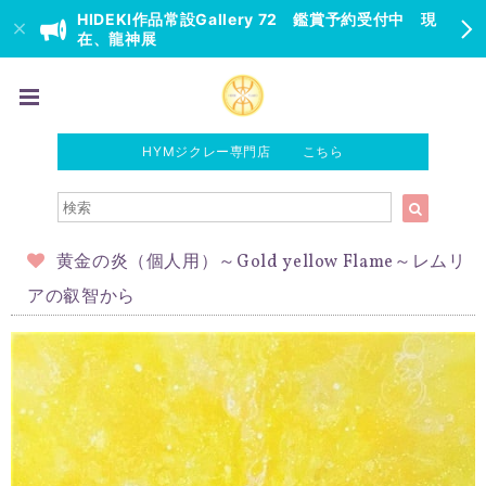
HIDEKI作品常設Gallery 72 鑑賞予約受付中 現
在、龍神展
HYMジクレー専門店 こちら
黄金の炎（個人用）～Gold yellow Flame～レムリ
アの叡智から