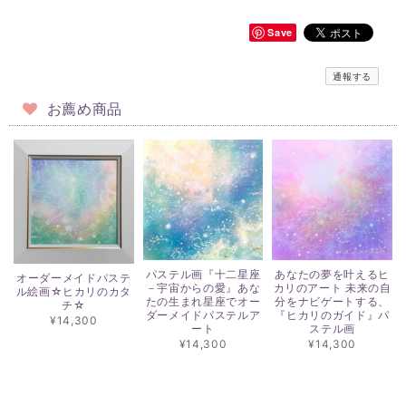
Save
通報する
お薦め商品
パステル画『十二星座
あなたの夢を叶えるヒ
オーダーメイドパステ
－宇宙からの愛』あな
カリのアート 未来の自
ル絵画☆ヒカリのカタ
たの生まれ星座でオー
分をナビゲートする、
チ☆
ダーメイドパステルア
『ヒカリのガイド』パ
¥14,300
ート
ステル画
¥14,300
¥14,300