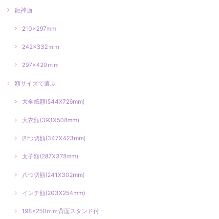
龍神画
210×297mm
242×332ｍｍ
297×420ｍｍ
額サイズで選ぶ
大全紙額(544X726mm)
大衣額(393X508mm)
四つ切額(347X423mm)
太子額(287X378mm)
八つ切額(241X302mm)
インチ額(203X254mm)
198×250ｍｍ背面スタンド付