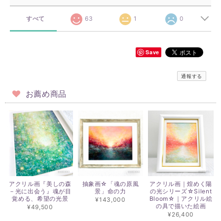
すべて
63
1
0
Save
通報する
お薦め商品
アクリル画『美しの森
抽象画☆「魂の原風
アクリル画｜煌めく陽
－光に出会う』魂が目
景」命の力
の光シリーズ☆Silent
覚める、希望の光景
Bloom☆｜アクリル絵
¥143,000
の具で描いた絵画
¥49,500
¥26,400