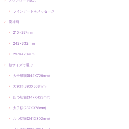
ダウンロード販売
ラインアート＆メッセージ
龍神画
210×297mm
242×332ｍｍ
297×420ｍｍ
額サイズで選ぶ
大全紙額(544X726mm)
大衣額(393X508mm)
四つ切額(347X423mm)
太子額(287X378mm)
八つ切額(241X302mm)