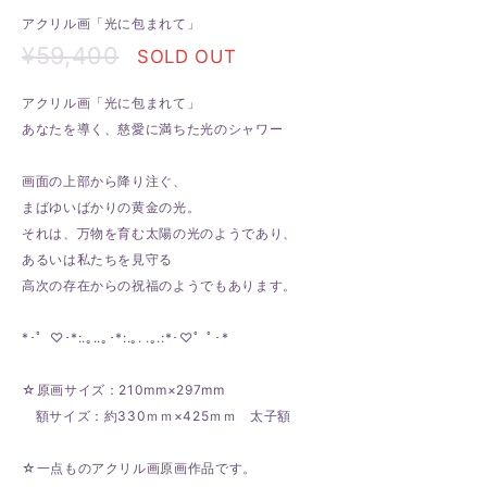
アクリル画「光に包まれて」
¥59,400
SOLD OUT
アクリル画「光に包まれて」
あなたを導く、慈愛に満ちた光のシャワー
画面の上部から降り注ぐ、
まばゆいばかりの黄金の光。
それは、万物を育む太陽の光のようであり、
あるいは私たちを見守る
高次の存在からの祝福のようでもあります。
*･゜♡･*:.｡..｡･*:.｡. .｡.:*･♡゜ﾟ･*
☆原画サイズ：210mm×297mm
額サイズ：約330ｍｍ×425ｍｍ 太子額
☆一点ものアクリル画原画作品です。