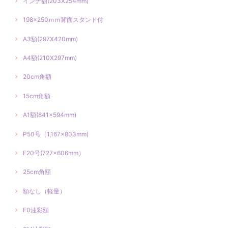
インチ額(203X254mm)
198×250ｍｍ背面スタンド付
A3額(297X420mm)
A4額(210X297mm)
20cm角額
15cm角額
A1額(841×594mm)
P50号（1,167×803mm)
F20号(727×606mm）
25cm角額
額なし（軽量）
F0油彩額