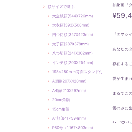
抽象画『
額サイズで選ぶ
¥59,
大全紙額(544X726mm)
大衣額(393X508mm)
『タマシ
四つ切額(347X423mm)
太子額(287X378mm)
あなたの
八つ切額(241X302mm)
インチ額(203X254mm)
存在する
198×250ｍｍ背面スタンド付
愛が生ま
A3額(297X420mm)
A4額(210X297mm)
まるでこ
20cm角額
愛のみに
15cm角額
A1額(841×594mm)
*･゜♡･*:.
P50号（1,167×803mm)