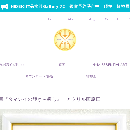
HIDEKI作品常設Gallery 72 鑑賞予約受付中 現在、龍神展
Home
About
Blog
Contact
作過程YouTube
原画
HYM ESSENTIALAR
ダウンロード販売
龍神画
画『タマシイの輝き－癒し』 アクリル画原画