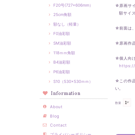
F20号(727×606mm）
☆原画サイ
額サイズ：
25cm角額
額なし（軽量）
☆前面は
F0油彩額
SM油彩額
☆原画作
118ｍｍ角額
☆個人向
B4油彩額
https:
P6油彩額
☆この作
S10（530×530ｍｍ）
い。
Information
数量
About
Blog
Contact
プライバシーポリシー