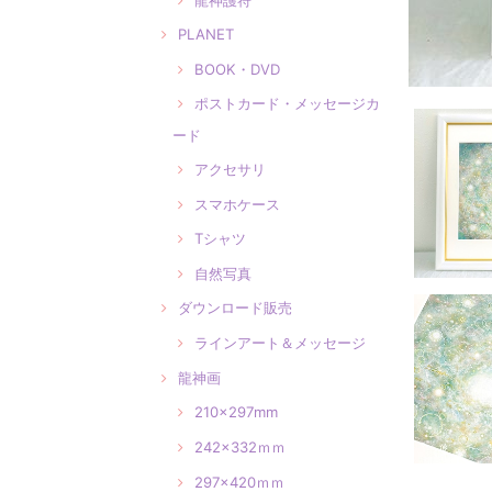
PLANET
BOOK・DVD
ポストカード・メッセージカ
ード
アクセサリ
スマホケース
Tシャツ
自然写真
ダウンロード販売
ラインアート＆メッセージ
龍神画
210×297mm
242×332ｍｍ
297×420ｍｍ