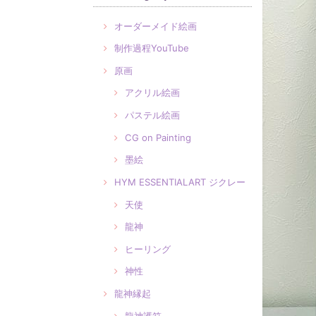
オーダーメイド絵画
制作過程YouTube
原画
アクリル絵画
パステル絵画
CG on Painting
墨絵
HYM ESSENTIALART ジクレー
天使
龍神
ヒーリング
神性
龍神縁起
龍神護符