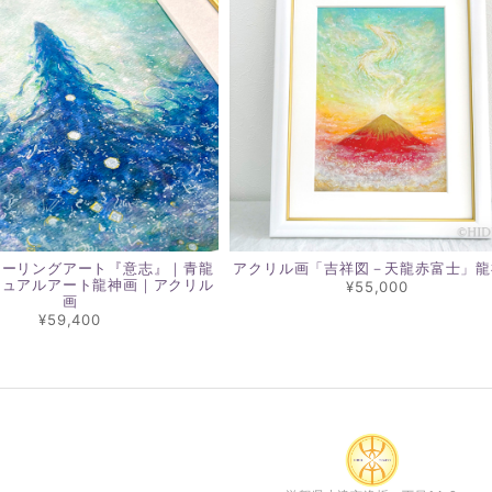
ヒーリングアート『意志』｜青龍
アクリル画「吉祥図－天龍赤富士」龍
チュアルアート龍神画｜アクリル
¥55,000
画
¥59,400