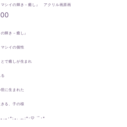
タマシイの輝き－癒し』 アクリル画原画
400
イの輝き－癒し』
タマシイの個性
ことで癒しが生まれ
れる
の世に生まれた
生きる、子の様
｡..｡･*:.｡. .｡.:*･♡゜ﾟ･*