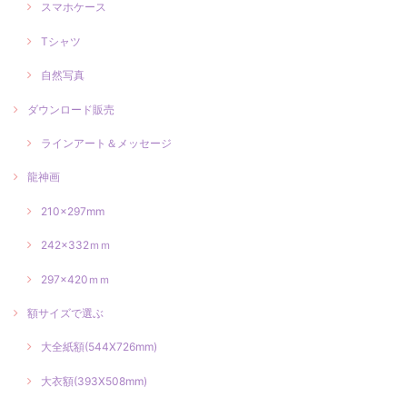
スマホケース
Tシャツ
自然写真
ダウンロード販売
ラインアート＆メッセージ
龍神画
210×297mm
242×332ｍｍ
297×420ｍｍ
額サイズで選ぶ
大全紙額(544X726mm)
大衣額(393X508mm)