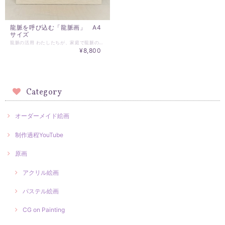
龍脈を呼び込む「龍脈画」 A4
サイズ
龍脈の活用 わたしたちが、家庭で龍脈の「氣」を活用する方法はないのでしょうか？ 風水学では様々な方法はありますが、 物として有効なものがないか？ そんな思いから、風水学の先生よりご相談を受けました。（この先生は、世界的に活用されているフライングスター風水の先生で、風水師の養成もされている方で、現在もたくさんの講座を開講されています。わたしが、風水学の中で、最も信用のおける理論体系を持った風水学が、フライングスター風水です） ※龍脈画についての参考記事 https://www.essentialart.info/2020/03/22/ryumyakuga/ そして、HIDEKIの作成する龍神の絵画をご覧になり、龍脈を引き込むことができると感じてくださり、「龍脈を呼び込むアート」として、龍脈の絵が完成いたしました。 「龍脈の上に住めないなら、その龍脈のエネルギーを家に引き込んでしまおう」 とするのが、本当の風水の考え方だそうです。 「HIDEKIが精魂込めた龍脈画は、龍脈エネルギーの清々しい生気を発しており、この龍脈画から強い氣を感じ取っていただけるはずです。この龍脈画で龍脈を引き込むことが可能となるでしょう。」と、お言葉をいただいております。 風水の先生より、色別に運氣としての「龍脈画」をコーディネイトしていただいておりますので、以下に挙げさせていただきます。 ☆赤☆ チャレンジ、情熱、仕事運 ☆橙☆ 寛容、慈愛、恋愛運 ☆青☆ 精神性、始まり、健康運 ☆緑☆ 人間関係、良縁運 ☆黄☆ 楽しみ、華美、金運 ※額装込み、送料別 ※ご入金確認後、一週間以内に発送いたします。
¥8,800
Category
オーダーメイド絵画
制作過程YouTube
原画
アクリル絵画
パステル絵画
CG on Painting