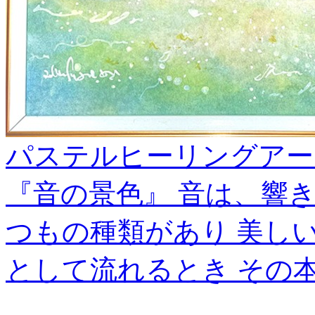
パステルヒーリングアー
『音の景色』 音は、響
つもの種類があり 美し
として流れるとき その
＿＿＿＿＿＿＿＿＿＿＿