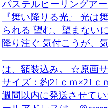
パステルヒーリングアー
『舞い降りる光』 光は
られる 望む、望まない
降り注ぐ 気付こうが、気
＿＿＿＿＿＿＿＿＿＿＿
は、額装込み。 ☆原画サ
サイズ：約21ｃｍ×21ｃ
週間以内に発送させてい