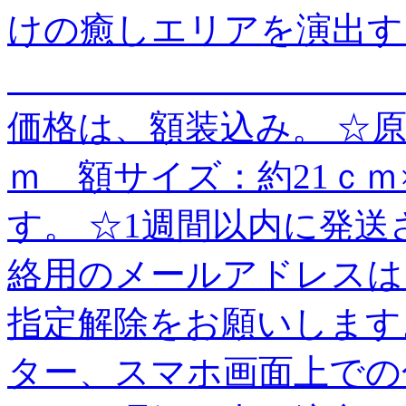
けの癒しエリアを演出す
＿＿＿＿＿＿＿＿＿＿＿
価格は、額装込み。 ☆原
ｍ 額サイズ：約21ｃｍ
す。 ☆1週間以内に発送
絡用のメールアドレスは、＠es
指定解除をお願いします
ター、スマホ画面上での