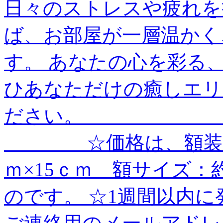
日々のストレスや疲れを
ば、お部屋が一層温かく
す。 あなたの心を彩る
ひあなただけの癒しエリ
ださい。 ＿＿＿＿＿＿
＿＿＿＿ ☆価格は、額装
ｍ×15ｃｍ 額サイズ：約
のです。 ☆1週間以内に