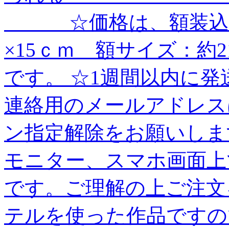
＿＿＿ ☆価格は、額装込
×15ｃｍ 額サイズ：約2
です。 ☆1週間以内に発
連絡用のメールアドレスは、＠e
ン指定解除をお願いしま
モニター、スマホ画面上
です。ご理解の上ご注文
テルを使った作品ですの