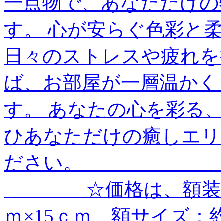
一点物で、あなただけの
す。 心が安らぐ色彩と
日々のストレスや疲れを
ば、お部屋が一層温かく
す。 あなたの心を彩る
ひあなただけの癒しエリ
ださい。 ＿＿＿＿＿＿
＿＿＿＿ ☆価格は、額装
ｍ×15ｃｍ 額サイズ：約