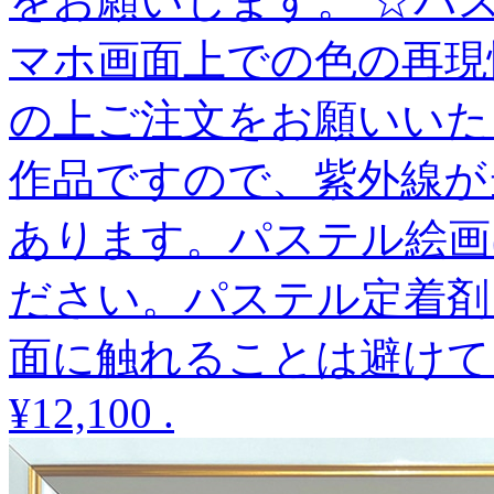
をお願いします。 ☆パ
マホ画面上での色の再現
の上ご注文をお願いいた
作品ですので、紫外線が
あります。パステル絵画
ださい。パステル定着剤
面に触れることは避けて
¥12,100
.