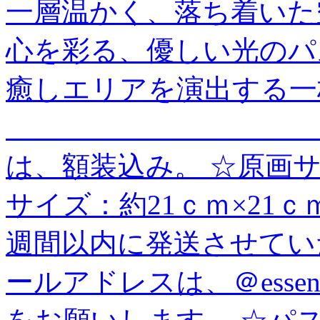
一層温かく、落ち着いた
心を彩る、優しい光のパ
癒しエリアを演出する一
＿＿＿＿＿＿＿＿＿＿＿
は、額装込み。 ☆原画サ
サイズ：約21ｃｍ×21ｃ
週間以内に発送させてい
ールアドレスは、＠essenti